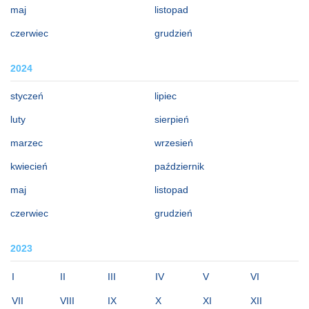
maj
listopad
czerwiec
grudzień
2024
styczeń
lipiec
luty
sierpień
marzec
wrzesień
kwiecień
październik
maj
listopad
czerwiec
grudzień
2023
I
II
III
IV
V
VI
VII
VIII
IX
X
XI
XII