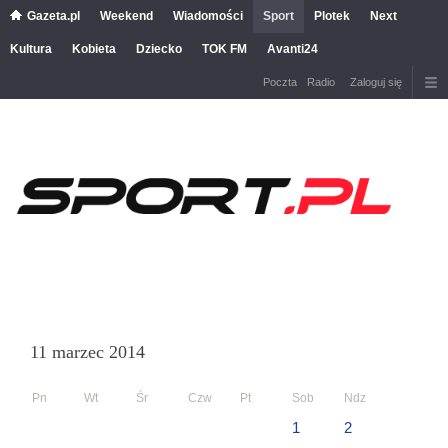
Gazeta.pl
Weekend
Wiadomości
Sport
Plotek
Next
Kultura
Kobieta
Dziecko
TOK FM
Avanti24
Poczta
Radio
Zaloguj się
11 marzec 2014
Pn
Wt
Śr
Czw
Pt
Sob
Ndz
1
2