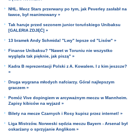
NHL. Mecz Stars przerwany po tym, jak Peverley zasłabł na
ławce, był reanimowany »
Tak haruje przed sezonem junior toruńskiego Unibaksu
[GALERIA ZDJĘĆ] »
13 bramek Andy Schmida! "Lwy" lepsze od "Lisów" »
Finanse Unibaksu? "Nawet w Toruniu nie wszystko
wygląda tak pięknie, jak piszą" »
Kadra B reprezentacji Polski z A. Kowalem. I z kim jeszcze?
»
Druga wygrana młodych nafciarzy. Góral najlepszym
graczem »
Pomóż Vive dopingiem w arcyważnym meczu w Mannheim.
Zapisy kibiców na wyjazd »
Bilety na mecze Czarnych i Rosy kupisz przez internet! »
Liga Mistrzów. Norweski sędzia meczu Bayern - Arsenal był
oskarżany o sprzyjanie Anglikom »