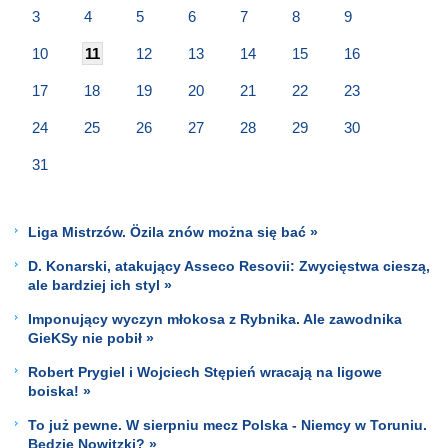
3
4
5
6
7
8
9
10
11
12
13
14
15
16
17
18
19
20
21
22
23
24
25
26
27
28
29
30
31
Liga Mistrzów. Özila znów można się bać »
D. Konarski, atakujący Asseco Resovii: Zwycięstwa cieszą,
ale bardziej ich styl »
Imponujący wyczyn młokosa z Rybnika. Ale zawodnika
GieKSy nie pobił »
Robert Prygiel i Wojciech Stępień wracają na ligowe
boiska! »
To już pewne. W sierpniu mecz Polska - Niemcy w Toruniu.
Będzie Nowitzki? »