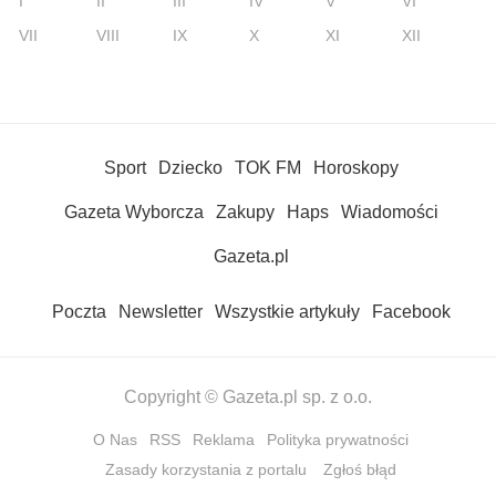
I
II
III
IV
V
VI
VII
VIII
IX
X
XI
XII
Sport
Dziecko
TOK FM
Horoskopy
Gazeta Wyborcza
Zakupy
Haps
Wiadomości
Gazeta.pl
Poczta
Newsletter
Wszystkie artykuły
Facebook
Copyright © Gazeta.pl sp. z o.o.
O Nas
RSS
Reklama
Polityka prywatności
Zasady korzystania z portalu
Zgłoś błąd