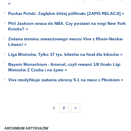
»
Puchar Polski. Zagłębie bliżej półfinału [ZAPIS RELACJI] »
Phil Jackson wraca do NBA. Czy postawi na nogi New York
Knicks? »
Zmiana terminu rewanżowego meczu Vive z Rhein-Neckar
Löwen! »
Liga Mistrzów. Tylko 37 tys. biletów na finał dla kibiców »
Bayern Monachium - Arsenal, czyli rewanż 1/8 finału Ligi
Mistrzów Z Czuba i na żywo »
Vive modyfikuje zadania obrony 5-1 na mecz z Płockiem »
1
2
»
ARCHIWUM ARTYKUŁÓW