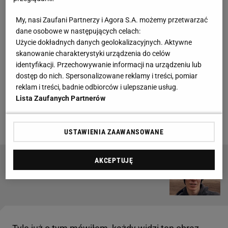
Falubazowi grozi spadek z PGE Ekstraligi?
My, nasi Zaufani Partnerzy i Agora S.A. możemy przetwarzać
dane osobowe w następujących celach:
Jedyne zwycięstwo zielonogórzanie odnieśli ze
Użycie dokładnych danych geolokalizacyjnych. Aktywne
zdecydowanie najsłabszą ekipą
ligi
, Włókniarzem
skanowanie charakterystyki urządzenia do celów
Częstochowa. 1 maja wygrali na swoim torze 56:34,
identyfikacji. Przechowywanie informacji na urządzeniu lub
dostęp do nich. Spersonalizowane reklamy i treści, pomiar
co jednak trudno uznać za sukces. Częstochowianie
reklam i treści, badnie odbiorców i ulepszanie usług.
bowiem są głównym kandydatem do spadku. Czy
Lista Zaufanych Partnerów
ten sam los może spotkać Falubaz? Morale drużyny
są na bardzo niskim poziomie.
USTAWIENIA ZAAWANSOWANE
AKCEPTUJĘ
Świetne wieści ws. Budniaka po wypadku.
Wkrótce opuści szpital