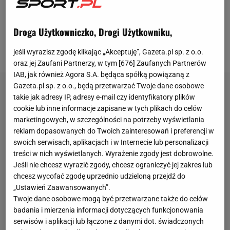
tego musi radzić sobie bez dwóch kontuzjowanych
liderów: Dominika Kubery oraz juniora Damiana
Droga Użytkowniczko, Drogi Użytkowniku,
Ratajczaka. Czas ucieka, a Falubaz zajmuje dopiero
6. miejsce z zaledwie 2 punktami.
jeśli wyrazisz zgodę klikając „Akceptuję”, Gazeta.pl sp. z o.o.
oraz jej Zaufani Partnerzy, w tym [
676
] Zaufanych Partnerów
IAB, jak również Agora S.A. będąca spółką powiązaną z
Gazeta.pl sp. z o.o., będą przetwarzać Twoje dane osobowe
takie jak adresy IP, adresy e-mail czy identyfikatory plików
cookie lub inne informacje zapisane w tych plikach do celów
marketingowych, w szczególności na potrzeby wyświetlania
reklam dopasowanych do Twoich zainteresowań i preferencji w
swoich serwisach, aplikacjach i w Internecie lub personalizacji
treści w nich wyświetlanych. Wyrażenie zgody jest dobrowolne.
Jeśli nie chcesz wyrazić zgody, chcesz ograniczyć jej zakres lub
chcesz wycofać zgodę uprzednio udzieloną przejdź do
„Ustawień Zaawansowanych”.
Twoje dane osobowe mogą być przetwarzane także do celów
badania i mierzenia informacji dotyczących funkcjonowania
serwisów i aplikacji lub łączone z danymi dot. świadczonych