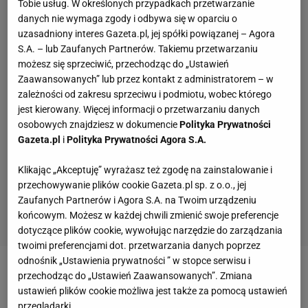
Tobie usług. W określonych przypadkach przetwarzanie
danych nie wymaga zgody i odbywa się w oparciu o
uzasadniony interes Gazeta.pl, jej spółki powiązanej – Agora
S.A. – lub Zaufanych Partnerów. Takiemu przetwarzaniu
możesz się sprzeciwić, przechodząc do „Ustawień
Zaawansowanych” lub przez kontakt z administratorem – w
zależności od zakresu sprzeciwu i podmiotu, wobec którego
jest kierowany. Więcej informacji o przetwarzaniu danych
osobowych znajdziesz w dokumencie
Polityka Prywatności
Gazeta.pl
i
Polityka Prywatności Agora S.A.
Klikając „Akceptuję” wyrażasz też zgodę na zainstalowanie i
przechowywanie plików cookie Gazeta.pl sp. z o.o., jej
Zaufanych Partnerów i Agora S.A. na Twoim urządzeniu
końcowym. Możesz w każdej chwili zmienić swoje preferencje
dotyczące plików cookie, wywołując narzędzie do zarządzania
twoimi preferencjami dot. przetwarzania danych poprzez
odnośnik „Ustawienia prywatności ” w stopce serwisu i
Zobacz wideo
Sport.pl PLUS
przechodząc do „Ustawień Zaawansowanych”. Zmiana
ustawień plików cookie możliwa jest także za pomocą ustawień
przeglądarki.