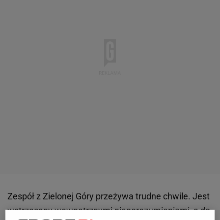
Zespół z Zielonej Góry przeżywa trudne chwile. Jest
wstrząsany wewnętrznymi nieporozumieniami, a do