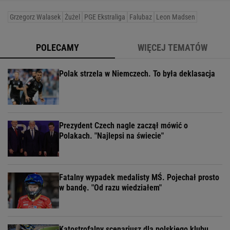
Grzegorz Walasek
Żużel
PGE Ekstraliga
Falubaz
Leon Madsen
POLECAMY
WIĘCEJ TEMATÓW
Polak strzela w Niemczech. To była deklasacja
Prezydent Czech nagle zaczął mówić o
Polakach. "Najlepsi na świecie"
Fatalny wypadek medalisty MŚ. Pojechał prosto
w bandę. "Od razu wiedziałem"
Katostrofalny scenariusz dla polskiego klubu.