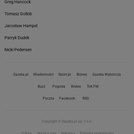
Greg Hancock
Tomasz Gollob
Jarosław Hampel
Patryk Dudek
Nicki Pedersen
Gazeta.pl
Wiadomości
Sport.pl
Biznes
Gazeta Wyborcza
Buzz
Pogoda
Wideo
Tok.FM
Poczta
Facebook
RSS
Copyright © Gazeta.pl sp. z o.o.
O Nas
Staże u nas
Reklama
Polityka prywatności