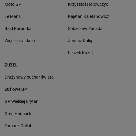
Moto GP
Krzysztof Hołowczyc
Le Mans
Kajetan Kajetanowicz
Rajd Barbórka
Sobiesław Zasada
Więcej o rajdach
Janusz Kulig
Leszek Kuzaj
ŻUŻEL
Drużynowy puchar świata
Żużlowe GP
GP Wielkiej Brytanii
Greg Hancock
Tomasz Gollob