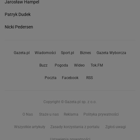
Jarosław Hampel
Patryk Dudek
Nicki Pedersen
Gazeta.pl
Wiadomości
Sport.pl
Biznes
Gazeta Wyborcza
Buzz
Pogoda
Wideo
Tok.FM
Poczta
Facebook
RSS
Copyright © Gazeta.pl sp. z o.o.
O Nas
Staże u nas
Reklama
Polityka prywatności
Wszystkie artykuły
Zasady korzystania z portalu
Zgłoś uwagi
Ustawienia prywatności