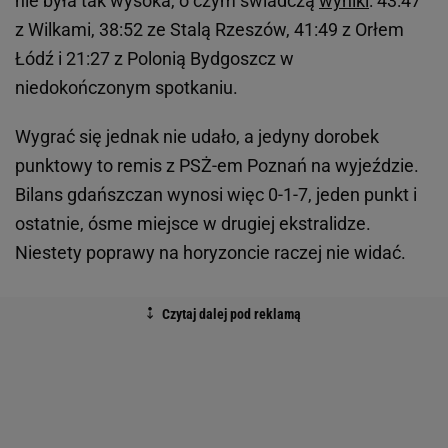
nie była tak wysoka, o czym świadczą
wyniki
: 43:47
z Wilkami, 38:52 ze Stalą Rzeszów, 41:49 z Orłem
Łódź i 21:27 z Polonią Bydgoszcz w
niedokończonym spotkaniu.
Wygrać się jednak nie udało, a jedyny dorobek
punktowy to remis z PSŻ-em Poznań na wyjeździe.
Bilans gdańszczan wynosi więc 0-1-7, jeden punkt i
ostatnie, ósme miejsce w drugiej ekstralidze.
Niestety poprawy na horyzoncie raczej nie widać.