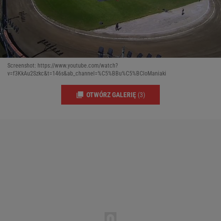
Screenshot: https://www.youtube.com/watch?
v=f3KkAu2Szkc&t=146s&ab_channel=%C5%BBu%C5%BCloManiaki
OTWÓRZ GALERIĘ
(3)