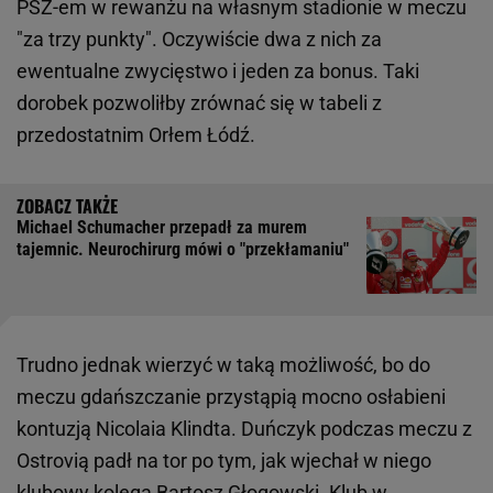
PSŻ-em w rewanżu na własnym stadionie w meczu
"za trzy punkty". Oczywiście dwa z nich za
ewentualne zwycięstwo i jeden za bonus. Taki
dorobek pozwoliłby zrównać się w tabeli z
przedostatnim Orłem Łódź.
Michael Schumacher przepadł za murem
tajemnic. Neurochirurg mówi o "przekłamaniu"
Trudno jednak wierzyć w taką możliwość, bo do
meczu gdańszczanie przystąpią mocno osłabieni
kontuzją Nicolaia Klindta. Duńczyk podczas meczu z
Ostrovią padł na tor po tym, jak wjechał w niego
klubowy kolega Bartosz Głogowski. Klub w