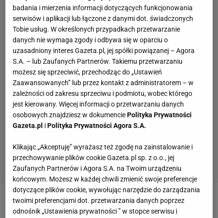
badania i mierzenia informacji dotyczących funkcjonowania
serwisów i aplikacji lub łączone z danymi dot. świadczonych
Tobie usług. W określonych przypadkach przetwarzanie
danych nie wymaga zgody i odbywa się w oparciu o
uzasadniony interes Gazeta.pl, jej spółki powiązanej – Agora
S.A. – lub Zaufanych Partnerów. Takiemu przetwarzaniu
możesz się sprzeciwić, przechodząc do „Ustawień
Zaawansowanych” lub przez kontakt z administratorem – w
zależności od zakresu sprzeciwu i podmiotu, wobec którego
jest kierowany. Więcej informacji o przetwarzaniu danych
osobowych znajdziesz w dokumencie
Polityka Prywatności
Gazeta.pl
i
Polityka Prywatności Agora S.A.
Klikając „Akceptuję” wyrażasz też zgodę na zainstalowanie i
przechowywanie plików cookie Gazeta.pl sp. z o.o., jej
Zaufanych Partnerów i Agora S.A. na Twoim urządzeniu
końcowym. Możesz w każdej chwili zmienić swoje preferencje
dotyczące plików cookie, wywołując narzędzie do zarządzania
twoimi preferencjami dot. przetwarzania danych poprzez
Zobacz wideo
Co dalej z Lewandowskim? "To brzmi
odnośnik „Ustawienia prywatności ” w stopce serwisu i