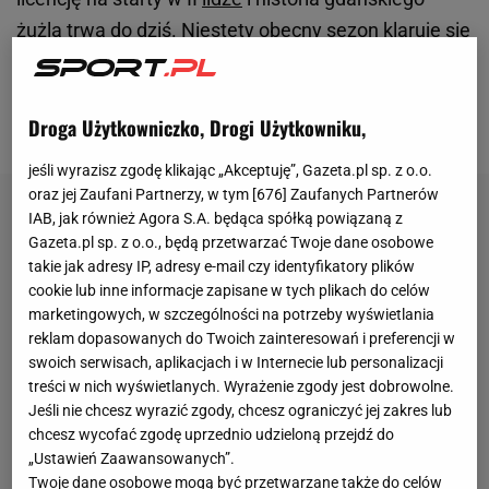
żużla trwa do dziś. Niestety obecny sezon klaruje się
jako naprawdę dramatyczny i za chwile może
zakończyć się spadkiem z I
ligi
, a może nawet
upadkiem!
Droga Użytkowniczko, Drogi Użytkowniku,
jeśli wyrazisz zgodę klikając „Akceptuję”, Gazeta.pl sp. z o.o.
oraz jej Zaufani Partnerzy, w tym [
676
] Zaufanych Partnerów
IAB, jak również Agora S.A. będąca spółką powiązaną z
Gazeta.pl sp. z o.o., będą przetwarzać Twoje dane osobowe
takie jak adresy IP, adresy e-mail czy identyfikatory plików
cookie lub inne informacje zapisane w tych plikach do celów
marketingowych, w szczególności na potrzeby wyświetlania
reklam dopasowanych do Twoich zainteresowań i preferencji w
swoich serwisach, aplikacjach i w Internecie lub personalizacji
treści w nich wyświetlanych. Wyrażenie zgody jest dobrowolne.
Jeśli nie chcesz wyrazić zgody, chcesz ograniczyć jej zakres lub
chcesz wycofać zgodę uprzednio udzieloną przejdź do
„Ustawień Zaawansowanych”.
Twoje dane osobowe mogą być przetwarzane także do celów