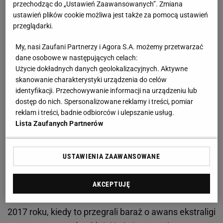
jak kiepski żart"
przechodząc do „Ustawień Zaawansowanych”. Zmiana
ustawień plików cookie możliwa jest także za pomocą ustawień
przeglądarki.
Dramatyczna sytuacja zasłużonego klubu. Spadek z
hukiem albo cud?
My, nasi Zaufani Partnerzy i Agora S.A. możemy przetwarzać
dane osobowe w następujących celach:
Użycie dokładnych danych geolokalizacyjnych. Aktywne
Ostatni raz Wybrzeże w ekstralidze jeździło w 2014
skanowanie charakterystyki urządzenia do celów
roku, a po sezonie straciło licencję i w kolejnym roku
identyfikacji. Przechowywanie informacji na urządzeniu lub
rozpoczęło zmagania w II lidze. W najniższej klasie
dostęp do nich. Spersonalizowane reklamy i treści, pomiar
reklam i treści, badnie odbiorców i ulepszanie usług.
rozgrywkowej spędziło zaledwie rok i dostało się do I
Lista Zaufanych Partnerów
ligi. Na początku przewidywano szybki powrót na
szczyt ligowego ścigania. Tak się jednak nie stało i
USTAWIENIA ZAAWANSOWANE
już od 2016 gdańszczanie ścigają się w I lidze
(obecnie Metalkas 2. Ekstraliga).
AKCEPTUJĘ
Ostatni raz nadzieja na awans w Gdańsku była w
2017 roku, kiedy to przegrali baraż o awans ekstraligi