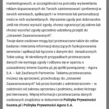
marketingowych, w szczególności na potrzeby wyświetlania
reklam dopasowanych do Twoich zainteresowań i preferencji w
swoich serwisach, aplikacjach i w Internecie lub personalizacji
treści w nich wyświetlanych. Wyrażenie zgody jest dobrowolne.
Jeśli nie chcesz wyrazić zgody, chcesz ograniczyć jej zakres lub
chcesz wycofać zgodę uprzednio udzieloną przejdź do
„Ustawień Zaawansowanych”.
Twoje dane osobowe mogą być przetwarzane także do celów
badania i mierzenia informacji dotyczących funkcjonowania
serwisów i aplikacji lub łączone z danymi dot. świadczonych
Tobie usług. W określonych przypadkach przetwarzanie
danych nie wymaga zgody i odbywa się w oparciu o
uzasadniony interes Gazeta.pl, jej spółki powiązanej – Agora
S.A. – lub Zaufanych Partnerów. Takiemu przetwarzaniu
możesz się sprzeciwić, przechodząc do „Ustawień
Zaawansowanych” lub przez kontakt z administratorem – w
zależności od zakresu sprzeciwu i podmiotu, wobec którego
jest kierowany. Więcej informacji o przetwarzaniu danych
osobowych znajdziesz w dokumencie
Polityka Prywatności
Gazeta.pl
i
Polityka Prywatności Agora S.A.