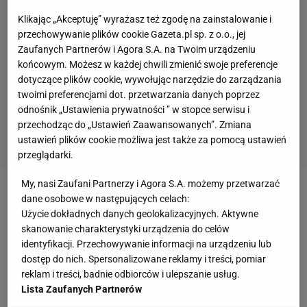
Klikając „Akceptuję” wyrażasz też zgodę na zainstalowanie i
przechowywanie plików cookie Gazeta.pl sp. z o.o., jej
Zaufanych Partnerów i Agora S.A. na Twoim urządzeniu
końcowym. Możesz w każdej chwili zmienić swoje preferencje
dotyczące plików cookie, wywołując narzędzie do zarządzania
twoimi preferencjami dot. przetwarzania danych poprzez
odnośnik „Ustawienia prywatności ” w stopce serwisu i
przechodząc do „Ustawień Zaawansowanych”. Zmiana
ustawień plików cookie możliwa jest także za pomocą ustawień
przeglądarki.
My, nasi Zaufani Partnerzy i Agora S.A. możemy przetwarzać
Zobacz wideo
Szara eminencja w reprezentacji?
dane osobowe w następujących celach:
Użycie dokładnych danych geolokalizacyjnych. Aktywne
Arcyważne zadanie na start. "Ucho prezesa"
skanowanie charakterystyki urządzenia do celów
identyfikacji. Przechowywanie informacji na urządzeniu lub
Ruszył proces ws. Krzysztofa J. Do sądu wpłynął
dostęp do nich. Spersonalizowane reklamy i treści, pomiar
reklam i treści, badnie odbiorców i ulepszanie usług.
akt oskarżenia. Wychowankowi Sparty Wrocław
Lista Zaufanych Partnerów
grozi nawet dożywocie