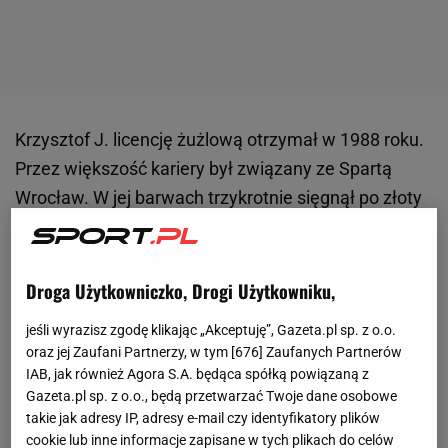
Krzysztof J. licencję żużlową otrzymał w 1988 roku.
Przez większość kariery był związany ze Spartą
Wrocław. W jej barwach trzykrotnie sięgnął po złoty
medal drużynowych mistrzostw Polski (w latach
1993-95). W klubie z Dolnego Śląska występował do
1996 roku. Później został zawodnikiem II-ligowego
Droga Użytkowniczko, Drogi Użytkowniku,
Kolejarza Rawicz. Karierę zakończył bardzo
jeśli wyrazisz zgodę klikając „Akceptuję”, Gazeta.pl sp. z o.o.
wcześniej, bo już w 1997 roku (miał wówczas
oraz jej Zaufani Partnerzy, w tym [
676
] Zaufanych Partnerów
zaledwie 27 lat). Krzysztof J. nie cieszy się jednak
IAB, jak również Agora S.A. będąca spółką powiązaną z
Gazeta.pl sp. z o.o., będą przetwarzać Twoje dane osobowe
spokojnym życiem na emeryturze. Rok temu popadł
takie jak adresy IP, adresy e-mail czy identyfikatory plików
w poważne tarapaty.
cookie lub inne informacje zapisane w tych plikach do celów