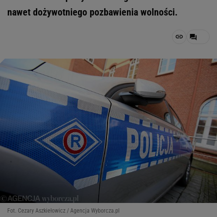
nawet dożywotniego pozbawienia wolności.
Fot. Cezary Aszkiełowicz / Agencja Wyborcza.pl