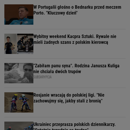
W Portugalii głośno o Bednarku przed meczem
Porto. "Kluczowy dzień"
Wybitny weekend Kacpra Sztuki. Rywale nie
mieli żadnych szans z polskim kierowcą
"Zabiłam panu syna". Rodzina Janusza Kuliga
nie chciała dwóch trupów
SUBSKRYPCJA
Rosjanie wracają do polskiej ligi. "Nie
zachowujmy się, jakby stali z bronią"
Ukrainiec przeprasza polskich dziennikarzy.