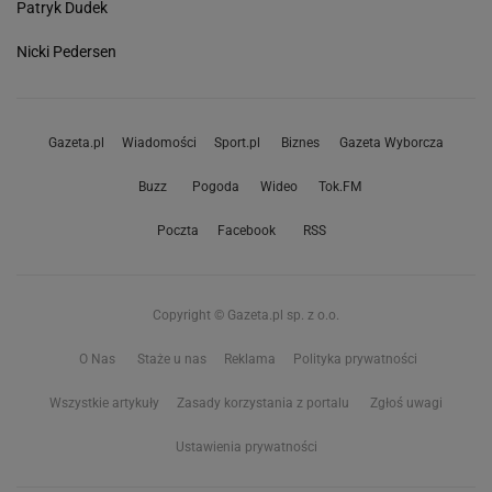
Patryk Dudek
Nicki Pedersen
Gazeta.pl
Wiadomości
Sport.pl
Biznes
Gazeta Wyborcza
Buzz
Pogoda
Wideo
Tok.FM
Poczta
Facebook
RSS
Copyright © Gazeta.pl sp. z o.o.
O Nas
Staże u nas
Reklama
Polityka prywatności
Wszystkie artykuły
Zasady korzystania z portalu
Zgłoś uwagi
Ustawienia prywatności