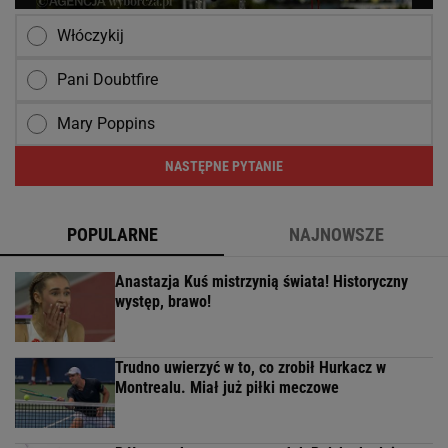
Włóczykij
Pani Doubtfire
Mary Poppins
NASTĘPNE PYTANIE
POPULARNE
NAJNOWSZE
Anastazja Kuś mistrzynią świata! Historyczny
występ, brawo!
Trudno uwierzyć w to, co zrobił Hurkacz w
Montrealu. Miał już piłki meczowe