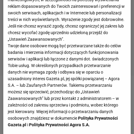
reklam dopasowanych do Twoich zainteresowań i preferencji w
swoich serwisach, aplikacjach i w Internecie lub personalizacji
treści w nich wyświetlanych. Wyrażenie zgody jest dobrowolne.
Jeśli nie chcesz wyrazić zgody, chcesz ograniczyć jej zakres lub
chcesz wycofać zgodę uprzednio udzieloną przejdź do
„Ustawień Zaawansowanych”.
Twoje dane osobowe mogą być przetwarzane także do celów
badania i mierzenia informacji dotyczących funkcjonowania
serwisów i aplikacji lub łączone z danymi dot. świadczonych
Tobie usług. W określonych przypadkach przetwarzanie
danych nie wymaga zgody i odbywa się w oparciu o
uzasadniony interes Gazeta.pl, jej spółki powiązanej – Agora
S.A. – lub Zaufanych Partnerów. Takiemu przetwarzaniu
Zobacz wideo
Ile może zarobić topowy żużlowiec?
możesz się sprzeciwić, przechodząc do „Ustawień
Zaawansowanych” lub przez kontakt z administratorem – w
zależności od zakresu sprzeciwu i podmiotu, wobec którego
Motor Lublin po raz pierwszy w historii
jest kierowany. Więcej informacji o przetwarzaniu danych
drużynowym mistrzem Polski na żużlu
osobowych znajdziesz w dokumencie
Polityka Prywatności
Gazeta.pl
i
Polityka Prywatności Agora S.A.
Miało to wszystko dodatkowy podtekst, gdyż