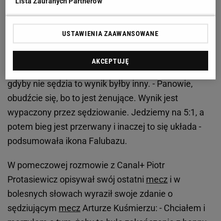
Lista Zaufanych Partnerów
wygrali rewanż 49:41, ale nie byli w stanie dogonić
rywali i wygrać dwumeczu. Spotkanie to było
USTAWIENIA ZAAWANSOWANE
ostatnim w karierze Piotra Protasiewicza, który w
wieku 47. lat postanowił pożegnać się z żużlem. Po
AKCEPTUJĘ
meczu Protasiewicz nie gryzł się w język i uznał, że
gdyby nie sędzia to wynik byłby inny. - Panowie,
obudźcie się, bo to jest żenujące. Wynik jest
wypaczony przez sędziowanie. Jedziemy na 5:1, a
potem bieg jest przerwany i inaczej to się układa -
podsumowała ikona Falubazu.
W pomeczowej rozmowie z Canal+ Piotr
Protasiewicz opisywał swój ostatni
mecz
i w
bolesnych słowach wyraził swoje zdanie o
sędziującym
mecz
Arturze Kuśmierzu: - Chciałem i