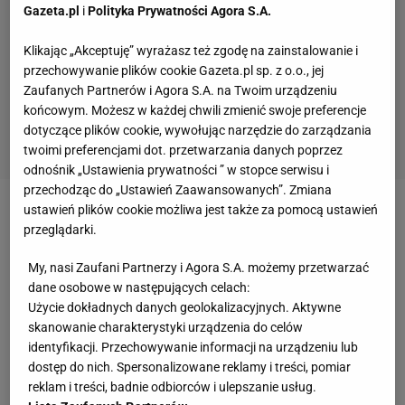
Gazeta.pl
i
Polityka Prywatności Agora S.A.
Klikając „Akceptuję” wyrażasz też zgodę na zainstalowanie i
przechowywanie plików cookie Gazeta.pl sp. z o.o., jej
Zaufanych Partnerów i Agora S.A. na Twoim urządzeniu
końcowym. Możesz w każdej chwili zmienić swoje preferencje
dotyczące plików cookie, wywołując narzędzie do zarządzania
twoimi preferencjami dot. przetwarzania danych poprzez
odnośnik „Ustawienia prywatności ” w stopce serwisu i
przechodząc do „Ustawień Zaawansowanych”. Zmiana
ustawień plików cookie możliwa jest także za pomocą ustawień
Zobacz wideo
Ile może zarobić topowy żużlowiec?
przeglądarki.
My, nasi Zaufani Partnerzy i Agora S.A. możemy przetwarzać
Piotr Protasiewicz ostro o pracy sędziego "To, co
dane osobowe w następujących celach:
odstawiał sędzia, jest żenujące"
Użycie dokładnych danych geolokalizacyjnych. Aktywne
skanowanie charakterystyki urządzenia do celów
Stelmet Falubaz Zielona Góra przed barażowym
identyfikacji. Przechowywanie informacji na urządzeniu lub
dostęp do nich. Spersonalizowane reklamy i treści, pomiar
rewanżem miał do odrobienia dziesięć punktów
reklam i treści, badnie odbiorców i ulepszanie usług.
straty do Celfast Wilków Krosno. Zielonogórzanie