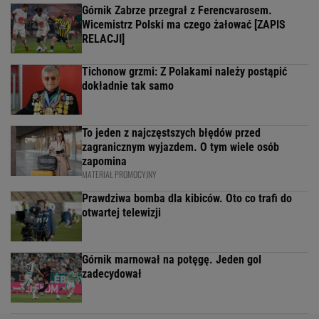
Górnik Zabrze przegrał z Ferencvarosem.
Wicemistrz Polski ma czego żałować [ZAPIS
RELACJI]
Tichonow grzmi: Z Polakami należy postąpić
dokładnie tak samo
To jeden z najczęstszych błędów przed
zagranicznym wyjazdem. O tym wiele osób
zapomina
MATERIAŁ PROMOCYJNY
Prawdziwa bomba dla kibiców. Oto co trafi do
otwartej telewizji
Górnik marnował na potęgę. Jeden gol
zadecydował