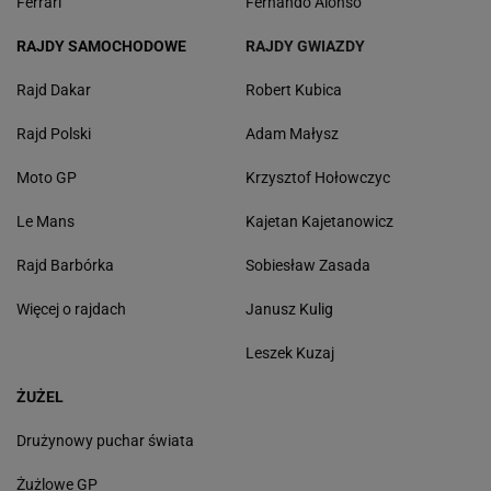
Ferrari
Fernando Alonso
RAJDY SAMOCHODOWE
RAJDY GWIAZDY
Rajd Dakar
Robert Kubica
Rajd Polski
Adam Małysz
Moto GP
Krzysztof Hołowczyc
Le Mans
Kajetan Kajetanowicz
Rajd Barbórka
Sobiesław Zasada
Więcej o rajdach
Janusz Kulig
Leszek Kuzaj
ŻUŻEL
Drużynowy puchar świata
Żużlowe GP