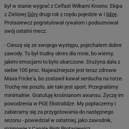
był w stanie wygrać z Celfast Wilkami Krosno. Ekipa
z Zielonej
Góry
drugi rok z rzędu pojedzie w I
lidze
.
Protasiewcz pogratulował rywalom i podsumował
swój ostatni mecz.
- Cieszę się ze swojego występu, pojechałem dobre
zawody. To był trudny okres dla mnie, bo wiemy,
jakimi emocjami to było obarczone. Drużyna dała z
siebie 100 proc. Najważniejsze jest teraz zdrowie
Maxa Fricke'a, bo zostawił kawał serducha na torze.
Trochę nie poszło, ale taki jest sport. Przegraliśmy
minimalnie. Gratuluję krośnianom awansu. Życzę im
powodzenia w PGE Ekstralidze. My popłaczemy i
zabieramy się za przygotowania do następnego
sezonu - powiedział w ostatniej, jako zawodnik,
rozmowie z Canal+ Piotr Protasiewicz.