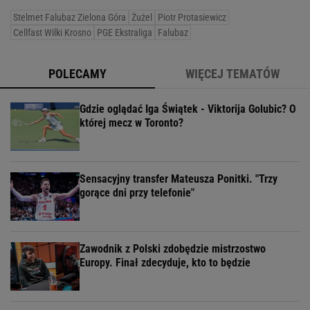
Stelmet Falubaz Zielona Góra
Żużel
Piotr Protasiewicz
Cellfast Wilki Krosno
PGE Ekstraliga
Falubaz
POLECAMY
WIĘCEJ TEMATÓW
Gdzie oglądać Iga Świątek - Viktorija Golubic? O
której mecz w Toronto?
Sensacyjny transfer Mateusza Ponitki. "Trzy
gorące dni przy telefonie"
Zawodnik z Polski zdobędzie mistrzostwo
Europy. Finał zdecyduje, kto to będzie