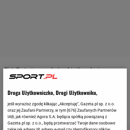
Piotr Protasiewcz zakończył żużlową karierę
przegranym meczem o awans do żużlowej PGE
Ekstraligi.
Droga Użytkowniczko, Drogi Użytkowniku,
47-latek po meczu nie krył rozczarowania pracą
sędziego, który kilkukrotnie karał
zawodnik
ów za
jeśli wyrazisz zgodę klikając „Akceptuję”, Gazeta.pl sp. z o.o.
oraz jej Zaufani Partnerzy, w tym [
676
] Zaufanych Partnerów
tzw. "mikroruchy".
IAB, jak również Agora S.A. będąca spółką powiązaną z
Gazeta.pl sp. z o.o., będą przetwarzać Twoje dane osobowe
takie jak adresy IP, adresy e-mail czy identyfikatory plików