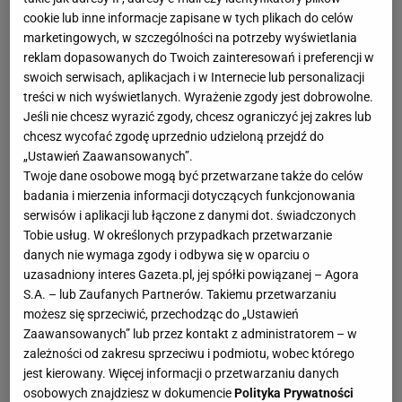
cookie lub inne informacje zapisane w tych plikach do celów
marketingowych, w szczególności na potrzeby wyświetlania
reklam dopasowanych do Twoich zainteresowań i preferencji w
swoich serwisach, aplikacjach i w Internecie lub personalizacji
treści w nich wyświetlanych. Wyrażenie zgody jest dobrowolne.
Jeśli nie chcesz wyrazić zgody, chcesz ograniczyć jej zakres lub
chcesz wycofać zgodę uprzednio udzieloną przejdź do
„Ustawień Zaawansowanych”.
Twoje dane osobowe mogą być przetwarzane także do celów
badania i mierzenia informacji dotyczących funkcjonowania
serwisów i aplikacji lub łączone z danymi dot. świadczonych
Tobie usług. W określonych przypadkach przetwarzanie
danych nie wymaga zgody i odbywa się w oparciu o
uzasadniony interes Gazeta.pl, jej spółki powiązanej – Agora
S.A. – lub Zaufanych Partnerów. Takiemu przetwarzaniu
możesz się sprzeciwić, przechodząc do „Ustawień
Zaawansowanych” lub przez kontakt z administratorem – w
zależności od zakresu sprzeciwu i podmiotu, wobec którego
jest kierowany. Więcej informacji o przetwarzaniu danych
osobowych znajdziesz w dokumencie
Polityka Prywatności