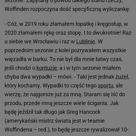
sezonie. Zapytany o powód takiego stanu rzeczy,
Woffinden rozpoczyna dość specyficzną wyliczankę:
- Cóż, w 2019 roku złamałem łopatkę i kręgosłup, w
2020 złamałem rękę oraz stopę. I to dwukrotnie! Raz
u siebie we Wrocławiu i raz w
Lublinie
. W
poprzednim sezonie z kolei pozrywałem wszystkie
więzadła w barku. To nie był dla mnie łatwy czas,
jeśli chodzi o
kontuzje
, a i w tym sezonie miałem
chyba dwa wypadki – mówi. - Taki jest jednak
żużel
,
który kochamy. Wypadki to część tego
sportu
, ale
wierzę, że najgorsze już za mną. Staram się iść do
przodu, przede mną jeszcze wiele ścigania. Jak
będę jeździł tak długo jak Greg Hancock
(amerykański mistrz świata jest w teamie
Woffindena – red.), to będę jeszcze rywalizował 10-