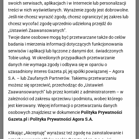
swoich serwisach, aplikacjach i w Internecie lub personalizacji
treści w nich wyświetlanych. Wyrażenie zgody jest dobrowolne.
Jeśli nie chcesz wyrazić zgody, chcesz ograniczyć jej zakres lub
chcesz wycofać zgodę uprzednio udzieloną przejdź do
„Ustawień Zaawansowanych”.
Twoje dane osobowe mogą być przetwarzane także do celów
badania i mierzenia informacji dotyczących funkcjonowania
serwisów i aplikacji lub łączone z danymi dot. świadczonych
Tobie usług. W określonych przypadkach przetwarzanie
danych nie wymaga zgody i odbywa się w oparciu o
uzasadniony interes Gazeta.pl, jej spółki powiązanej – Agora
S.A. – lub Zaufanych Partnerów. Takiemu przetwarzaniu
możesz się sprzeciwić, przechodząc do „Ustawień
Zaawansowanych” lub przez kontakt z administratorem – w
zależności od zakresu sprzeciwu i podmiotu, wobec którego
jest kierowany. Więcej informacji o przetwarzaniu danych
osobowych znajdziesz w dokumencie
Polityka Prywatności
Gazeta.pl
i
Polityka Prywatności Agora S.A.
Zobacz wideo
"Zawieszam rękawice (ale tylko na
chwilę) na kołku. Nie będzie przeskakiwania z MMA
Klikając „Akceptuję” wyrażasz też zgodę na zainstalowanie i
do boksu"