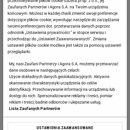
przechowywanie plików cookie Gazeta.pl sp. z o.o., jej
Zaufanych Partnerów i Agora S.A. na Twoim urządzeniu
końcowym. Możesz w każdej chwili zmienić swoje preferencje
- Trochę czasu od tego minęło, prawda? - mówi
dotyczące plików cookie, wywołując narzędzie do zarządzania
Woffinden w rozmowie ze Sport.pl, zapytany o swoją
twoimi preferencjami dot. przetwarzania danych poprzez
odnośnik „Ustawienia prywatności ” w stopce serwisu i
ostatnią wygraną w
Grand Prix.
Przed sobotnim GP
przechodząc do „Ustawień Zaawansowanych”. Zmiana
Czech w Pradze zawodnik z Wielkiej Brytanii jest
ustawień plików cookie możliwa jest także za pomocą ustawień
jednak dobrej myśli. - Wierzę, że tym razem mi się
przeglądarki.
uda zwyciężyć, choć w takich zawodach nigdy nie
My, nasi Zaufani Partnerzy i Agora S.A. możemy przetwarzać
wiadomo, co się wydarzy. W ostatnim czasie
dane osobowe w następujących celach:
pracowaliśmy naprawdę ciężko, by pewne rzeczy
Użycie dokładnych danych geolokalizacyjnych. Aktywne
skanowanie charakterystyki urządzenia do celów
poprawić po niezbyt udanym początku sezonu, i
identyfikacji. Przechowywanie informacji na urządzeniu lub
teraz jeździ mi się już zdecydowanie lepiej. Z
dostęp do nich. Spersonalizowane reklamy i treści, pomiar
niecierpliwością czekam na sobotę – zaznacza.
reklam i treści, badnie odbiorców i ulepszanie usług.
Lista Zaufanych Partnerów
Turniej w Pradze Woffinden zawsze zaznacza w
kalendarzu GP. W Czechach wygrywał trzykrotnie –
USTAWIENIA ZAAWANSOWANE