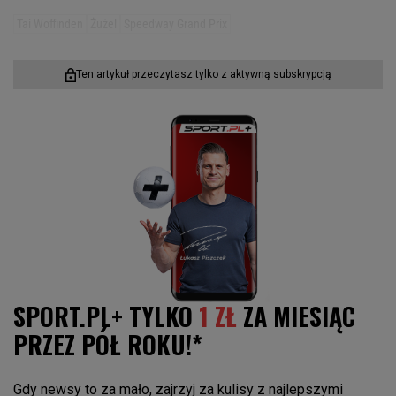
Tai Woffinden
Żużel
Speedway Grand Prix