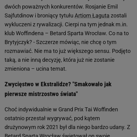
dwóch poważnych konkurentów. Rosjanie Emil
Sajfutdinow i broniący tytułu
Artiom Łaguta
zostali
wykluczeni z rywalizacji. Cierpi na tym jednak m.in.
klub Woffindena – Betard Sparta Wrocław. Co na to
Brytyjczyk? - Szczerze mówiąc, nie chcę o tym
rozmawiać. Nie ma to już większego sensu. Podjęto
taką, a nie inną decyzję, która już nie zostanie
zmieniona – ucina temat.
Zwycięstwo w Ekstralidze? "Smakowało jak
pierwsze mistrzostwo świata"
Choć indywidualnie w Grand Prix Tai Woffinden
ostatnio przestał wygrywać, pod kątem
drużynowym rok 2021 był dla niego bardzo udany. Z
Betard Spartą Wrocław świętował on swoje