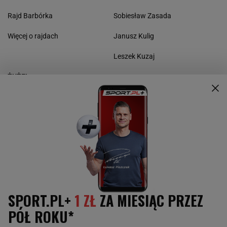
Rajd Barbórka
Sobiesław Zasada
Więcej o rajdach
Janusz Kulig
Leszek Kuzaj
ŻUŻEL
Drużynowy puchar świata
Żużlowe GP
GP Wielkiej Brytanii
Greg Hancock
Tomasz Gollob
Jarosław Hampel
Patryk Dudek