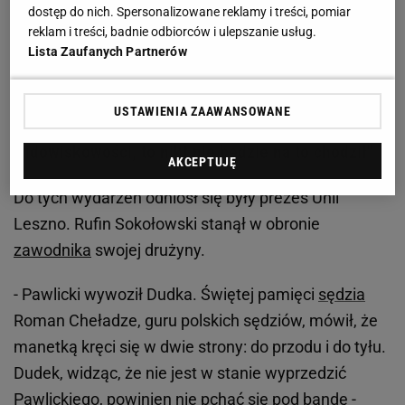
Zobacz wideo
Ile może zarobić topowy żużlowiec?
dostęp do nich. Spersonalizowane reklamy i treści, pomiar
reklam i treści, badnie odbiorców i ulepszanie usług.
Lista Zaufanych Partnerów
Rufin Sokołowski staje w obronie Piotra
Pawlickiego, jednocześnie krytykując działania
USTAWIENIA ZAAWANSOWANE
centrali. "Jeśli pozbawi się wszelkich atrybutów
widowiskowości, to nikt nie będzie na to chodził"
AKCEPTUJĘ
Do tych wydarzeń odniósł się były prezes Unii
Leszno. Rufin Sokołowski stanął w obronie
zawodnika
swojej drużyny.
- Pawlicki wywoził Dudka. Świętej pamięci
sędzia
Roman Cheładze, guru polskich sędziów, mówił, że
manetką kręci się w dwie strony: do przodu i do tyłu.
Dudek, widząc, że nie jest w stanie wyprzedzić
Pawlickiego, powinien nie pchać się pod bandę -