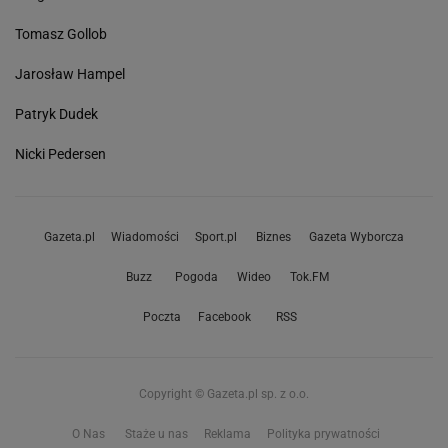
Tomasz Gollob
Jarosław Hampel
Patryk Dudek
Nicki Pedersen
Gazeta.pl
Wiadomości
Sport.pl
Biznes
Gazeta Wyborcza
Buzz
Pogoda
Wideo
Tok.FM
Poczta
Facebook
RSS
Copyright © Gazeta.pl sp. z o.o.
O Nas
Staże u nas
Reklama
Polityka prywatności