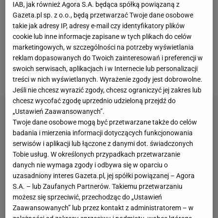
Patryka Dudka na wejściu w drugi łuk, który cudem
IAB, jak również Agora S.A. będąca spółką powiązaną z
Gazeta.pl sp. z o.o., będą przetwarzać Twoje dane osobowe
uratował się przed upadkiem. Sędzia Krzysztof
takie jak adresy IP, adresy e-mail czy identyfikatory plików
Meyze postanowił jednak wykluczyć Dudka, a nie
cookie lub inne informacje zapisane w tych plikach do celów
Pawlickiego. Ta decyzja spowodowała, że Apator
marketingowych, w szczególności na potrzeby wyświetlania
reklam dopasowanych do Twoich zainteresowań i preferencji w
przegrał 13. bieg 1:5 i finalnie stracił szansę na
swoich serwisach, aplikacjach i w Internecie lub personalizacji
wygraną z Unią.
treści w nich wyświetlanych. Wyrażenie zgody jest dobrowolne.
Jeśli nie chcesz wyrazić zgody, chcesz ograniczyć jej zakres lub
chcesz wycofać zgodę uprzednio udzieloną przejdź do
„Ustawień Zaawansowanych”.
Twoje dane osobowe mogą być przetwarzane także do celów
badania i mierzenia informacji dotyczących funkcjonowania
serwisów i aplikacji lub łączone z danymi dot. świadczonych
Tobie usług. W określonych przypadkach przetwarzanie
danych nie wymaga zgody i odbywa się w oparciu o
uzasadniony interes Gazeta.pl, jej spółki powiązanej – Agora
S.A. – lub Zaufanych Partnerów. Takiemu przetwarzaniu
możesz się sprzeciwić, przechodząc do „Ustawień
Zaawansowanych” lub przez kontakt z administratorem – w