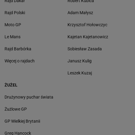
Rajd Dakar
Robert Kubica
Rajd Polski
Adam Małysz
Moto GP
Krzysztof Hołowczyc
Le Mans
Kajetan Kajetanowicz
Rajd Barbórka
Sobiesław Zasada
Więcej o rajdach
Janusz Kulig
Leszek Kuzaj
ŻUŻEL
Drużynowy puchar świata
Żużlowe GP
GP Wielkiej Brytanii
Greg Hancock