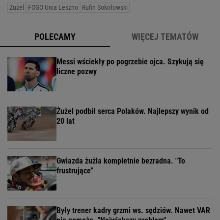
Żużel
FOGO Unia Leszno
Rufin Sokołowski
POLECAMY
WIĘCEJ TEMATÓW
Messi wściekły po pogrzebie ojca. Szykują się
liczne pozwy
Żużel podbił serca Polaków. Najlepszy wynik od
20 lat
Gwiazda żużla kompletnie bezradna. "To
frustrujące"
Były trener kadry grzmi ws. sędziów. Nawet VAR