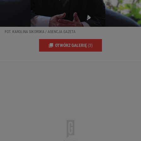
FOT. KAROLINA SIKORSKA / AGENCJA GAZETA
OTWÓRZ GALERIĘ
(3)