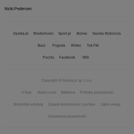
Nicki Pedersen
Gazeta.pl
Wiadomości
Sport.pl
Biznes
Gazeta Wyborcza
Buzz
Pogoda
Wideo
Tok.FM
Poczta
Facebook
RSS
Copyright © Gazeta.pl sp. z o.o.
O Nas
Staże u nas
Reklama
Polityka prywatności
Wszystkie artykuły
Zasady korzystania z portalu
Zgłoś uwagi
Ustawienia prywatności