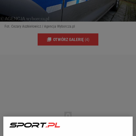
Fot. Cezary Aszkiełowicz / Agencja Wyborcza.pl
OTWÓRZ GALERIĘ
(4)