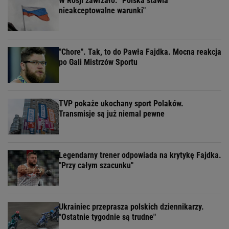
W Rosji zawrzało. "Polska stawia
nieakceptowalne warunki"
"Chore". Tak, to do Pawła Fajdka. Mocna reakcja
po Gali Mistrzów Sportu
TVP pokaże ukochany sport Polaków.
Transmisje są już niemal pewne
Legendarny trener odpowiada na krytykę Fajdka.
"Przy całym szacunku"
Ukrainiec przeprasza polskich dziennikarzy.
"Ostatnie tygodnie są trudne"