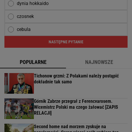
dynia hokkaido
czosnek
cebula
NASTĘPNE PYTANIE
POPULARNE
NAJNOWSZE
Tichonow grzmi: Z Polakami należy postąpić
dokładnie tak samo
Górnik Zabrze przegrał z Ferencvarosem.
Wicemistrz Polski ma czego żałować [ZAPIS
RELACJI]
Second home nad morzem zyskuje na