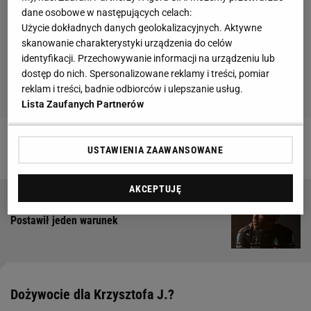
dane osobowe w następujących celach:
Użycie dokładnych danych geolokalizacyjnych. Aktywne
skanowanie charakterystyki urządzenia do celów
identyfikacji. Przechowywanie informacji na urządzeniu lub
dostęp do nich. Spersonalizowane reklamy i treści, pomiar
reklam i treści, badnie odbiorców i ulepszanie usług.
Lista Zaufanych Partnerów
Zobacz wideo
Ile może zarobić topowy żużlowiec?
USTAWIENIA ZAAWANSOWANE
AKCEPTUJĘ
Lewis Hamilton grozi odejściem z Formuły 1.
Postawił jeden warunek
Dożywocie dla Krzysztofa J.?