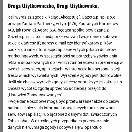
Droga Użytkowniczko, Drogi Użytkowniku,
jeśli wyrazisz zgodę klikając „Akceptuję”, Gazeta.pl sp. z o.o.
oraz jej Zaufani Partnerzy, w tym [
676
] Zaufanych Partnerów
IAB, jak również Agora S.A. będąca spółką powiązaną z
Gazeta.pl sp. z o.o., będą przetwarzać Twoje dane osobowe
takie jak adresy IP, adresy e-mail czy identyfikatory plików
cookie lub inne informacje zapisane w tych plikach do celów
marketingowych, w szczególności na potrzeby wyświetlania
reklam dopasowanych do Twoich zainteresowań i preferencji w
swoich serwisach, aplikacjach i w Internecie lub personalizacji
Według informacji portalu na początku stycznia w
treści w nich wyświetlanych. Wyrażenie zgody jest dobrowolne.
jednej z kamienic we
Wrocławiu
doszło do awantury.
Jeśli nie chcesz wyrazić zgody, chcesz ograniczyć jej zakres lub
Jeden z jej uczestników spadł ze schodów i zmarł.
chcesz wycofać zgodę uprzednio udzieloną przejdź do
„Ustawień Zaawansowanych”.
Policjanci zatrzymali 51-letniego mężczyznę. To
Twoje dane osobowe mogą być przetwarzane także do celów
Krzysztof J., były żużlowiec.
badania i mierzenia informacji dotyczących funkcjonowania
serwisów i aplikacji lub łączone z danymi dot. świadczonych
Tobie usług. W określonych przypadkach przetwarzanie
danych nie wymaga zgody i odbywa się w oparciu o