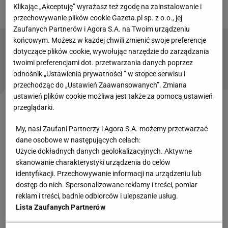
obliczu pandemii koronawirusa?
Klikając „Akceptuję” wyrażasz też zgodę na zainstalowanie i
przechowywanie plików cookie Gazeta.pl sp. z o.o., jej
Zaufanych Partnerów i Agora S.A. na Twoim urządzeniu
końcowym. Możesz w każdej chwili zmienić swoje preferencje
Dwóch Polaków na podium żużlowego GP!
dotyczące plików cookie, wywołując narzędzie do zarządzania
Wielkie emocje w finale! "Ależ to dziki wyścig"
twoimi preferencjami dot. przetwarzania danych poprzez
[WIDEO]
odnośnik „Ustawienia prywatności ” w stopce serwisu i
przechodząc do „Ustawień Zaawansowanych”. Zmiana
ustawień plików cookie możliwa jest także za pomocą ustawień
przeglądarki.
Problemy Zmarzlika
My, nasi Zaufani Partnerzy i Agora S.A. możemy przetwarzać
Początek Grand Prix Szwecji, które rozpoczęło się z
dane osobowe w następujących celach:
Użycie dokładnych danych geolokalizacyjnych. Aktywne
półgodzinnym opóźnieniem ze względu na duże
skanowanie charakterystyki urządzenia do celów
opady deszczu, był sensacyjny. Lider cyklu i
identyfikacji. Przechowywanie informacji na urządzeniu lub
dwukrotny mistrz świata, startujący z czwartego
dostęp do nich. Spersonalizowane reklamy i treści, pomiar
reklam i treści, badnie odbiorców i ulepszanie usług.
pola, Bartosz Zmarzlik zajął ostatnie miejsce. W
Lista Zaufanych Partnerów
dodatku nie jechał z najlepszymi na świecie, bo w
tym biegu wyprzedzili go Anders Thomsen, Robert