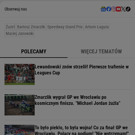
Obserwuj nas
Żużel
Bartosz Zmarzlik
Speedway Grand Prix
Artiom Łaguta
Maciej Janowski
POLECAMY
WIĘCEJ TEMATÓW
Lewandowski znów strzelił! Pierwsze trafienie w
Leagues Cup
Zmarzlik wygrał GP we Wrocławiu po
kosmicznym finiszu. "Michael Jordan żużla"
To było piekło, to była wojna! Co za finał GP we
Wrocławiu. Polacy na podium! "Nie wytrzymam!"