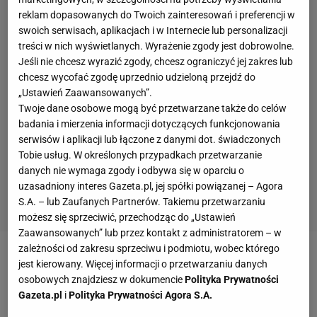
reklam dopasowanych do Twoich zainteresowań i preferencji w
swoich serwisach, aplikacjach i w Internecie lub personalizacji
treści w nich wyświetlanych. Wyrażenie zgody jest dobrowolne.
Jeśli nie chcesz wyrazić zgody, chcesz ograniczyć jej zakres lub
chcesz wycofać zgodę uprzednio udzieloną przejdź do
„Ustawień Zaawansowanych”.
Twoje dane osobowe mogą być przetwarzane także do celów
badania i mierzenia informacji dotyczących funkcjonowania
serwisów i aplikacji lub łączone z danymi dot. świadczonych
Tobie usług. W określonych przypadkach przetwarzanie
danych nie wymaga zgody i odbywa się w oparciu o
uzasadniony interes Gazeta.pl, jej spółki powiązanej – Agora
S.A. – lub Zaufanych Partnerów. Takiemu przetwarzaniu
możesz się sprzeciwić, przechodząc do „Ustawień
Zaawansowanych” lub przez kontakt z administratorem – w
zależności od zakresu sprzeciwu i podmiotu, wobec którego
jest kierowany. Więcej informacji o przetwarzaniu danych
osobowych znajdziesz w dokumencie
Polityka Prywatności
Gazeta.pl
i
Polityka Prywatności Agora S.A.
Zobacz wideo
Co będzie z sezonem żużlowym w