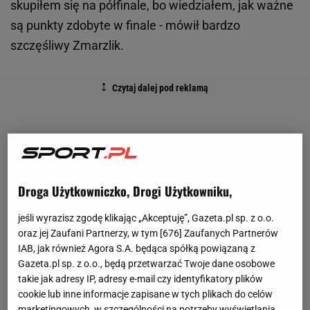
skupiłem się na półfinale, bo wiedziałem, jak ważne
są punkty zdobyte w finale - mówił bardzo
szczęśliwy Zmarzlik.
Droga Użytkowniczko, Drogi Użytkowniku,
jeśli wyrazisz zgodę klikając „Akceptuję”, Gazeta.pl sp. z o.o.
oraz jej Zaufani Partnerzy, w tym [
676
] Zaufanych Partnerów
IAB, jak również Agora S.A. będąca spółką powiązaną z
Gazeta.pl sp. z o.o., będą przetwarzać Twoje dane osobowe
takie jak adresy IP, adresy e-mail czy identyfikatory plików
cookie lub inne informacje zapisane w tych plikach do celów
marketingowych, w szczególności na potrzeby wyświetlania