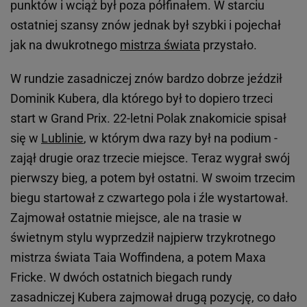
punktów i wciąż był poza półfinałem. W starciu
ostatniej szansy znów jednak był szybki i pojechał
jak na dwukrotnego
mistrza świata
przystało.
W rundzie zasadniczej znów bardzo dobrze jeździł
Dominik Kubera, dla którego był to dopiero trzeci
start w Grand Prix. 22-letni Polak znakomicie spisał
się w
Lublinie
, w którym dwa razy był na podium -
zajął drugie oraz trzecie miejsce. Teraz wygrał swój
pierwszy bieg, a potem był ostatni. W swoim trzecim
biegu startował z czwartego pola i źle wystartował.
Zajmował ostatnie miejsce, ale na trasie w
świetnym stylu wyprzedził najpierw trzykrotnego
mistrza świata Taia Woffindena, a potem Maxa
Fricke. W dwóch ostatnich biegach rundy
zasadniczej Kubera zajmował drugą pozycję, co dało