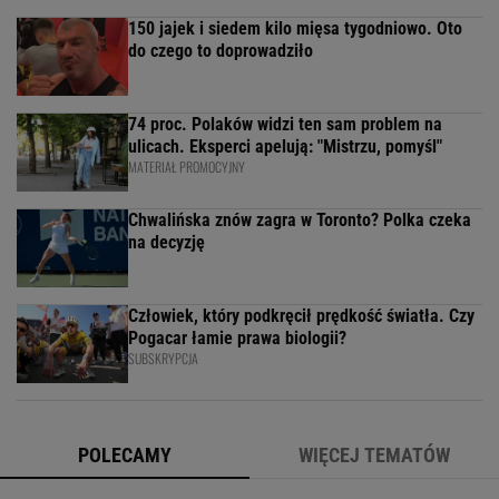
150 jajek i siedem kilo mięsa tygodniowo. Oto
do czego to doprowadziło
74 proc. Polaków widzi ten sam problem na
ulicach. Eksperci apelują: "Mistrzu, pomyśl"
MATERIAŁ PROMOCYJNY
Chwalińska znów zagra w Toronto? Polka czeka
na decyzję
Człowiek, który podkręcił prędkość światła. Czy
Pogacar łamie prawa biologii?
SUBSKRYPCJA
POLECAMY
WIĘCEJ TEMATÓW