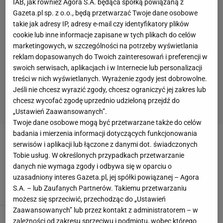
IAB, jak również Agora S.A. będąca spółką powiązaną z
Gazeta.pl sp. z o.o., będą przetwarzać Twoje dane osobowe
takie jak adresy IP, adresy e-mail czy identyfikatory plików
cookie lub inne informacje zapisane w tych plikach do celów
marketingowych, w szczególności na potrzeby wyświetlania
reklam dopasowanych do Twoich zainteresowań i preferencji w
swoich serwisach, aplikacjach i w Internecie lub personalizacji
treści w nich wyświetlanych. Wyrażenie zgody jest dobrowolne.
Jeśli nie chcesz wyrazić zgody, chcesz ograniczyć jej zakres lub
chcesz wycofać zgodę uprzednio udzieloną przejdź do
„Ustawień Zaawansowanych”.
Twoje dane osobowe mogą być przetwarzane także do celów
badania i mierzenia informacji dotyczących funkcjonowania
ZUZANNA PAWLIKOWSKA
serwisów i aplikacji lub łączone z danymi dot. świadczonych
Tobie usług. W określonych przypadkach przetwarzanie
danych nie wymaga zgody i odbywa się w oparciu o
Dwa finały polskiej tenisistki! A potem dramat
uzasadniony interes Gazeta.pl, jej spółki powiązanej – Agora
10 MAJA 2026, 17:06
Bartosz Naus,
S.A. – lub Zaufanych Partnerów. Takiemu przetwarzaniu
możesz się sprzeciwić, przechodząc do „Ustawień
Zaawansowanych” lub przez kontakt z administratorem – w
Nie do wiary! Polska tenisistka zachwyciła
zależności od zakresu sprzeciwu i podmiotu, wobec którego