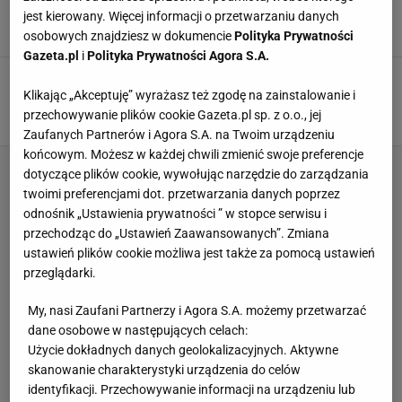
świat. 5 godzin walki
jest kierowany. Więcej informacji o przetwarzaniu danych
27 PAŹDZIERNIKA 2024, 14:58
Agnieszka Piskorz,
osobowych znajdziesz w dokumencie
Polityka Prywatności
Gazeta.pl
i
Polityka Prywatności Agora S.A.
Wielki sukces młodej polskiej tenisistki. Mamy
półfinał!
Klikając „Akceptuję” wyrażasz też zgodę na zainstalowanie i
przechowywanie plików cookie Gazeta.pl sp. z o.o., jej
18 LISTOPADA 2023, 07:00
Kacper Ciuksza,
Zaufanych Partnerów i Agora S.A. na Twoim urządzeniu
końcowym. Możesz w każdej chwili zmienić swoje preferencje
dotyczące plików cookie, wywołując narzędzie do zarządzania
twoimi preferencjami dot. przetwarzania danych poprzez
odnośnik „Ustawienia prywatności ” w stopce serwisu i
przechodząc do „Ustawień Zaawansowanych”. Zmiana
ustawień plików cookie możliwa jest także za pomocą ustawień
przeglądarki.
My, nasi Zaufani Partnerzy i Agora S.A. możemy przetwarzać
dane osobowe w następujących celach:
Użycie dokładnych danych geolokalizacyjnych. Aktywne
skanowanie charakterystyki urządzenia do celów
identyfikacji. Przechowywanie informacji na urządzeniu lub