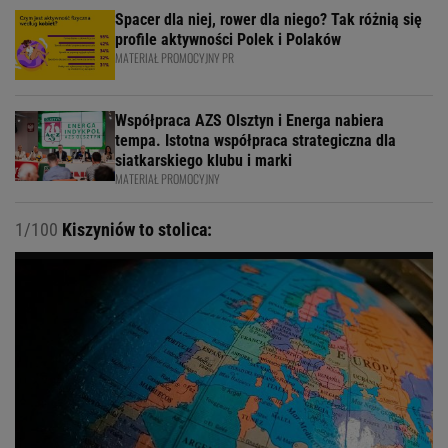
Spacer dla niej, rower dla niego? Tak różnią się
profile aktywności Polek i Polaków
MATERIAŁ PROMOCYJNY PR
Współpraca AZS Olsztyn i Energa nabiera
tempa. Istotna współpraca strategiczna dla
siatkarskiego klubu i marki
MATERIAŁ PROMOCYJNY
1/100
Kiszyniów to stolica: