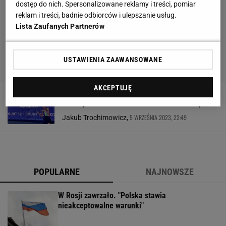
dostęp do nich. Spersonalizowane reklamy i treści, pomiar
reklam i treści, badnie odbiorców i ulepszanie usług.
Lista Zaufanych Partnerów
USTAWIENIA ZAAWANSOWANE
AKCEPTUJĘ
Zbierała na wyjazd do USA. Teraz młoda Polka
zachwyca. Jest krok od ćwierćfinału US Open
5 WRZEŚNIA 2023, 22:49
Jakub Trochimowicz,
POPULARNE
NAJNOWSZE
W Rosji zawrzało. "Polska stawia
nieakceptowalne warunki"