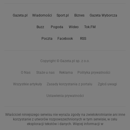
Gazeta.pl
Wiadomości
Sport.pl
Biznes
Gazeta Wyborcza
Buzz
Pogoda
Wideo
Tok.FM
Poczta
Facebook
RSS
Copyright © Gazeta.pl sp. z o.o.
O Nas
Staże u nas
Reklama
Polityka prywatności
Wszystkie artykuły
Zasady korzystania z portalu
Zgłoś uwagi
Ustawienia prywatności
Właściciel niniejszego serwisu nie wyraża zgody na zwielokrotnianie ani inne
korzystanie z utworów rozpowszechnionych w tym serwisie, w celu
eksploracji tekstów i danych. Więcej informacji w