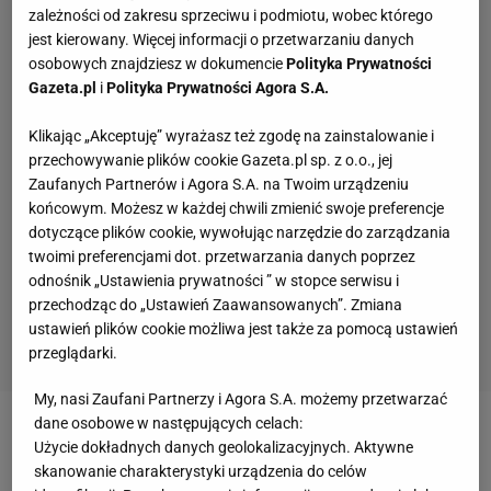
zależności od zakresu sprzeciwu i podmiotu, wobec którego
jest kierowany. Więcej informacji o przetwarzaniu danych
osobowych znajdziesz w dokumencie
Polityka Prywatności
Gazeta.pl
i
Polityka Prywatności Agora S.A.
Klikając „Akceptuję” wyrażasz też zgodę na zainstalowanie i
przechowywanie plików cookie Gazeta.pl sp. z o.o., jej
Zaufanych Partnerów i Agora S.A. na Twoim urządzeniu
końcowym. Możesz w każdej chwili zmienić swoje preferencje
dotyczące plików cookie, wywołując narzędzie do zarządzania
twoimi preferencjami dot. przetwarzania danych poprzez
odnośnik „Ustawienia prywatności ” w stopce serwisu i
przechodząc do „Ustawień Zaawansowanych”. Zmiana
ustawień plików cookie możliwa jest także za pomocą ustawień
przeglądarki.
My, nasi Zaufani Partnerzy i Agora S.A. możemy przetwarzać
dane osobowe w następujących celach:
Zobacz wideo
Jastrzębski Węgiel pokonał Asseco
Użycie dokładnych danych geolokalizacyjnych. Aktywne
Resovię Rzeszów. Fornal: Podchodzimy do przyjęcia,
skanowanie charakterystyki urządzenia do celów