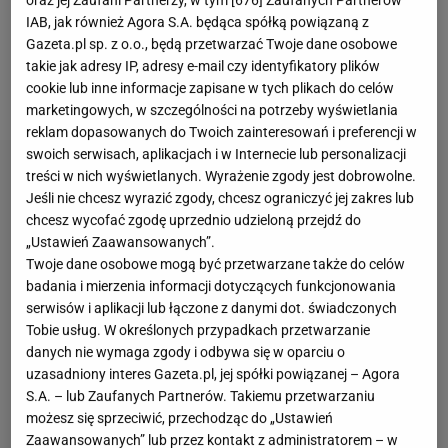
oraz jej Zaufani Partnerzy, w tym [
676
] Zaufanych Partnerów
na treningu był na tyle niefortunny, że musiałam
IAB, jak również Agora S.A. będąca spółką powiązaną z
przejść operację" - poinformowała w mediach
Gazeta.pl sp. z o.o., będą przetwarzać Twoje dane osobowe
społecznościowych, dodając,
że jest to jeden z
takie jak adresy IP, adresy e-mail czy identyfikatory plików
cookie lub inne informacje zapisane w tych plikach do celów
trudniejszych momentów w jej karierze
.
marketingowych, w szczególności na potrzeby wyświetlania
reklam dopasowanych do Twoich zainteresowań i preferencji w
swoich serwisach, aplikacjach i w Internecie lub personalizacji
treści w nich wyświetlanych. Wyrażenie zgody jest dobrowolne.
Jeśli nie chcesz wyrazić zgody, chcesz ograniczyć jej zakres lub
chcesz wycofać zgodę uprzednio udzieloną przejdź do
„Ustawień Zaawansowanych”.
Twoje dane osobowe mogą być przetwarzane także do celów
badania i mierzenia informacji dotyczących funkcjonowania
serwisów i aplikacji lub łączone z danymi dot. świadczonych
Tobie usług. W określonych przypadkach przetwarzanie
danych nie wymaga zgody i odbywa się w oparciu o
uzasadniony interes Gazeta.pl, jej spółki powiązanej – Agora
S.A. – lub Zaufanych Partnerów. Takiemu przetwarzaniu
możesz się sprzeciwić, przechodząc do „Ustawień
Zaawansowanych” lub przez kontakt z administratorem – w