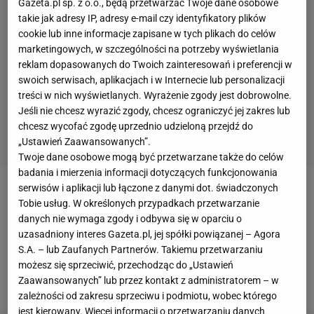
Gazeta.pl sp. z o.o., będą przetwarzać Twoje dane osobowe
takie jak adresy IP, adresy e-mail czy identyfikatory plików
cookie lub inne informacje zapisane w tych plikach do celów
marketingowych, w szczególności na potrzeby wyświetlania
reklam dopasowanych do Twoich zainteresowań i preferencji w
swoich serwisach, aplikacjach i w Internecie lub personalizacji
treści w nich wyświetlanych. Wyrażenie zgody jest dobrowolne.
Jeśli nie chcesz wyrazić zgody, chcesz ograniczyć jej zakres lub
chcesz wycofać zgodę uprzednio udzieloną przejdź do
„Ustawień Zaawansowanych”.
Twoje dane osobowe mogą być przetwarzane także do celów
badania i mierzenia informacji dotyczących funkcjonowania
serwisów i aplikacji lub łączone z danymi dot. świadczonych
Gąsienica-Daniel uzyskała 20. czas eliminacji (27,18)
Tobie usług. W określonych przypadkach przetwarzanie
i zakwalifikowała się do 1/16
finału
slalomu
danych nie wymaga zgody i odbywa się w oparciu o
uzasadniony interes Gazeta.pl, jej spółki powiązanej – Agora
równoległego. Startująca z 68. numerem
Polka
S.A. – lub Zaufanych Partnerów. Takiemu przetwarzaniu
straciła do najlepszej Amerykanki Mikaeli Shiffrin
możesz się sprzeciwić, przechodząc do „Ustawień
1,18 s.
Zaawansowanych” lub przez kontakt z administratorem – w
zależności od zakresu sprzeciwu i podmiotu, wobec którego
jest kierowany. Więcej informacji o przetwarzaniu danych