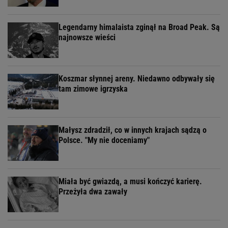
Legendarny himalaista zginął na Broad Peak. Są
najnowsze wieści
Koszmar słynnej areny. Niedawno odbywały się
tam zimowe igrzyska
Małysz zdradził, co w innych krajach sądzą o
Polsce. "My nie doceniamy"
Miała być gwiazdą, a musi kończyć karierę.
Przeżyła dwa zawały