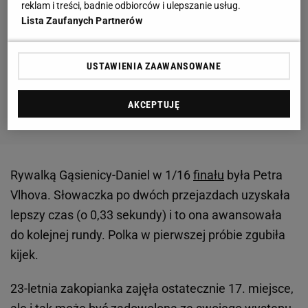
reklam i treści, badnie odbiorców i ulepszanie usług.
Lista Zaufanych Partnerów
USTAWIENIA ZAAWANSOWANE
AKCEPTUJĘ
Rywalką Gąsienicy-Daniel w 1/16
finału
była Petra
Vlhova. Słowaczka po dwóch przejazdach uzyskała
lepszy czas (o 0,33 sekundy) i to ona awansowała
do kolejnej rundy. Polka w pierwszej próbie zgubiła
kijek.
23-letnia zakopianka zajęła ostatecznie 17. miejsce,