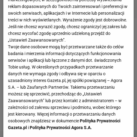
reklam dopasowanych do Twoich zainteresowań i preferencji w
swoich serwisach, aplikacjach i w Internecie lub personalizacji
treści w nich wyświetlanych. Wyrażenie zgody jest dobrowolne.
Jeśli nie chcesz wyrazić zgody, chcesz ograniczyć jej zakres lub
W Jasnej już w piątek zaczną się imprezy związane
chcesz wycofać zgodę uprzednio udzieloną przejdź do
z wielkim dniem dla słowackiego narciarstwa
„Ustawień Zaawansowanych”.
Twoje dane osobowe mogą być przetwarzane także do celów
alpejskiego. Puchar Świata będzie tam po raz
badania i mierzenia informacji dotyczących funkcjonowania
czwarty, ale ostatni był 32 lata temu. I tu można
serwisów i aplikacji lub łączone z danymi dot. świadczonych
zacząć porównania i analogie z Polską.
Tobie usług. W określonych przypadkach przetwarzanie
danych nie wymaga zgody i odbywa się w oparciu o
uzasadniony interes Gazeta.pl, jej spółki powiązanej – Agora
W powojennej Polsce Puchar Świata był tylko raz - w
S.A. – lub Zaufanych Partnerów. Takiemu przetwarzaniu
1974 r. w Zakopanem. Na zawody z
możesz się sprzeciwić, przechodząc do „Ustawień
najważniejszego narciarskiego cyklu Polacy czekają
Zaawansowanych” lub przez kontakt z administratorem – w
zależności od zakresu sprzeciwu i podmiotu, wobec którego
już o 10 lat dłużej. I zapewne jeszcze wiele lat
jest kierowany. Więcej informacji o przetwarzaniu danych
poczekają.
osobowych znajdziesz w dokumencie
Polityka Prywatności
Gazeta.pl
i
Polityka Prywatności Agora S.A.