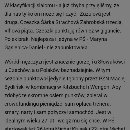
W klasyfikacji slalomu - a już chyba przyjęliśmy, że
dla nas tylko on może się liczyć - Zuzulová jest
druga, Czeszka Šárka Strachová Záhrobská trzecia,
Vlhová piąta. Czeszki punktują również w gigancie.
Polek brak. Najlepsza i jedyna w PŚ - Maryna
Gąsienica-Daniel - nie zapunktowała.
Wśród mężczyzn jest znacznie gorzej i u Słowaków, i
u Czechów, a u Polaków beznadziejnie. W tym
sezonie punktował jedynie tępiony przez PZN Maciej
Bydliński w kombinacji w Kitzbuehel i Wengen. Aby
zdobyć te skromne osiem punktów, zbierał w
crowdfundingu pieniądze, sam opłaca trenera,
smary, narty i sam pożyczył samochód. Jest w
idealnym wieku 27 lat i wciąż mu się chce. W PŚ
startowali też 26-letni Michał Kłusak i 22-letni Michał