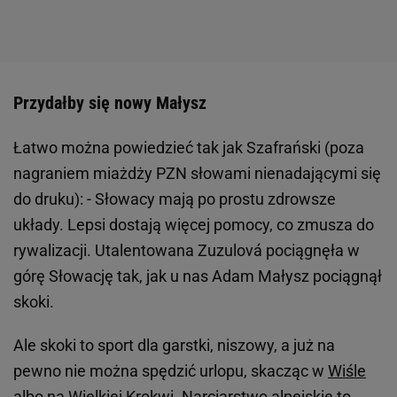
Przydałby się nowy Małysz
Łatwo można powiedzieć tak jak Szafrański (poza
nagraniem miażdży PZN słowami nienadającymi się
do druku): - Słowacy mają po prostu zdrowsze
układy. Lepsi dostają więcej pomocy, co zmusza do
rywalizacji. Utalentowana Zuzulová pociągnęła w
górę Słowację tak, jak u nas Adam Małysz pociągnął
skoki.
Ale skoki to sport dla garstki, niszowy, a już na
pewno nie można spędzić urlopu, skacząc w
Wiśle
albo na Wielkiej Krokwi. Narciarstwo alpejskie to