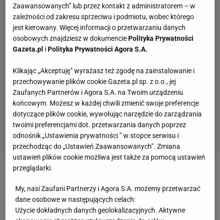
Zaawansowanych” lub przez kontakt z administratorem – w
zależności od zakresu sprzeciwu i podmiotu, wobec którego
jest kierowany. Więcej informacji o przetwarzaniu danych
osobowych znajdziesz w dokumencie
Polityka Prywatności
Gazeta.pl
i
Polityka Prywatności Agora S.A.
Klikając „Akceptuję” wyrażasz też zgodę na zainstalowanie i
przechowywanie plików cookie Gazeta.pl sp. z o.o., jej
Zaufanych Partnerów i Agora S.A. na Twoim urządzeniu
końcowym. Możesz w każdej chwili zmienić swoje preferencje
dotyczące plików cookie, wywołując narzędzie do zarządzania
twoimi preferencjami dot. przetwarzania danych poprzez
odnośnik „Ustawienia prywatności ” w stopce serwisu i
przechodząc do „Ustawień Zaawansowanych”. Zmiana
ustawień plików cookie możliwa jest także za pomocą ustawień
przeglądarki.
Zobacz wideo
My, nasi Zaufani Partnerzy i Agora S.A. możemy przetwarzać
dane osobowe w następujących celach:
Semirunnij zaimponował w piątek? W niedzielę
Użycie dokładnych danych geolokalizacyjnych. Aktywne