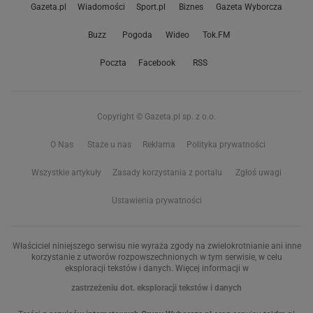
Gazeta.pl
Wiadomości
Sport.pl
Biznes
Gazeta Wyborcza
Buzz
Pogoda
Wideo
Tok.FM
Poczta
Facebook
RSS
Copyright © Gazeta.pl sp. z o.o.
O Nas
Staże u nas
Reklama
Polityka prywatności
Wszystkie artykuły
Zasady korzystania z portalu
Zgłoś uwagi
Ustawienia prywatności
Właściciel niniejszego serwisu nie wyraża zgody na zwielokrotnianie ani inne
korzystanie z utworów rozpowszechnionych w tym serwisie, w celu
eksploracji tekstów i danych. Więcej informacji w
zastrzeżeniu dot. eksploracji tekstów i danych