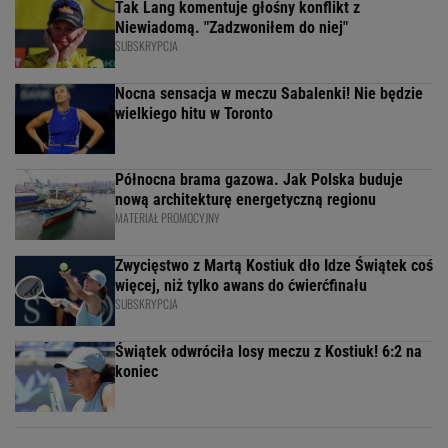
Tak Lang komentuje głośny konflikt z
Niewiadomą. "Zadzwoniłem do niej"
SUBSKRYPCJA
Nocna sensacja w meczu Sabalenki! Nie będzie
wielkiego hitu w Toronto
Północna brama gazowa. Jak Polska buduje
nową architekturę energetyczną regionu
MATERIAŁ PROMOCYJNY
Zwycięstwo z Martą Kostiuk dło Idze Świątek coś
więcej, niż tylko awans do ćwierćfinału
SUBSKRYPCJA
Świątek odwróciła losy meczu z Kostiuk! 6:2 na
koniec