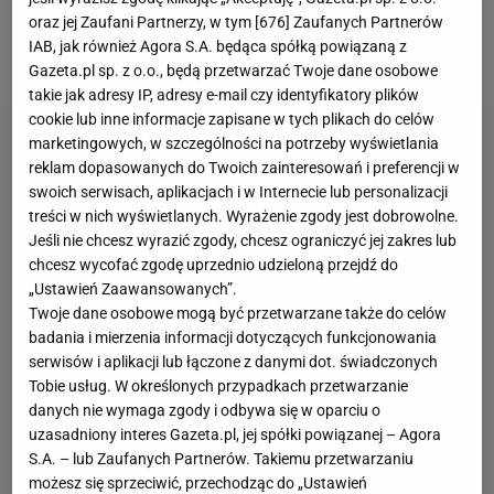
oraz jej Zaufani Partnerzy, w tym [
676
] Zaufanych Partnerów
stylu, jako że zdobył mistrzostwo Polski na 10 000
IAB, jak również Agora S.A. będąca spółką powiązaną z
metrów na zawodach w Tomaszowie Mazowieckim.
Gazeta.pl sp. z o.o., będą przetwarzać Twoje dane osobowe
takie jak adresy IP, adresy e-mail czy identyfikatory plików
cookie lub inne informacje zapisane w tych plikach do celów
marketingowych, w szczególności na potrzeby wyświetlania
reklam dopasowanych do Twoich zainteresowań i preferencji w
swoich serwisach, aplikacjach i w Internecie lub personalizacji
treści w nich wyświetlanych. Wyrażenie zgody jest dobrowolne.
Jeśli nie chcesz wyrazić zgody, chcesz ograniczyć jej zakres lub
chcesz wycofać zgodę uprzednio udzieloną przejdź do
„Ustawień Zaawansowanych”.
Twoje dane osobowe mogą być przetwarzane także do celów
badania i mierzenia informacji dotyczących funkcjonowania
serwisów i aplikacji lub łączone z danymi dot. świadczonych
Tobie usług. W określonych przypadkach przetwarzanie
danych nie wymaga zgody i odbywa się w oparciu o
uzasadniony interes Gazeta.pl, jej spółki powiązanej – Agora
S.A. – lub Zaufanych Partnerów. Takiemu przetwarzaniu
możesz się sprzeciwić, przechodząc do „Ustawień