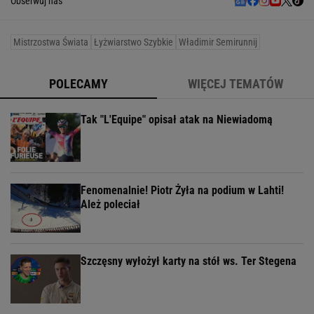
Obserwuj nas
Mistrzostwa Świata
Łyżwiarstwo Szybkie
Władimir Semirunnij
POLECAMY
WIĘCEJ TEMATÓW
Tak "L'Equipe" opisał atak na Niewiadomą
Fenomenalnie! Piotr Żyła na podium w Lahti!
Ależ poleciał
Szczęsny wyłożył karty na stół ws. Ter Stegena