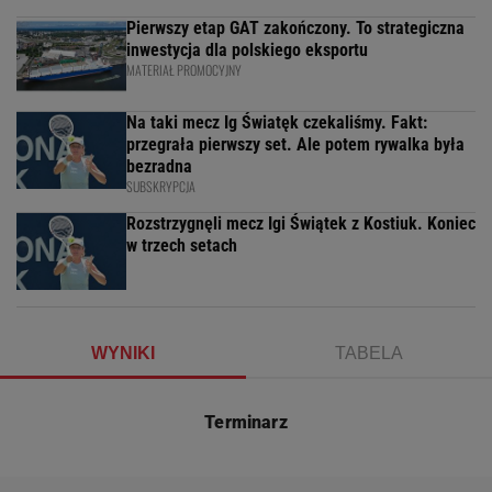
Pierwszy etap GAT zakończony. To strategiczna
inwestycja dla polskiego eksportu
MATERIAŁ PROMOCYJNY
Na taki mecz Ig Światęk czekaliśmy. Fakt:
przegrała pierwszy set. Ale potem rywalka była
bezradna
SUBSKRYPCJA
Rozstrzygnęli mecz Igi Świątek z Kostiuk. Koniec
w trzech setach
WYNIKI
TABELA
Terminarz