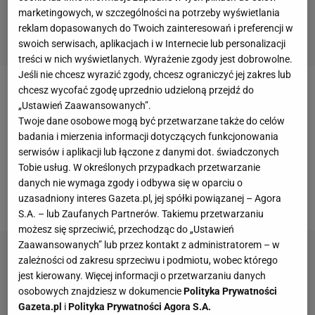
marketingowych, w szczególności na potrzeby wyświetlania
reklam dopasowanych do Twoich zainteresowań i preferencji w
swoich serwisach, aplikacjach i w Internecie lub personalizacji
treści w nich wyświetlanych. Wyrażenie zgody jest dobrowolne.
Jeśli nie chcesz wyrazić zgody, chcesz ograniczyć jej zakres lub
chcesz wycofać zgodę uprzednio udzieloną przejdź do
- Chciałem dzisiaj zrobić swoje. Czułem piętno tych
„Ustawień Zaawansowanych”.
ostatnich dni i chciałem dobrze zakończyć ten
Twoje dane osobowe mogą być przetwarzane także do celów
turniej
,
skokami
na solidnym poziomie. Jestem
badania i mierzenia informacji dotyczących funkcjonowania
serwisów i aplikacji lub łączone z danymi dot. świadczonych
bardzo zadowolony i dumny z utrzymania wysokiego
Tobie usług. W określonych przypadkach przetwarzanie
poziomu od początku do ostatniego
skoku
.
Walka
danych nie wymaga zgody i odbywa się w oparciu o
była duża, toczyła się do końca.
uzasadniony interes Gazeta.pl, jej spółki powiązanej – Agora
S.A. – lub Zaufanych Partnerów. Takiemu przetwarzaniu
możesz się sprzeciwić, przechodząc do „Ustawień
Zaawansowanych” lub przez kontakt z administratorem – w
zależności od zakresu sprzeciwu i podmiotu, wobec którego
jest kierowany. Więcej informacji o przetwarzaniu danych
osobowych znajdziesz w dokumencie
Polityka Prywatności
Gazeta.pl
i
Polityka Prywatności Agora S.A.