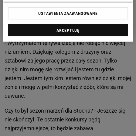
USTAWIENIA ZAAWANSOWANE
AKCEPTUJĘ
- Wytrzymałem tę rywalizację nie robiąc nic więcej
niż umiem. Dziękuję kolegom z drużyny oraz
sztabowi za jego pracę przez cały sezon. Tylko
dzięki nim mogę się rozwijać i jestem tu gdzie
jestem. Jestem tym kim jestem również dzięki mojej
żonie i mogę w pełni korzystać z dóbr, które są mi
dawane.
Czy to był sezon marzeń dla Stocha? - Jeszcze się
nie skończył. Te ostatnie konkursy będą
najprzyjemniejsze, to będzie zabawa.