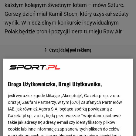
każdym kolejnym świetnym lotem – mówi Szturc.
Gorszy dzień miał Kamil Stoch, który uzyskał szósty
wynik. W niedzielnym konkursie indywidualnym
Polak będzie bronił pozycji lidera
turnieju
Raw Air.
Droga Użytkowniczko, Drogi Użytkowniku,
jeśli wyrazisz zgodę klikając „Akceptuję”, Gazeta.pl sp. z o.o.
oraz jej Zaufani Partnerzy, w tym [
676
] Zaufanych Partnerów
IAB, jak również Agora S.A. będąca spółką powiązaną z
Gazeta.pl sp. z o.o., będą przetwarzać Twoje dane osobowe
takie jak adresy IP, adresy e-mail czy identyfikatory plików
cookie lub inne informacje zapisane w tych plikach do celów
marketingowych, w szczególności na potrzeby wyświetlania