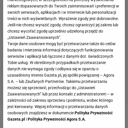
reklam dopasowanych do Twoich zainteresowań i preferencji w
swoich serwisach, aplikacjach i w Internecie lub personalizacji
treści w nich wyświetlanych. Wyrażenie zgody jest dobrowolne.
Jeśli nie chcesz wyrazić zgody, chcesz ograniczyć jej zakres lub
chcesz wycofać zgodę uprzednio udzieloną przejdź do
„Ustawień Zaawansowanych”.
Twoje dane osobowe mogą być przetwarzane także do celów
badania i mierzenia informacji dotyczących funkcjonowania
serwisów i aplikacji lub łączone z danymi dot. świadczonych
Tobie usług. W określonych przypadkach przetwarzanie
danych nie wymaga zgody i odbywa się w oparciu o
uzasadniony interes Gazeta.pl, jej spółki powiązanej – Agora
S.A. – lub Zaufanych Partnerów. Takiemu przetwarzaniu
możesz się sprzeciwić, przechodząc do „Ustawień
Zaawansowanych” lub przez kontakt z administratorem – w
zależności od zakresu sprzeciwu i podmiotu, wobec którego
jest kierowany. Więcej informacji o przetwarzaniu danych
osobowych znajdziesz w dokumencie
Polityka Prywatności
Raw Air.
Polska
druga, ale Norwegia w Vikersund
Gazeta.pl
i
Polityka Prywatności Agora S.A.
lepsza aż o 265,6 pkt! Jan Szturc tłumaczy, jak latają