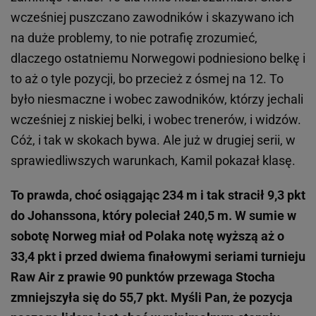
wcześniej puszczano zawodników i skazywano ich
na duże problemy, to nie potrafię zrozumieć,
dlaczego ostatniemu Norwegowi podniesiono belkę i
to aż o tyle pozycji, bo przecież z ósmej na 12. To
było niesmaczne i wobec zawodników, którzy jechali
wcześniej z niskiej belki, i wobec trenerów, i widzów.
Cóż, i tak w skokach bywa. Ale już w drugiej serii, w
sprawiedliwszych warunkach, Kamil pokazał klasę.
To prawda, choć osiągając 234 m i tak stracił 9,3 pkt
do Johanssona, który poleciał 240,5 m. W sumie w
sobotę Norweg miał od Polaka notę wyższą aż o
33,4 pkt i przed dwiema finałowymi seriami turnieju
Raw Air z prawie 90 punktów przewaga Stocha
zmniejszyła się do 55,7 pkt. Myśli Pan, że pozycja