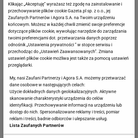
Klikając „Akceptuję” wyrażasz też zgodę na zainstalowanie i
Johansson i jego koledzy. Czy Stoch może ich
przechowywanie plików cookie Gazeta.pl sp. z o.o., jej
pokonać?
Zaufanych Partnerów i Agora S.A. na Twoim urządzeniu
końcowym. Możesz w każdej chwili zmienić swoje preferencje
Łukasz Jachimiak: Widział Pan kiedyś konkurs
dotyczące plików cookie, wywołując narzędzie do zarządzania
twoimi preferencjami dot. przetwarzania danych poprzez
drużynowy z tak wielką przewagą zwycięzców nad
odnośnik „Ustawienia prywatności ” w stopce serwisu i
drugim zespołem, jak sobotnie zawody w
przechodząc do „Ustawień Zaawansowanych”. Zmiana
Vikersundzie, w których Norwegowie pokonali
ustawień plików cookie możliwa jest także za pomocą ustawień
Polaków aż o 265,6 pkt?
przeglądarki.
My, nasi Zaufani Partnerzy i Agora S.A. możemy przetwarzać
dane osobowe w następujących celach:
Użycie dokładnych danych geolokalizacyjnych. Aktywne
skanowanie charakterystyki urządzenia do celów
identyfikacji. Przechowywanie informacji na urządzeniu lub
dostęp do nich. Spersonalizowane reklamy i treści, pomiar
reklam i treści, badnie odbiorców i ulepszanie usług.
Lista Zaufanych Partnerów