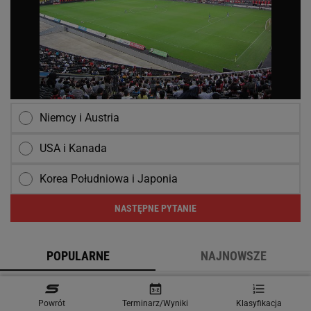
Niemcy i Austria
USA i Kanada
Korea Południowa i Japonia
NASTĘPNE PYTANIE
POPULARNE
NAJNOWSZE
Górnik Zabrze przegrał z Ferencvarosem.
Wicemistrz Polski ma czego żałować [ZAPIS
Powrót
Terminarz/Wyniki
Klasyfikacja