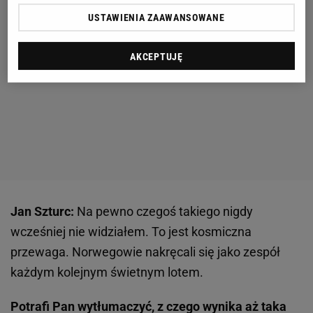
USTAWIENIA ZAAWANSOWANE
AKCEPTUJĘ
Jan Szturc:
Na pewno czegoś takiego nigdy
wcześniej nie widziałem. To jest kosmiczna
przewaga. Norwegowie nakręcali się jako zespół
każdym kolejnym świetnym lotem.
Potrafi Pan wytłumaczyć, z czego wynika aż taka