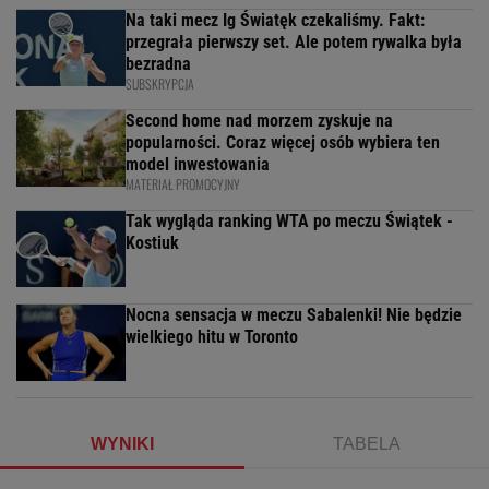
Na taki mecz Ig Światęk czekaliśmy. Fakt:
przegrała pierwszy set. Ale potem rywalka była
bezradna
SUBSKRYPCJA
Second home nad morzem zyskuje na
popularności. Coraz więcej osób wybiera ten
model inwestowania
MATERIAŁ PROMOCYJNY
Tak wygląda ranking WTA po meczu Świątek -
Kostiuk
Nocna sensacja w meczu Sabalenki! Nie będzie
wielkiego hitu w Toronto
WYNIKI
TABELA