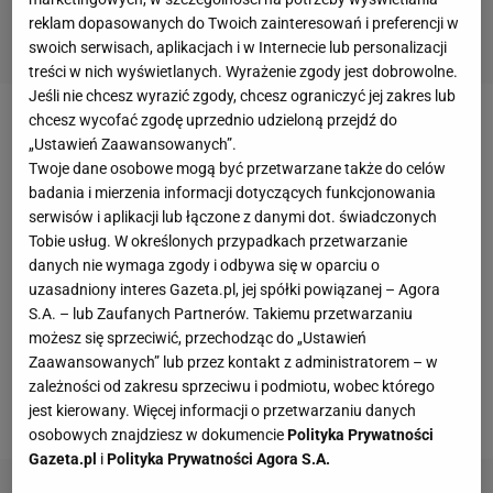
reklam dopasowanych do Twoich zainteresowań i preferencji w
swoich serwisach, aplikacjach i w Internecie lub personalizacji
treści w nich wyświetlanych. Wyrażenie zgody jest dobrowolne.
Jeśli nie chcesz wyrazić zgody, chcesz ograniczyć jej zakres lub
chcesz wycofać zgodę uprzednio udzieloną przejdź do
W kolejnych seriach Dawid Kubacki i Maciej Kot
„Ustawień Zaawansowanych”.
stoczyli walkę o awans do drugiej serii, ale Kamil
Twoje dane osobowe mogą być przetwarzane także do celów
badania i mierzenia informacji dotyczących funkcjonowania
Stoch miał już spory komfort psychiczny, bo
serwisów i aplikacji lub łączone z danymi dot. świadczonych
poprzedni skoczkowie bez problemu dogonili
Tobie usług. W określonych przypadkach przetwarzanie
czołową ósemkę zawodów, mimo jednego skoku
danych nie wymaga zgody i odbywa się w oparciu o
mniej na koncie.
uzasadniony interes Gazeta.pl, jej spółki powiązanej – Agora
S.A. – lub Zaufanych Partnerów. Takiemu przetwarzaniu
możesz się sprzeciwić, przechodząc do „Ustawień
W pierwszej serii najdalej latali Norwegowie, którzy
Zaawansowanych” lub przez kontakt z administratorem – w
zgromadzili 578,7 pkt. Drugie miejsce należało do
zależności od zakresu sprzeciwu i podmiotu, wobec którego
Niemiec (552,8 pkt), trzecia była Japonia (541,1 pkt).
jest kierowany. Więcej informacji o przetwarzaniu danych
osobowych znajdziesz w dokumencie
Polityka Prywatności
Gazeta.pl
i
Polityka Prywatności Agora S.A.