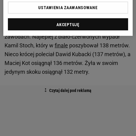
Druga seria w komplecie
USTAWIENIA ZAAWANSOWANE
W drugiej serii oglądaliśmy już czwórkę Polaków,
AKCEPTUJĘ
która była w stanie wywalczyć szóste miejsce w
zawodach. Najlepiej z biało-czerwonych wypadł
Kamil Stoch, który w
finale
poszybował 138 metrów.
Nieco krócej poleciał Dawid Kubacki (137 metrów), a
Maciej Kot osiągnął 136 metrów. Żyła w swoim
jedynym skoku osiągnął 132 metry.