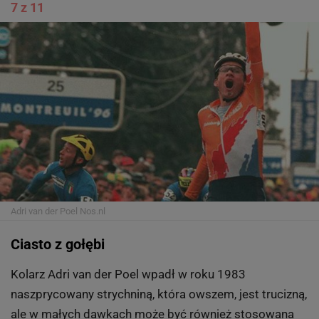
Sesil Kataranczewa
Fot. FRANCOIS LENOIR REUTERS
Ciąża, której nie było
Z kolei bułgarska tenisistka Sesil Karatanczewa