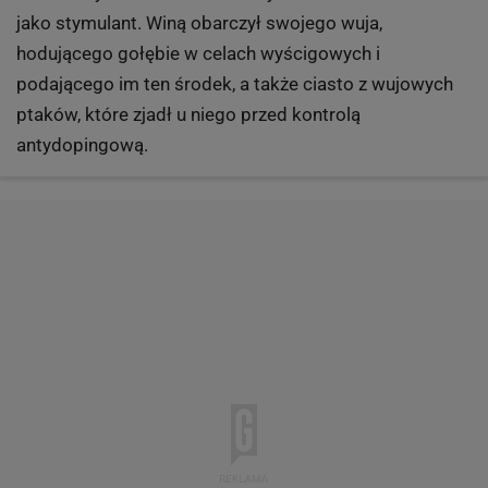
podwyższony poziom tegoż samego nandrolonu
zrzucała na ciążę, która przeszła na nią z woli sił
wyższych. Nie przewidziała tego, że dość łatwo będzie
wykazać, iż
w ciąży
w istocie wcale nie jest.
7 z 11