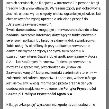
Czeski tenisista Petr Korda w 1998 roku wygrał
swoich serwisach, aplikacjach i w Internecie lub personalizacji
Australian Open i był sklasyfikowany na drugim miejscu
treści w nich wyświetlanych. Wyrażenie zgody jest dobrowolne.
w rankingu ATP. Podczas Wimbledonu doszedł do
Jeśli nie chcesz wyrazić zgody, chcesz ograniczyć jej zakres lub
chcesz wycofać zgodę uprzednio udzieloną przejdź do
ćwierćfinału, niestety cieniem na tych sukcesach
„Ustawień Zaawansowanych”.
położyła się dyskwalifikacja po wykryciu w organizmie
Twoje dane osobowe mogą być przetwarzane także do celów
zawodnika ilości nandrolonu. Korda bronił się,
badania i mierzenia informacji dotyczących funkcjonowania
serwisów i aplikacji lub łączone z danymi dot. świadczonych
twierdząc że to wszystko przez spożywanie skażonej
Tobie usług. W określonych przypadkach przetwarzanie
cielęciny. Jak obliczono, żeby wchłonąć tyle
danych nie wymaga zgody i odbywa się w oparciu o
niedozwolonej substancji musiałby on jeść 40 całych
uzasadniony interes Gazeta.pl, jej spółki powiązanej – Agora
cielaków, codziennie przez 20 lat.
S.A. – lub Zaufanych Partnerów. Takiemu przetwarzaniu
możesz się sprzeciwić, przechodząc do „Ustawień
Zaawansowanych” lub przez kontakt z administratorem – w
zależności od zakresu sprzeciwu i podmiotu, wobec którego
jest kierowany. Więcej informacji o przetwarzaniu danych
osobowych znajdziesz w dokumencie
Polityka Prywatności
Gazeta.pl
i
Polityka Prywatności Agora S.A.
Klikając „Akceptuję” wyrażasz też zgodę na zainstalowanie i