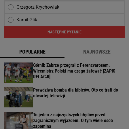
tam zimowe igrzyska
Małysz zdradził, co w innych krajach sądzą o
Polsce. "My nie doceniamy"
Miała być gwiazdą, a musi kończyć karierę.
Przeżyła dwa zawały
1/12
Bordeaux, Reims, Sevilla - w tych klubach grał...