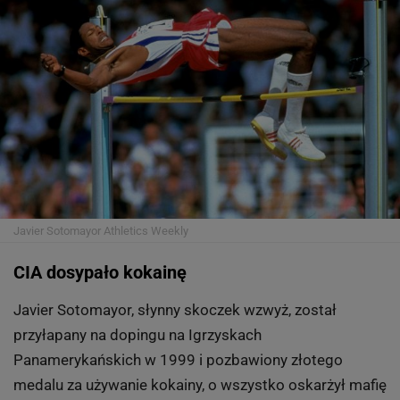
Richard Gasquet
FRANK FRANKLIN II/AP
Pocałunek po kokainie
Tenisista Richard Gasquet podczas turnieju na
Florydzie został przyłapany ze śladami kokainy w
pobranych od niego próbkach. Wytłumaczył się
pocałunkiem w nocnym klubie z dziewczyną, która