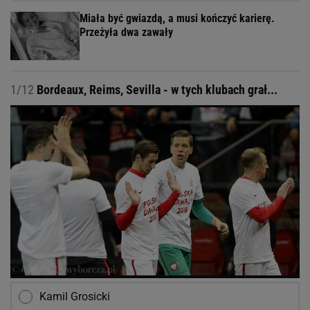
POLECAMY
WIĘCEJ TEMATÓW
Gdzie oglądać Iga Świątek - Viktorija Golubic? O
której mecz w Toronto?
Małysz zaskoczony zachowaniem Tajnera. "Ja
się sam temu dziwię"
Legendarny himalaista zginął na Broad Peak. Są
najnowsze wieści
Koszmar słynnej areny. Niedawno odbywały się