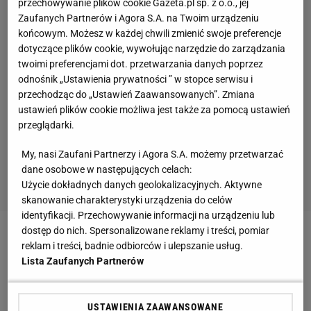
przechowywanie plików cookie Gazeta.pl sp. z o.o., jej
Zaufanych Partnerów i Agora S.A. na Twoim urządzeniu
końcowym. Możesz w każdej chwili zmienić swoje preferencje
dotyczące plików cookie, wywołując narzędzie do zarządzania
twoimi preferencjami dot. przetwarzania danych poprzez
odnośnik „Ustawienia prywatności ” w stopce serwisu i
przechodząc do „Ustawień Zaawansowanych”. Zmiana
ustawień plików cookie możliwa jest także za pomocą ustawień
przeglądarki.
My, nasi Zaufani Partnerzy i Agora S.A. możemy przetwarzać
dane osobowe w następujących celach:
Użycie dokładnych danych geolokalizacyjnych. Aktywne
skanowanie charakterystyki urządzenia do celów
identyfikacji. Przechowywanie informacji na urządzeniu lub
2 z 11
dostęp do nich. Spersonalizowane reklamy i treści, pomiar
reklam i treści, badnie odbiorców i ulepszanie usług.
Kolarz wchłonął brata bliźniaka
Lista Zaufanych Partnerów
W 2005 roku u kolarza Tylera Hamiltona znaleziono
USTAWIENIA ZAAWANSOWANE