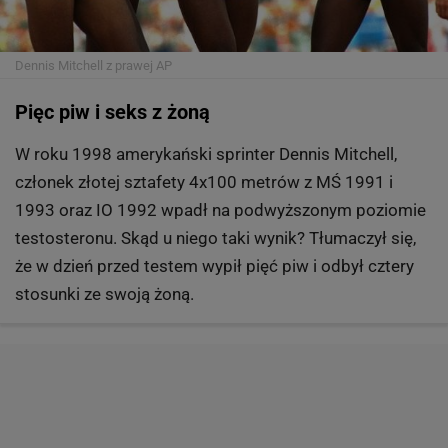
Dennis Mitchell z prawej
AP
Pięc piw i seks z żoną
W roku 1998 amerykański sprinter Dennis Mitchell,
członek złotej sztafety 4x100 metrów z MŚ 1991 i
1993 oraz IO 1992 wpadł na podwyższonym poziomie
testosteronu. Skąd u niego taki wynik? Tłumaczył się,
że w dzień przed testem wypił pięć piw i odbył cztery
stosunki ze swoją żoną.