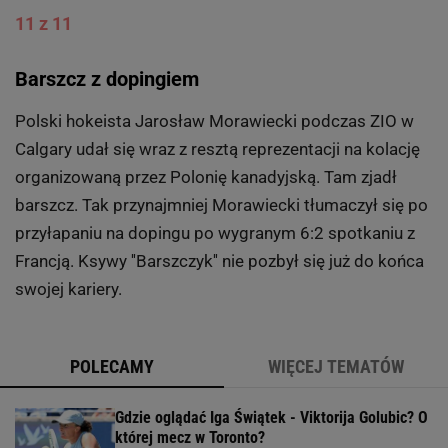
10 z 11
Trafione piorunem na treningu
Podczas MŚ kobiet w piłce nożnej w 2011 roku pięć
północnokoreańskich piłkarek zostało złapanych na
dopingu. Trener nie zaprzeczał, przyznając się do