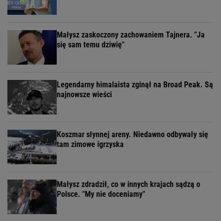
podawania swoim zawodniczkom specyfików ze
składem opartym o gruczoły piżmowca. Uparcie
twierdził jednak, że była to siła wyższa, musiał bowiem
jakoś pomóc piłkarkom, które zostały trafione
piorunem podczas treningu.
11 z 11
Barszcz z dopingiem
Polski hokeista Jarosław Morawiecki podczas ZIO w
Calgary udał się wraz z resztą reprezentacji na kolację
organizowaną przez Polonię kanadyjską. Tam zjadł
barszcz. Tak przynajmniej Morawiecki tłumaczył się po
przyłapaniu na dopingu po wygranym 6:2 spotkaniu z
Francją. Ksywy ''Barszczyk'' nie pozbył się już do końca
swojej kariery.