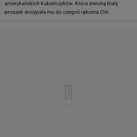
dosłownie chwilę wcześniej zażyła narkotyk.
Pozwolono mu grać dalej.
9 z 11
Javier Sotomayor
Athletics Weekly