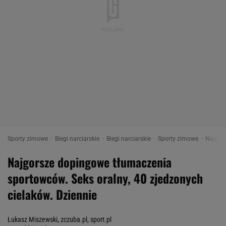
Sporty zimowe
Biegi narciarskie
Biegi narciarskie
Sporty zimowe
Najgors
Najgorsze dopingowe tłumaczenia
sportowców. Seks oralny, 40 zjedzonych
cielaków. Dziennie
Łukasz Miszewski, zczuba.pl, sport.pl