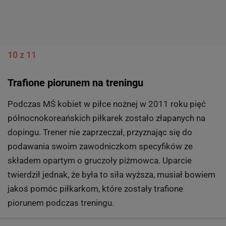
CIA dosypało kokainę
Javier Sotomayor, słynny skoczek wzwyż, został
przyłapany na dopingu na Igrzyskach
Panamerykańskich w 1999 i pozbawiony złotego
medalu za używanie kokainy, o wszystko oskarżył mafię
amerykańskich Kubańczyków. Która zresztą biały
proszek dosypała mu do czegoś rękoma CIA.