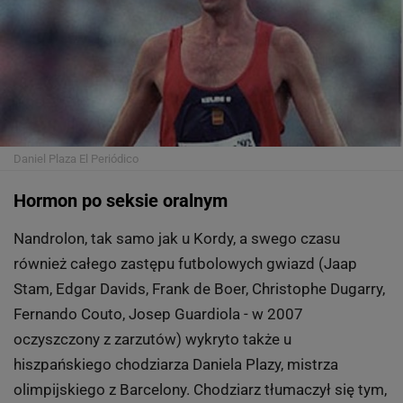
to wszystko przez maść, którą wtarł sobie w penisa. A
wszystko to podczas nocnych igraszek ze swoją
narzeczoną Belen Rodriguez.
5 z 11