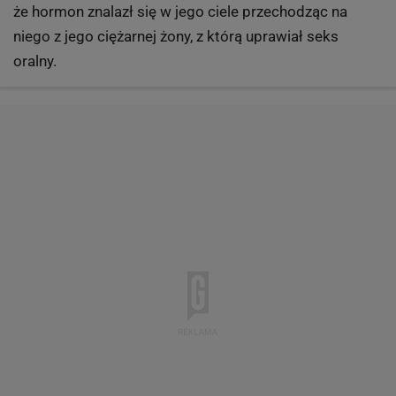
Daniel Plaza
El Periódico
Hormon po seksie oralnym
Nandrolon, tak samo jak u Kordy, a swego czasu
również całego zastępu futbolowych gwiazd (Jaap
Stam, Edgar Davids, Frank de Boer, Christophe Dugarry,
Fernando Couto, Josep Guardiola - w 2007
oczyszczony z zarzutów) wykryto także u
hiszpańskiego chodziarza Daniela Plazy, mistrza
olimpijskiego z Barcelony. Chodziarz tłumaczył się tym,
że hormon znalazł się w jego ciele
przechodząc na
niego z jego ciężarnej żony, z którą uprawiał seks
oralny.