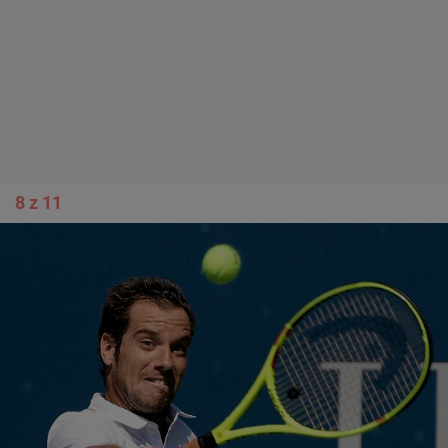
Adri van der Poel
Nos.nl
Ciasto z gołębi
Kolarz Adri van der Poel wpadł w roku 1983
naszprycowany strychniną, która owszem, jest trucizną,
ale w małych dawkach może być również stosowana
jako stymulant. Winą obarczył swojego wuja,
hodującego gołębie w celach wyścigowych i
podającego im ten środek, a także
ciasto
z wujowych
ptaków, które zjadł u niego przed kontrolą
antydopingową.