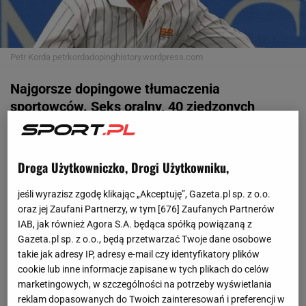
Petr Korda
petrkordadopinghistory.wordpress.com
Najgorsze dopingowe tłumaczenia
sportowców. Seks oralny, 40 zjedzonych
cielaków. Dziennie - 40 zjedzonych cielaków.
Codziennie
Droga Użytkowniczko, Drogi Użytkowniku,
Najgorsze dopingowe tłumaczenia sportowców. Seks
oralny, 40 zjedzonych cielaków. Dziennie
jeśli wyrazisz zgodę klikając „Akceptuję”, Gazeta.pl sp. z o.o.
oraz jej Zaufani Partnerzy, w tym [
676
] Zaufanych Partnerów
IAB, jak również Agora S.A. będąca spółką powiązaną z
Wpadki dopingowe w sporcie zdarzają się ciągle. I
Gazeta.pl sp. z o.o., będą przetwarzać Twoje dane osobowe
ciągle zdarzają się tłumaczenia sportowców. Oto
takie jak adresy IP, adresy e-mail czy identyfikatory plików
najgłupsze, najabsurdalniejsze i najgorsze tłumaczenia:
cookie lub inne informacje zapisane w tych plikach do celów
marketingowych, w szczególności na potrzeby wyświetlania
reklam dopasowanych do Twoich zainteresowań i preferencji w