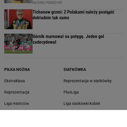
Kamil Grosicki
Grzegorz Krychowiak
Kamil Glik
NASTĘPNE PYTANIE
POPULARNE
NAJNOWSZE
Górnik Zabrze przegrał z Ferencvarosem.
Wicemistrz Polski ma czego żałować [ZAPIS
RELACJI]