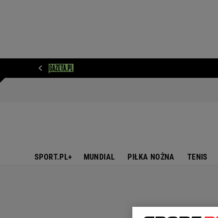
WIADOMOŚCI
NEXT
SPORT
PLOTEK
D
SPORT.PL+
MUNDIAL
PIŁKA NOŻNA
TENIS