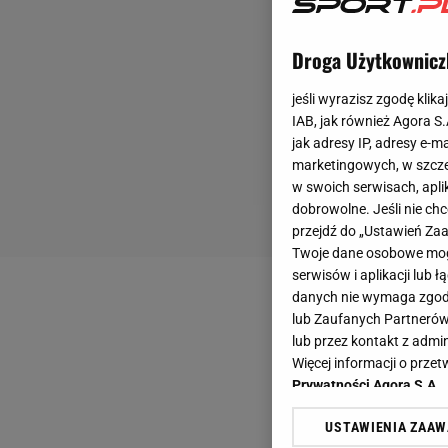
Droga Użytkownicz
jeśli wyrazisz zgodę klika
IAB, jak również Agora S
jak adresy IP, adresy e-m
marketingowych, w szcze
w swoich serwisach, aplik
dobrowolne. Jeśli nie ch
przejdź do „Ustawień Z
Twoje dane osobowe mogą
serwisów i aplikacji lub
danych nie wymaga zgody 
lub Zaufanych Partnerów
lub przez kontakt z admi
Więcej informacji o prz
Prywatności Agora S.A.
USTAWIENIA ZAA
Klikając „Akceptuję” wyra