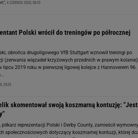
4 CZERWCA 2020, 08:10
rt",
entant Polski wrócił do treningów po półrocznej
ki, obrońca drugoligowego VfB Stuttgart wznowił treningi po
uzji (zerwania więzadeł krzyżowych przednich w prawym kolanie)
w lipcu 2019 roku w pierwszej ligowej kolejce z Hannoverem 96.
...
0, 20:25
ielik skomentował swoją koszmarną kontuzję: "Jes
y"
k, piłkarz reprezentacji Polski i Derby County, zamieścił wymown
h społecznościowych dotyczący koszmarnej kontuzji, której do