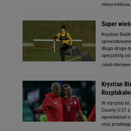
Aleksy Kiełbasa
Super wieśc
Krystian Bieli
spowodowanej 
długa droga do
specjalistą od
Jakub Mieżejew
Krystian Bi
Rozpłakałe
W styczniu br.
County U-21 z
opowiedział o
oraz przebiegu