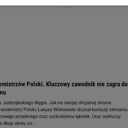
gora S.A. na Twoim urządzeniu końcowym. Możesz w każdej chwili zmien
 wywołując narzędzie do zarządzania twoimi preferencjami dot. przetw
ywatności ” w stopce serwisu i przechodząc do „Ustawień Zaawansowan
st także za pomocą ustawień przeglądarki.
rzy i Agora S.A. możemy przetwarzać dane osobowe w następujących cel
 geolokalizacyjnych. Aktywne skanowanie charakterystyki urządzenia do
 na urządzeniu lub dostęp do nich. Spersonalizowane reklamy i treści, p
zanie usług.
Lista Zaufanych Partnerów
emistrzów Polski. Kluczowy zawodnik nie zagra do
onu
Jastrzębskiego Węgla. Jak na swojej oficjalnej stronie
wicemistrz Polski, Łukasz Wiśniewski doznał kontuzji zerwania
żowego przedniego oraz uszkodzenia łękotek. Uraz wykluczy
długi okres, co...