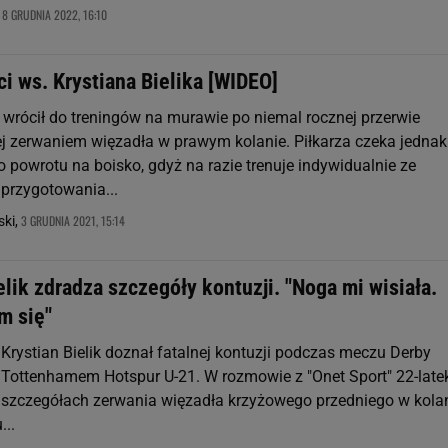
8 GRUDNIA 2022, 16:10
,
i ws. Krystiana Bielika [WIDEO]
k wrócił do treningów na murawie po niemal rocznej przerwie
zerwaniem więzadła w prawym kolanie. Piłkarza czeka jednak
 powrotu na boisko, gdyż na razie trenuje indywidualnie ze
 przygotowania...
3 GRUDNIA 2021, 15:14
ski,
elik zdradza szczegóły kontuzji. "Noga mi wisiała.
m się"
 Krystian Bielik doznał fatalnej kontuzji podczas meczu Derby
 Tottenhamem Hotspur U-21. W rozmowie z "Onet Sport" 22-late
 szczegółach zerwania więzadła krzyżowego przedniego w kola
...