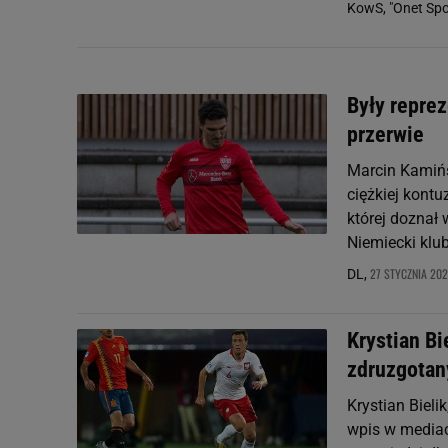
KowS, "Onet Spo
Były reprez
przerwie
Marcin Kamińs
ciężkiej kont
której doznał 
Niemiecki klub
27 STYCZNIA 202
DL,
Krystian B
zdruzgotan
Krystian Bieli
wpis w mediac