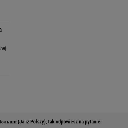
a
nej
ольши (Ja iz Polszy), tak odpowiesz na pytanie: