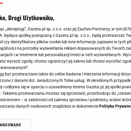
ko, Drogi Użytkowniku,
jąc „Akceptuję”, Gazeta.pl sp. z o.o. oraz jej Zaufani Partnerzy, w tym [
67
.A. będąca spółką powiązaną z Gazeta.pl sp. z o.o., będą przetwarzać T
ail czy identyfikatory plików cookie lub inne informacje zapisane w tych p
gólności na potrzeby wyświetlania reklam dopasowanych do Twoich zain
acjach i w Internecie lub personalizacji treści w nich wyświetlanych. Wyr
cesz wyrazić zgody, chcesz ograniczyć jej zakres lub chcesz wycofać zgo
aawansowanych”.
 być przetwarzane także do celów badania i mierzenia informacji dot
 łączone z danymi dot. świadczonych Tobie usług. W określonych przypad
i odbywa się w oparciu o uzasadniony interes Gazeta.pl, jej spółki powi
. Takiemu przetwarzaniu możesz się sprzeciwić, przechodząc do „Ust
nistratorem – w zależności od zakresu sprzeciwu i podmiotu, wobec które
etwarzaniu danych osobowych znajdziesz w dokumencie
Polityka Prywatn
WANSOWANE
żasz też zgodę na zainstalowanie i przechowywanie plików cookie Gazeta.p