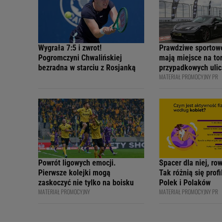
Wygrała 7:5 i zwrot!
Prawdziwe sportow
Pogromczyni Chwalińskiej
mają miejsce na tor
bezradna w starciu z Rosjanką
przypadkowych ulic
MATERIAŁ PROMOCYJNY PR
bezpiecznie - apelu
profesjonalni kiero
internetowi twórcy
Academy
Powrót ligowych emocji.
Spacer dla niej, ro
Pierwsze kolejki mogą
Tak różnią się prof
zaskoczyć nie tylko na boisku
Polek i Polaków
MATERIAŁ PROMOCYJNY
MATERIAŁ PROMOCYJNY PR