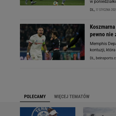
w poniedziałk
17 STYCZNIA 202
DL,
Koszmarna 
pewno nie 
Memphis Depay
kontuzji, któr
DL, beinsports.
POLECAMY
WIĘCEJ TEMATÓW