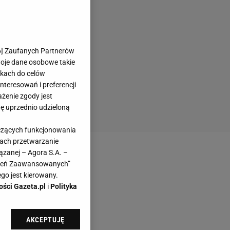
6
] Zaufanych Partnerów
woje dane osobowe takie
likach do celów
teresowań i preferencji
ażenie zgody jest
dę uprzednio udzieloną
yczących funkcjonowania
kach przetwarzanie
ązanej – Agora S.A. –
awień Zaawansowanych”
go jest kierowany.
ości Gazeta.pl
i
Polityka
AKCEPTUJĘ
l sp. z o.o., jej