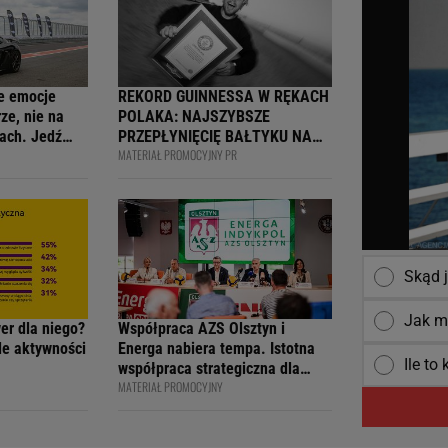
e emocje
REKORD GUINNESSA W RĘKACH
ze, nie na
POLAKA: NAJSZYBSZE
ach. Jedź
PRZEPŁYNIĘCIĘ BAŁTYKU NA
MATERIAŁ PROMOCYJNY PR
ją
DESCE WINDSURFINGOWEJ -
wcy i
OFICJALNIE WPISANY DO
 na 4F Racing
KSIĘGI
Skąd 
Jak m
wer dla niego?
Współpraca AZS Olsztyn i
ile aktywności
Energa nabiera tempa. Istotna
Ile to
współpraca strategiczna dla
MATERIAŁ PROMOCYJNY
siatkarskiego klubu i marki