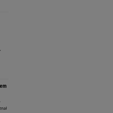
,
tem
y
znał