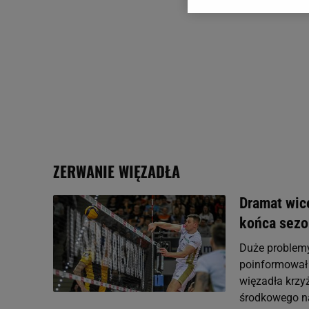
Zaufanych Partnerów i A
dotyczące plików cookie,
odnośnik „Ustawienia pr
plików cookie możliwa je
My, nasi Zaufani Partne
Użycie dokładnych danych
Przechowywanie informacji
badnie odbiorców i uleps
ZERWANIE WIĘZADŁA
Dramat wic
końca sez
Duże problemy 
poinformował 
więzadła krzy
środkowego na 