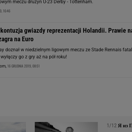
owym meczu drużyn U-23 Derby - Tottenham.
0, 16:46
kontuzja gwiazdy reprezentacji Holandii. Prawie n
zagra na Euro
 doznał w niedzielnym ligowym meczu ze Stade Rennais fatal
a wyłączy go z gry aż na pół roku!
16 GRUDNIA 2019, 08:51
com,
1/12
Я из П