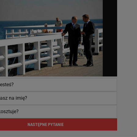
jesteś?
asz na imię?
 kosztuje?
NASTĘPNE PYTANIE