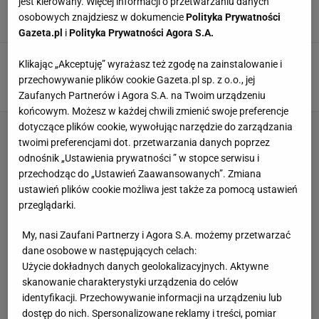
jest kierowany. Więcej informacji o przetwarzaniu danych
Nishimury
osobowych znajdziesz w dokumencie
Polityka Prywatności
13 CZERWCA 2014, 10:25
PM News, Łukasz Godlewski,
Gazeta.pl
i
Polityka Prywatności Agora S.A.
Mundial 2014. Jak sędzia Yuichi Nishimura
Klikając „Akceptuję” wyrażasz też zgodę na zainstalowanie i
poskromił Tomasza Hajtę z Górnika Zabrze
przechowywanie plików cookie Gazeta.pl sp. z o.o., jej
13 CZERWCA 2014, 09:53
Maciej Blaut,
Zaufanych Partnerów i Agora S.A. na Twoim urządzeniu
końcowym. Możesz w każdej chwili zmienić swoje preferencje
dotyczące plików cookie, wywołując narzędzie do zarządzania
twoimi preferencjami dot. przetwarzania danych poprzez
odnośnik „Ustawienia prywatności ” w stopce serwisu i
przechodząc do „Ustawień Zaawansowanych”. Zmiana
ustawień plików cookie możliwa jest także za pomocą ustawień
przeglądarki.
My, nasi Zaufani Partnerzy i Agora S.A. możemy przetwarzać
dane osobowe w następujących celach:
Użycie dokładnych danych geolokalizacyjnych. Aktywne
skanowanie charakterystyki urządzenia do celów
identyfikacji. Przechowywanie informacji na urządzeniu lub
dostęp do nich. Spersonalizowane reklamy i treści, pomiar