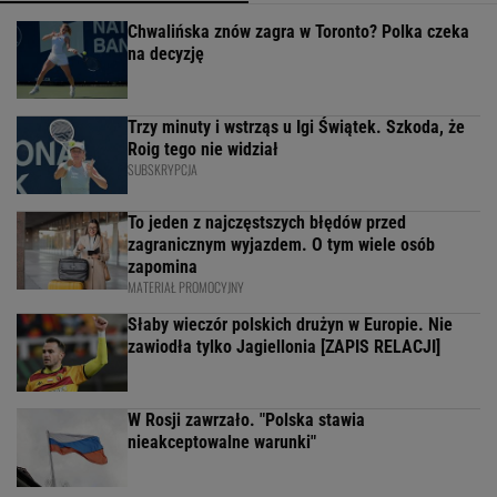
Chwalińska znów zagra w Toronto? Polka czeka
na decyzję
Trzy minuty i wstrząs u Igi Świątek. Szkoda, że
Roig tego nie widział
SUBSKRYPCJA
To jeden z najczęstszych błędów przed
zagranicznym wyjazdem. O tym wiele osób
zapomina
MATERIAŁ PROMOCYJNY
Słaby wieczór polskich drużyn w Europie. Nie
zawiodła tylko Jagiellonia [ZAPIS RELACJI]
W Rosji zawrzało. "Polska stawia
nieakceptowalne warunki"