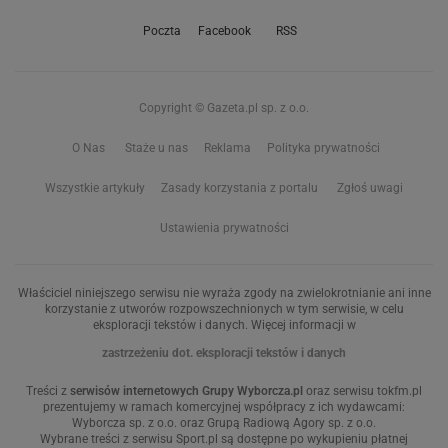
Poczta
Facebook
RSS
Copyright © Gazeta.pl sp. z o.o.
O Nas
Staże u nas
Reklama
Polityka prywatności
Wszystkie artykuły
Zasady korzystania z portalu
Zgłoś uwagi
Ustawienia prywatności
Właściciel niniejszego serwisu nie wyraża zgody na zwielokrotnianie ani inne
korzystanie z utworów rozpowszechnionych w tym serwisie, w celu
eksploracji tekstów i danych. Więcej informacji w
zastrzeżeniu dot. eksploracji tekstów i danych
Treści z
serwisów internetowych Grupy Wyborcza.pl
oraz serwisu tokfm.pl
prezentujemy w ramach komercyjnej współpracy z ich wydawcami:
Wyborcza sp. z o.o. oraz Grupą Radiową Agory sp. z o.o.
Wybrane treści z serwisu Sport.pl są dostępne po wykupieniu płatnej