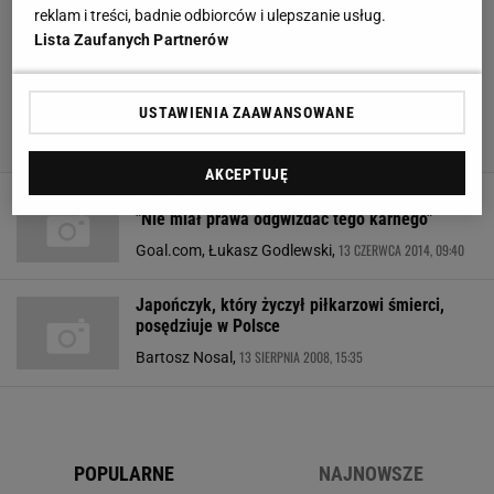
reklam i treści, badnie odbiorców i ulepszanie usług.
Lista Zaufanych Partnerów
USTAWIENIA ZAAWANSOWANE
AKCEPTUJĘ
Mundial 2014. Były sędzia po meczu otwarcia:
"Nie miał prawa odgwizdać tego karnego"
13 CZERWCA 2014, 09:40
Goal.com, Łukasz Godlewski,
Japończyk, który życzył piłkarzowi śmierci,
posędziuje w Polsce
13 SIERPNIA 2008, 15:35
Bartosz Nosal,
POPULARNE
NAJNOWSZE