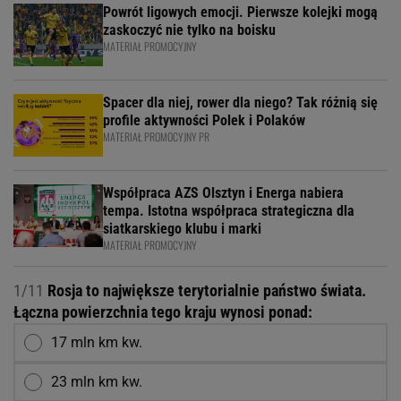
Powrót ligowych emocji. Pierwsze kolejki mogą
zaskoczyć nie tylko na boisku
MATERIAŁ PROMOCYJNY
Spacer dla niej, rower dla niego? Tak różnią się
profile aktywności Polek i Polaków
MATERIAŁ PROMOCYJNY PR
Współpraca AZS Olsztyn i Energa nabiera
tempa. Istotna współpraca strategiczna dla
siatkarskiego klubu i marki
MATERIAŁ PROMOCYJNY
1/11
Rosja to największe terytorialnie państwo świata.
Łączna powierzchnia tego kraju wynosi ponad:
17 mln km kw.
23 mln km kw.