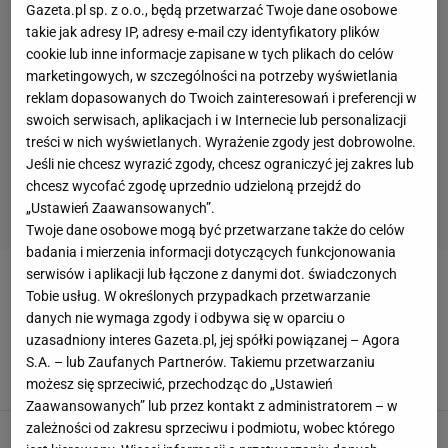
Gazeta.pl sp. z o.o., będą przetwarzać Twoje dane osobowe
takie jak adresy IP, adresy e-mail czy identyfikatory plików
cookie lub inne informacje zapisane w tych plikach do celów
marketingowych, w szczególności na potrzeby wyświetlania
reklam dopasowanych do Twoich zainteresowań i preferencji w
swoich serwisach, aplikacjach i w Internecie lub personalizacji
treści w nich wyświetlanych. Wyrażenie zgody jest dobrowolne.
Jeśli nie chcesz wyrazić zgody, chcesz ograniczyć jej zakres lub
chcesz wycofać zgodę uprzednio udzieloną przejdź do
„Ustawień Zaawansowanych”.
Twoje dane osobowe mogą być przetwarzane także do celów
badania i mierzenia informacji dotyczących funkcjonowania
serwisów i aplikacji lub łączone z danymi dot. świadczonych
YUICHI NISHIMURA
Tobie usług. W określonych przypadkach przetwarzanie
danych nie wymaga zgody i odbywa się w oparciu o
Mundial 2014. Sędzia Wójcik: Nishimura
uzasadniony interes Gazeta.pl, jej spółki powiązanej – Agora
zasłużył na krytykę, FIFA na jeszcze większą
S.A. – lub Zaufanych Partnerów. Takiemu przetwarzaniu
13 CZERWCA 2014, 17:07
Łukasz Jachimiak,
możesz się sprzeciwić, przechodząc do „Ustawień
Zaawansowanych” lub przez kontakt z administratorem – w
zależności od zakresu sprzeciwu i podmiotu, wobec którego
Mundial 2014. Długa lista błędów sędziego