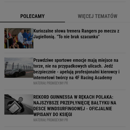
POLECAMY
WIĘCEJ TEMATÓW
Kuriozalne słowa trenera Rangers po meczu z
Jagiellonią. "To nie brak szacunku"
Prawdziwe sportowe emocje mają miejsce na
torze, nie na przypadkowych ulicach. Jedź
bezpiecznie - apelują profesjonalni kierowcy i
internetowi twórcy na 4F Racing Academy
MATERIAŁ PROMOCYJNY PR
REKORD GUINNESSA W RĘKACH POLAKA:
NAJSZYBSZE PRZEPŁYNIĘCIĘ BAŁTYKU NA
DESCE WINDSURFINGOWEJ - OFICJALNIE
WPISANY DO KSIĘGI
MATERIAŁ PROMOCYJNY PR