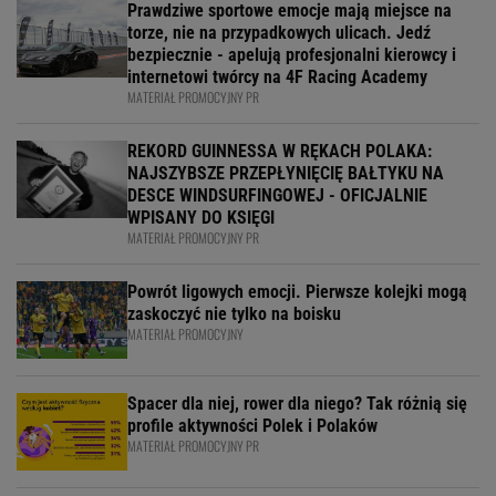
Prawdziwe sportowe emocje mają miejsce na
torze, nie na przypadkowych ulicach. Jedź
bezpiecznie - apelują profesjonalni kierowcy i
internetowi twórcy na 4F Racing Academy
MATERIAŁ PROMOCYJNY PR
REKORD GUINNESSA W RĘKACH POLAKA:
NAJSZYBSZE PRZEPŁYNIĘCIĘ BAŁTYKU NA
DESCE WINDSURFINGOWEJ - OFICJALNIE
WPISANY DO KSIĘGI
MATERIAŁ PROMOCYJNY PR
Powrót ligowych emocji. Pierwsze kolejki mogą
zaskoczyć nie tylko na boisku
MATERIAŁ PROMOCYJNY
Spacer dla niej, rower dla niego? Tak różnią się
profile aktywności Polek i Polaków
MATERIAŁ PROMOCYJNY PR