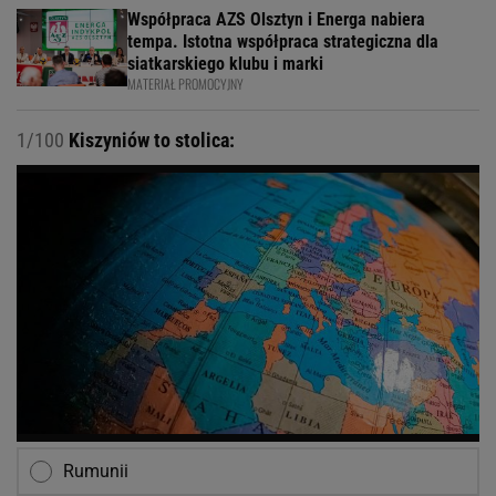
Współpraca AZS Olsztyn i Energa nabiera
tempa. Istotna współpraca strategiczna dla
siatkarskiego klubu i marki
MATERIAŁ PROMOCYJNY
1/100
Kiszyniów to stolica:
Rumunii