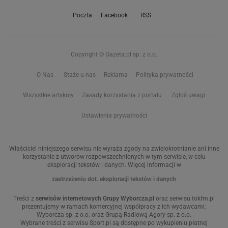
Poczta
Facebook
RSS
Copyright © Gazeta.pl sp. z o.o.
O Nas
Staże u nas
Reklama
Polityka prywatności
Wszystkie artykuły
Zasady korzystania z portalu
Zgłoś uwagi
Ustawienia prywatności
Właściciel niniejszego serwisu nie wyraża zgody na zwielokrotnianie ani inne
korzystanie z utworów rozpowszechnionych w tym serwisie, w celu
eksploracji tekstów i danych. Więcej informacji w
zastrzeżeniu dot. eksploracji tekstów i danych
Treści z
serwisów internetowych Grupy Wyborcza.pl
oraz serwisu tokfm.pl
prezentujemy w ramach komercyjnej współpracy z ich wydawcami:
Wyborcza sp. z o.o. oraz Grupą Radiową Agory sp. z o.o.
Wybrane treści z serwisu Sport.pl są dostępne po wykupieniu płatnej