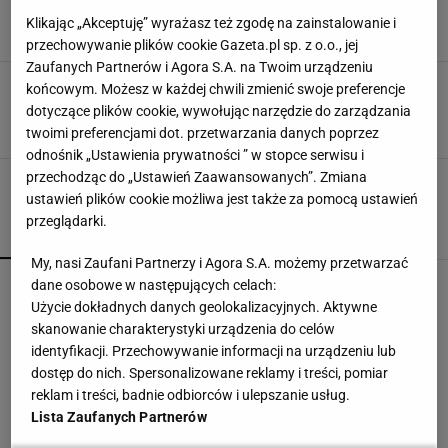
przeciwko sobie trzy mecze w dwa dni
Klikając „Akceptuję” wyrażasz też zgodę na zainstalowanie i
9 STYCZNIA 2012, 16:07
tka ,
przechowywanie plików cookie Gazeta.pl sp. z o.o., jej
Zaufanych Partnerów i Agora S.A. na Twoim urządzeniu
WTA Sydney Serena Williams przegrała z
końcowym. Możesz w każdej chwili zmienić swoje preferencje
Dementiewą i bolącym kolanem
dotyczące plików cookie, wywołując narzędzie do zarządzania
15 STYCZNIA 2010, 12:26
tka,
twoimi preferencjami dot. przetwarzania danych poprzez
odnośnik „Ustawienia prywatności ” w stopce serwisu i
przechodząc do „Ustawień Zaawansowanych”. Zmiana
ustawień plików cookie możliwa jest także za pomocą ustawień
przeglądarki.
POPULARNE
NAJNOWSZE
My, nasi Zaufani Partnerzy i Agora S.A. możemy przetwarzać
Trzy minuty i wstrząs u Igi Świątek. Szkoda, że
dane osobowe w następujących celach:
Roig tego nie widział
Użycie dokładnych danych geolokalizacyjnych. Aktywne
SUBSKRYPCJA
skanowanie charakterystyki urządzenia do celów
identyfikacji. Przechowywanie informacji na urządzeniu lub
Pucharowa wygrana Chicago. 64 minuty
dostęp do nich. Spersonalizowane reklamy i treści, pomiar
Lewandowskiego
reklam i treści, badnie odbiorców i ulepszanie usług.
Lista Zaufanych Partnerów