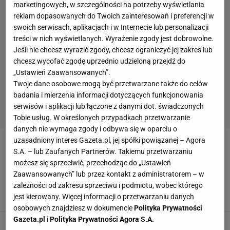
marketingowych, w szczególności na potrzeby wyświetlania
reklam dopasowanych do Twoich zainteresowań i preferencji w
swoich serwisach, aplikacjach i w Internecie lub personalizacji
treści w nich wyświetlanych. Wyrażenie zgody jest dobrowolne.
Jeśli nie chcesz wyrazić zgody, chcesz ograniczyć jej zakres lub
chcesz wycofać zgodę uprzednio udzieloną przejdź do
„Ustawień Zaawansowanych”.
Twoje dane osobowe mogą być przetwarzane także do celów
badania i mierzenia informacji dotyczących funkcjonowania
serwisów i aplikacji lub łączone z danymi dot. świadczonych
Tobie usług. W określonych przypadkach przetwarzanie
danych nie wymaga zgody i odbywa się w oparciu o
uzasadniony interes Gazeta.pl, jej spółki powiązanej – Agora
WTA SYDNEY
S.A. – lub Zaufanych Partnerów. Takiemu przetwarzaniu
możesz się sprzeciwić, przechodząc do „Ustawień
WTA Sydney. Radwańska - Cibulkova 6:0, 6:0.
Zaawansowanych” lub przez kontakt z administratorem – w
Pierwszy taki finał od 2006 roku
zależności od zakresu sprzeciwu i podmiotu, wobec którego
11 STYCZNIA 2013, 11:21
jest kierowany. Więcej informacji o przetwarzaniu danych
tka,
osobowych znajdziesz w dokumencie
Polityka Prywatności
Gazeta.pl
i
Polityka Prywatności Agora S.A.
WTA Sydney. Dulgheru i Arvidsson zagrały