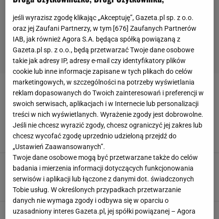
jeśli wyrazisz zgodę klikając „Akceptuję”, Gazeta.pl sp. z o.o.
oraz jej Zaufani Partnerzy, w tym [
676
] Zaufanych Partnerów
IAB, jak również Agora S.A. będąca spółką powiązaną z
Gazeta.pl sp. z o.o., będą przetwarzać Twoje dane osobowe
takie jak adresy IP, adresy e-mail czy identyfikatory plików
cookie lub inne informacje zapisane w tych plikach do celów
marketingowych, w szczególności na potrzeby wyświetlania
WROCŁAWSKIE KONSORCJUM SPORTOWE
reklam dopasowanych do Twoich zainteresowań i preferencji w
swoich serwisach, aplikacjach i w Internecie lub personalizacji
treści w nich wyświetlanych. Wyrażenie zgody jest dobrowolne.
Wielki konflikt o piłkarski Śląsk: Konsorcjum
podało do sądu władze Wrocławia
Jeśli nie chcesz wyrazić zgody, chcesz ograniczyć jej zakres lub
chcesz wycofać zgodę uprzednio udzieloną przejdź do
31 SIERPNIA 2016, 07:00
Artur Brzozowski,
„Ustawień Zaawansowanych”.
Twoje dane osobowe mogą być przetwarzane także do celów
Miasto ograło Konsorcjum i ponownie zostało
badania i mierzenia informacji dotyczących funkcjonowania
właścicielem piłkarskiego Śląska
serwisów i aplikacji lub łączone z danymi dot. świadczonych
5 MAJA 2016, 19:14
Artur Brzozowski,
Tobie usług. W określonych przypadkach przetwarzanie
danych nie wymaga zgody i odbywa się w oparciu o
uzasadniony interes Gazeta.pl, jej spółki powiązanej – Agora
Miasto kontra Wrocławskie Konsorcjum