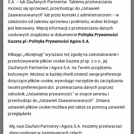
Sportowe: Konflikt właścicieli może zaszkodzić
S.A. – lub Zaufanych Partnerów. Takiemu przetwarzaniu
Śląskowi [OPINIA]
możesz się sprzeciwić, przechodząc do „Ustawień
Zaawansowanych” lub przez kontakt z administratorem – w
21 KWIETNIA 2016, 08:00
Artur Brzozowski ,
zależności od zakresu sprzeciwu i podmiotu, wobec którego
jest kierowany. Więcej informacji o przetwarzaniu danych
osobowych znajdziesz w dokumencie
Polityka Prywatności
Gazeta.pl
i
Polityka Prywatności Agora S.A.
Klikając „Akceptuję” wyrażasz też zgodę na zainstalowanie i
przechowywanie plików cookie Gazeta.pl sp. z o.o., jej
Zaufanych Partnerów i Agora S.A. na Twoim urządzeniu
końcowym. Możesz w każdej chwili zmienić swoje preferencje
dotyczące plików cookie, wywołując narzędzie do zarządzania
twoimi preferencjami dot. przetwarzania danych poprzez
odnośnik „Ustawienia prywatności ” w stopce serwisu i
przechodząc do „Ustawień Zaawansowanych”. Zmiana
ustawień plików cookie możliwa jest także za pomocą ustawień
przeglądarki.
My, nasi Zaufani Partnerzy i Agora S.A. możemy przetwarzać
dane osobowe w następujących celach: