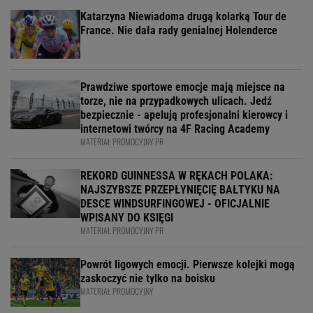
Katarzyna Niewiadoma drugą kolarką Tour de
France. Nie dała rady genialnej Holenderce
Prawdziwe sportowe emocje mają miejsce na
torze, nie na przypadkowych ulicach. Jedź
bezpiecznie - apelują profesjonalni kierowcy i
internetowi twórcy na 4F Racing Academy
MATERIAŁ PROMOCYJNY PR
REKORD GUINNESSA W RĘKACH POLAKA:
NAJSZYBSZE PRZEPŁYNIĘCIĘ BAŁTYKU NA
DESCE WINDSURFINGOWEJ - OFICJALNIE
WPISANY DO KSIĘGI
MATERIAŁ PROMOCYJNY PR
Powrót ligowych emocji. Pierwsze kolejki mogą
zaskoczyć nie tylko na boisku
MATERIAŁ PROMOCYJNY