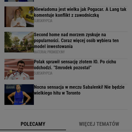
Niewiadoma jest wielka jak Pogacar. A Lang tak
komentuje konflikt z zawodniczką
SUBSKRYPCJA
Second home nad morzem zyskuje na
popularności. Coraz więcej osób wybiera ten
model inwestowania
MATERIAŁ PROMOCYJNY
Polak sprawił sensację złotem IO. Po cichu
odchodzi. "Smrodek pozostał"
SUBSKRYPCJA
Nocna sensacja w meczu Sabalenki! Nie będzie
wielkiego hitu w Toronto
POLECAMY
WIĘCEJ TEMATÓW