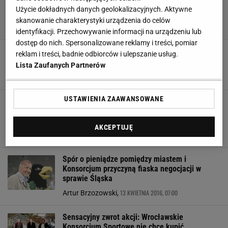
Użycie dokładnych danych geolokalizacyjnych. Aktywne
skanowanie charakterystyki urządzenia do celów
identyfikacji. Przechowywanie informacji na urządzeniu lub
dostęp do nich. Spersonalizowane reklamy i treści, pomiar
Pęka jedność Konsorcjum: Miasto chce zostać
reklam i treści, badnie odbiorców i ulepszanie usług.
większościowym akcjonariuszem Śląska
Lista Zaufanych Partnerów
19 KWIETNIA 2016, 07:00
Artur Brzozowski,
USTAWIENIA ZAAWANSOWANE
Miasto kontra Wrocławskie Konsorcjum
Sportowe: Piłkarski Śląsk areną konfliktu
Artur Brzozowski, Dawid Antecki,
AKCEPTUJĘ
15 KWIETNIA 2016, 18:14
Spór o pieniądze pomiędzy miastem i
Konsorcjum przyczyną fiaska negocjacji w
sprawie Śląska
13 KWIETNIA 2016, 07:00
Artur Brzozowski,
Sensacyjny zwrot akcji: Wrocławskie
Konsorcjum Sportowe nie chce kupić