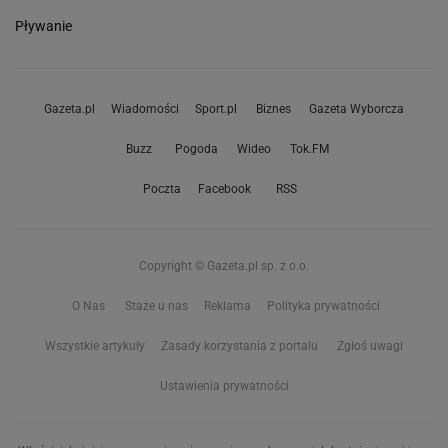
Pływanie
Gazeta.pl
Wiadomości
Sport.pl
Biznes
Gazeta Wyborcza
Buzz
Pogoda
Wideo
Tok.FM
Poczta
Facebook
RSS
Copyright © Gazeta.pl sp. z o.o.
O Nas
Staże u nas
Reklama
Polityka prywatności
Wszystkie artykuły
Zasady korzystania z portalu
Zgłoś uwagi
Ustawienia prywatności