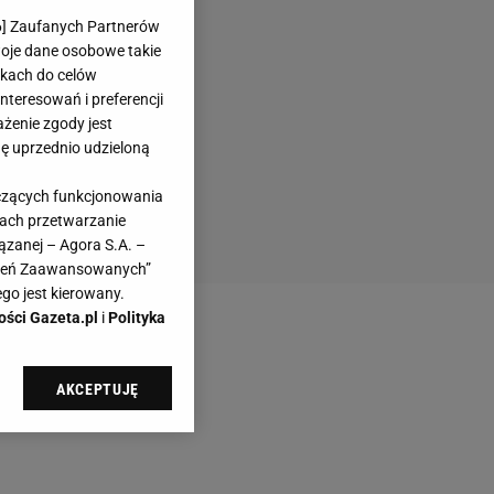
6
] Zaufanych Partnerów
woje dane osobowe takie
likach do celów
teresowań i preferencji
ażenie zgody jest
dę uprzednio udzieloną
yczących funkcjonowania
kach przetwarzanie
ązanej – Agora S.A. –
awień Zaawansowanych”
go jest kierowany.
ości Gazeta.pl
i
Polityka
AKCEPTUJĘ
l sp. z o.o., jej
ić swoje preferencje
arzania danych poprzez
ych”. Zmiana ustawień