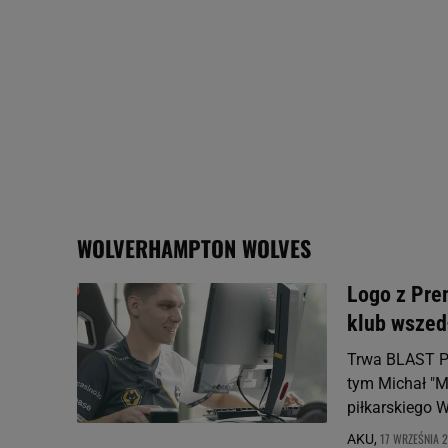
My, nasi Zaufani Partne
Użycie dokładnych danych
Przechowywanie informacji
badnie odbiorców i uleps
WOLVERHAMPTON WOLVES
Logo z Pre
klub wszed
Trwa BLAST Pre
tym Michał "M
piłkarskiego 
17 WRZEŚNIA 2
AKU,