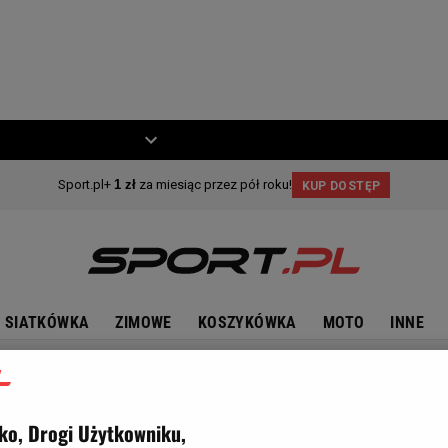
ZIECKO
MOTO
SIATKÓWKA
ZIMOWE
KOSZYKÓWKA
MOTO
INNE
ko, Drogi Użytkowniku,