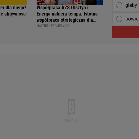
gleby
wer dla niego?
Współpraca AZS Olsztyn i
ile aktywności
Energa nabiera tempa. Istotna
powie
współpraca strategiczna dla
MATERIAŁ PROMOCYJNY
siatkarskiego klubu i marki