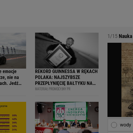
1/15
Nauka 
e emocje
REKORD GUINNESSA W RĘKACH
ze, nie na
POLAKA: NAJSZYBSZE
ach. Jedź
PRZEPŁYNIĘCIĘ BAŁTYKU NA
MATERIAŁ PROMOCYJNY PR
ją
DESCE WINDSURFINGOWEJ -
wcy i
OFICJALNIE WPISANY DO
 na 4F Racing
KSIĘGI
wody