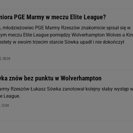
uniora PGE Marmy w meczu Elite League?
, młodzieżowiec PGE Marmy Rzeszów znakomicie spisał się w
wym meczu Elite League pomiędzy Wolverhampton Wolves a Kin
estety w swoim trzecim starcie Sówka upadł i nie dokończył
, 09:34
ka znów bez punktu w Wolverhampton
army Rzeszów Łukasz Sówka zanotował kolejny słaby występ 
ite League.
, 12:04