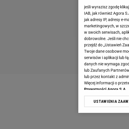
jeśli wyrazisz zgodę klika
IAB, jak również Agora S
jak adresy IP, adresy e-m
marketingowych, w szcze
w swoich serwisach, aplik
dobrowolne. Jeśli nie ch
przejdź do „Ustawień Z
Twoje dane osobowe mogą
serwisów i aplikacji lub
danych nie wymaga zgody 
lub Zaufanych Partnerów
lub przez kontakt z admi
Więcej informacji o prz
Prywatności Agora S.A.
USTAWIENIA ZAA
Klikając „Akceptuję” wyra
Zaufanych Partnerów i A
dotyczące plików cookie,
odnośnik „Ustawienia pr
plików cookie możliwa je