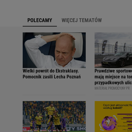
POLECAMY
WIĘCEJ TEMATÓW
Wielki powrót do Ekstraklasy.
Prawdziwe sportow
Pomocnik zasili Lecha Poznań
mają miejsce na tor
przypadkowych ulic
MATERIAŁ PROMOCYJNY PR
bezpiecznie - apelu
profesjonalni kiero
internetowi twórcy
Academy