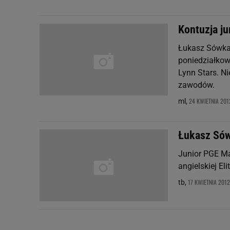
Kontuzja j
Łukasz Sówka
poniedziałko
Lynn Stars. Ni
zawodów.
24 KWIETNIA 2012
ml,
Łukasz Sów
Junior PGE M
angielskiej El
17 KWIETNIA 2012
tb,