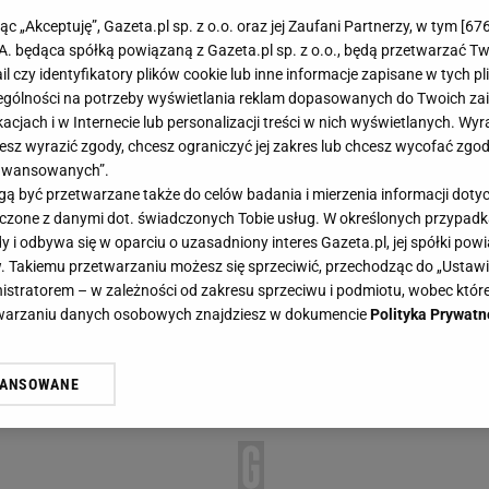
jąc „Akceptuję”, Gazeta.pl sp. z o.o. oraz jej Zaufani Partnerzy, w tym [
67
.A. będąca spółką powiązaną z Gazeta.pl sp. z o.o., będą przetwarzać T
ail czy identyfikatory plików cookie lub inne informacje zapisane w tych p
gólności na potrzeby wyświetlania reklam dopasowanych do Twoich zain
acjach i w Internecie lub personalizacji treści w nich wyświetlanych. Wyr
cesz wyrazić zgody, chcesz ograniczyć jej zakres lub chcesz wycofać zgo
aawansowanych”.
 być przetwarzane także do celów badania i mierzenia informacji dot
 łączone z danymi dot. świadczonych Tobie usług. W określonych przypad
i odbywa się w oparciu o uzasadniony interes Gazeta.pl, jej spółki powi
. Takiemu przetwarzaniu możesz się sprzeciwić, przechodząc do „Ust
nistratorem – w zależności od zakresu sprzeciwu i podmiotu, wobec które
etwarzaniu danych osobowych znajdziesz w dokumencie
Polityka Prywatn
WANSOWANE
żasz też zgodę na zainstalowanie i przechowywanie plików cookie Gazeta.p
gora S.A. na Twoim urządzeniu końcowym. Możesz w każdej chwili zmien
 wywołując narzędzie do zarządzania twoimi preferencjami dot. przetw
ywatności ” w stopce serwisu i przechodząc do „Ustawień Zaawansowan
st także za pomocą ustawień przeglądarki.