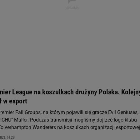
rzy i Agora S.A. możemy przetwarzać dane osobowe w następujących cel
 geolokalizacyjnych. Aktywne skanowanie charakterystyki urządzenia do
 na urządzeniu lub dostęp do nich. Spersonalizowane reklamy i treści, p
zanie usług.
Lista Zaufanych Partnerów
mier League na koszulkach drużyny Polaka. Kolejn
ł w esport
mier Fall Groups, na którym pojawili się gracze Evil Geniuses,
ICHU" Muller. Podczas transmisji mogliśmy dojrzeć logo klubu
Wolverhampton Wanderers na koszulkach organizacji esportowej
021, 14:28