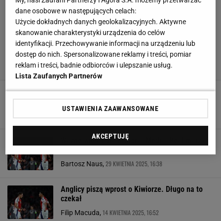
dane osobowe w następujących celach:
Użycie dokładnych danych geolokalizacyjnych. Aktywne
skanowanie charakterystyki urządzenia do celów
identyfikacji. Przechowywanie informacji na urządzeniu lub
dostęp do nich. Spersonalizowane reklamy i treści, pomiar
reklam i treści, badnie odbiorców i ulepszanie usług.
Lista Zaufanych Partnerów
Media: Real Madryt szykuje absolutną
sensację. "Szef"
USTAWIENIA ZAAWANSOWANE
5 MAJA 2025, 19:00
Bartosz Naus,
AKCEPTUJĘ
Ważne wieści dla Kiwiora. Media: Real marzy o
obrońcy Arsenalu
29 KWIETNIA 2025, 16:38
Bartosz Naus,
Anglicy piszą wprost o Kiwiorze. Długo na to
czekał
14 KWIETNIA 2025, 16:52
Filip Macuda,