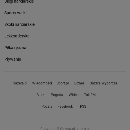
Biegi narciarskie
Sporty walki
Skoki narciarskie
Lekkoatletyka
Piłka ręczna
Pływanie
Gazeta.pl
Wiadomości
Sport.pl
Biznes
Gazeta Wyborcza
Buzz
Pogoda
Wideo
Tok.FM
Poczta
Facebook
RSS
Copyright © Gazeta.pl sp. z o.o.