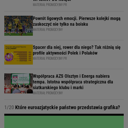
MATERIAŁ PROMOCYJNY PR
Powrót ligowych emocji. Pierwsze kolejki mogą
zaskoczyć nie tylko na boisku
MATERIAŁ PROMOCYJNY
Spacer dla niej, rower dla niego? Tak różnią się
profile aktywności Polek i Polaków
MATERIAŁ PROMOCYJNY PR
Współpraca AZS Olsztyn i Energa nabiera
tempa. Istotna współpraca strategiczna dla
siatkarskiego klubu i marki
MATERIAŁ PROMOCYJNY
1/20
Które euroazjatyckie państwo przedstawia grafika?