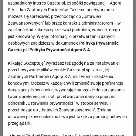
roku już nie zagra
uzasadniony interes Gazeta.pl, jej spółki powiązanej – Agora
S.A. – lub Zaufanych Partnerów. Takiemu przetwarzaniu
16 LIPCA 2026, 11:42
Dominik Stachowiak,
możesz się sprzeciwić, przechodząc do „Ustawień
Zaawansowanych” lub przez kontakt z administratorem – w
Kiwior robi furorę, a tu takie wieści z Arsenalu.
zależności od zakresu sprzeciwu i podmiotu, wobec którego
Żałują odejścia Polaka?
jest kierowany. Więcej informacji o przetwarzaniu danych
29 PAŹDZIERNIKA 2025, 07:18
Hubert Pawlik,
osobowych znajdziesz w dokumencie
Polityka Prywatności
Gazeta.pl
i
Polityka Prywatności Agora S.A.
Klikając „Akceptuję” wyrażasz też zgodę na zainstalowanie i
przechowywanie plików cookie Gazeta.pl sp. z o.o., jej
Zaufanych Partnerów i Agora S.A. na Twoim urządzeniu
końcowym. Możesz w każdej chwili zmienić swoje preferencje
dotyczące plików cookie, wywołując narzędzie do zarządzania
twoimi preferencjami dot. przetwarzania danych poprzez
odnośnik „Ustawienia prywatności ” w stopce serwisu i
przechodząc do „Ustawień Zaawansowanych”. Zmiana
ustawień plików cookie możliwa jest także za pomocą ustawień
przeglądarki.
My, nasi Zaufani Partnerzy i Agora S.A. możemy przetwarzać