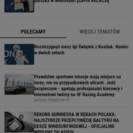
porażka w Montrealu! [ZAPIS RELACJI]
POLECAMY
WIĘCEJ TEMATÓW
Rozstrzygnęli mecz Igi Świątek z Kostiuk. Koniec
w dwóch setach
Prawdziwe sportowe emocje mają miejsce na
torze, nie na przypadkowych ulicach. Jedź
bezpiecznie - apelują profesjonalni kierowcy i
internetowi twórcy na 4F Racing Academy
MATERIAŁ PROMOCYJNY PR
REKORD GUINNESSA W RĘKACH POLAKA:
NAJSZYBSZE PRZEPŁYNIĘCIĘ BAŁTYKU NA
DESCE WINDSURFINGOWEJ - OFICJALNIE
WPISANY DO KSIĘGI