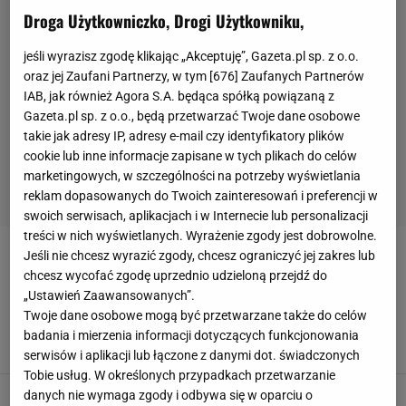
Droga Użytkowniczko, Drogi Użytkowniku,
jeśli wyrazisz zgodę klikając „Akceptuję”, Gazeta.pl sp. z o.o.
oraz jej Zaufani Partnerzy, w tym [
676
] Zaufanych Partnerów
IAB, jak również Agora S.A. będąca spółką powiązaną z
Gazeta.pl sp. z o.o., będą przetwarzać Twoje dane osobowe
takie jak adresy IP, adresy e-mail czy identyfikatory plików
cookie lub inne informacje zapisane w tych plikach do celów
marketingowych, w szczególności na potrzeby wyświetlania
reklam dopasowanych do Twoich zainteresowań i preferencji w
swoich serwisach, aplikacjach i w Internecie lub personalizacji
treści w nich wyświetlanych. Wyrażenie zgody jest dobrowolne.
Jeśli nie chcesz wyrazić zgody, chcesz ograniczyć jej zakres lub
WILLIAM SALIBA
chcesz wycofać zgodę uprzednio udzieloną przejdź do
„Ustawień Zaawansowanych”.
Sensacyjne wieści z mundialu. Gwiazdor grał ze
Twoje dane osobowe mogą być przetwarzane także do celów
złamaniem w kręgosłupie
badania i mierzenia informacji dotyczących funkcjonowania
17 LIPCA 2026, 09:08
Dominik Stachowiak,
serwisów i aplikacji lub łączone z danymi dot. świadczonych
Tobie usług. W określonych przypadkach przetwarzanie
Dramat gwiazdy reprezentacji Francji. W tym
danych nie wymaga zgody i odbywa się w oparciu o