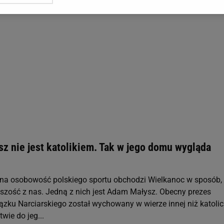
gora S.A. na Twoim urządzeniu końcowym. Możesz w każdej chwili zmien
 wywołując narzędzie do zarządzania twoimi preferencjami dot. przetw
ywatności ” w stopce serwisu i przechodząc do „Ustawień Zaawansowan
st także za pomocą ustawień przeglądarki.
rzy i Agora S.A. możemy przetwarzać dane osobowe w następujących cel
 geolokalizacyjnych. Aktywne skanowanie charakterystyki urządzenia do
 na urządzeniu lub dostęp do nich. Spersonalizowane reklamy i treści, p
zanie usług.
Lista Zaufanych Partnerów
z nie jest katolikiem. Tak w jego domu wygląda
na osobowość polskiego sportu obchodzi Wielkanoc w sposób,
kszość z nas. Jedną z nich jest Adam Małysz. Obecny prezes
ązku Narciarskiego został wychowany w wierze innej niż katolic
wie do jeg...