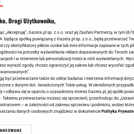
ko, Drogi Użytkowniku,
jąc „Akceptuję”, Gazeta.pl sp. z o.o. oraz jej Zaufani Partnerzy, w tym [
67
.A. będąca spółką powiązaną z Gazeta.pl sp. z o.o., będą przetwarzać T
ail czy identyfikatory plików cookie lub inne informacje zapisane w tych p
gólności na potrzeby wyświetlania reklam dopasowanych do Twoich zain
acjach i w Internecie lub personalizacji treści w nich wyświetlanych. Wyr
cesz wyrazić zgody, chcesz ograniczyć jej zakres lub chcesz wycofać zgo
aawansowanych”.
 być przetwarzane także do celów badania i mierzenia informacji dot
 łączone z danymi dot. świadczonych Tobie usług. W określonych przypad
i odbywa się w oparciu o uzasadniony interes Gazeta.pl, jej spółki powi
. Takiemu przetwarzaniu możesz się sprzeciwić, przechodząc do „Ust
nistratorem – w zależności od zakresu sprzeciwu i podmiotu, wobec które
etwarzaniu danych osobowych znajdziesz w dokumencie
Polityka Prywatn
WANSOWANE
żasz też zgodę na zainstalowanie i przechowywanie plików cookie Gazeta.p