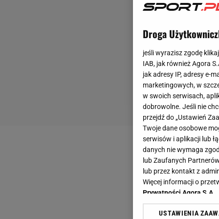
Droga Użytkownicz
jeśli wyrazisz zgodę klika
IAB, jak również Agora S
jak adresy IP, adresy e-m
marketingowych, w szcze
w swoich serwisach, aplik
dobrowolne. Jeśli nie ch
przejdź do „Ustawień Z
Twoje dane osobowe mogą
serwisów i aplikacji lub
danych nie wymaga zgody 
lub Zaufanych Partnerów
lub przez kontakt z admi
Więcej informacji o prz
Prywatności Agora S.A.
USTAWIENIA ZAA
Klikając „Akceptuję” wyra