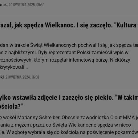
20 KWIETNIA 2025, 05:30
nik,
zał, jak spędza Wielkanoc. I się zaczęło. "Kultura
an w trakcie Świąt Wielkanocnych pochwalił się, jak spędza te
 z najbliższymi. Były reprezentant Polski zamieścił wpis w
cznościowych, którym rozpętał internetową burzę. Niektórzy
rytykowali...
2 KWIETNIA 2024, 16:08
ki,
ylko wstawiła zdjęcie i zaczęło się piekło. "W taki
ościoła?"
się wokół Marianny Schreiber. Obecnie zawodniczka Clout MMA j
stania z mężem, przez co Święta Wielkanocne spędza w nieco
e. W sobotę wybrała się do kościoła na poświęcenie pokarmów