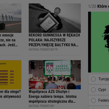
1/20
Które 
e emocje
REKORD GUINNESSA W RĘKACH
ze, nie na
POLAKA: NAJSZYBSZE
ach. Jedź
PRZEPŁYNIĘCIĘ BAŁTYKU NA
MATERIAŁ PROMOCYJNY PR
ją
DESCE WINDSURFINGOWEJ -
wcy i
OFICJALNIE WPISANY DO
 na 4F Racing
KSIĘGI
Turcję
Cypr
wer dla niego?
Współpraca AZS Olsztyn i
ile aktywności
Energa nabiera tempa. Istotna
Feder
współpraca strategiczna dla
MATERIAŁ PROMOCYJNY
siatkarskiego klubu i marki