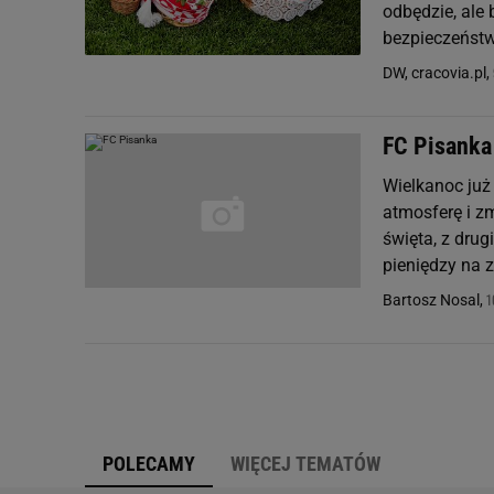
odbędzie, ale 
bezpieczeństw
DW, cracovia.pl,
FC Pisanka
Wielkanoc już
atmosferę i z
święta, z drug
pieniędzy na z
1
Bartosz Nosal,
POLECAMY
WIĘCEJ TEMATÓW