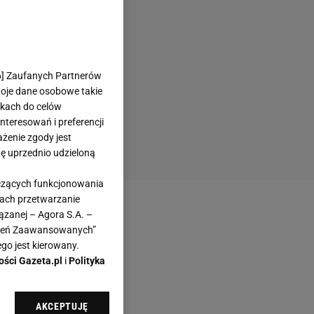
6
] Zaufanych Partnerów
woje dane osobowe takie
likach do celów
teresowań i preferencji
ażenie zgody jest
dę uprzednio udzieloną
yczących funkcjonowania
kach przetwarzanie
ązanej – Agora S.A. –
awień Zaawansowanych”
go jest kierowany.
ości Gazeta.pl
i
Polityka
AKCEPTUJĘ
l sp. z o.o., jej