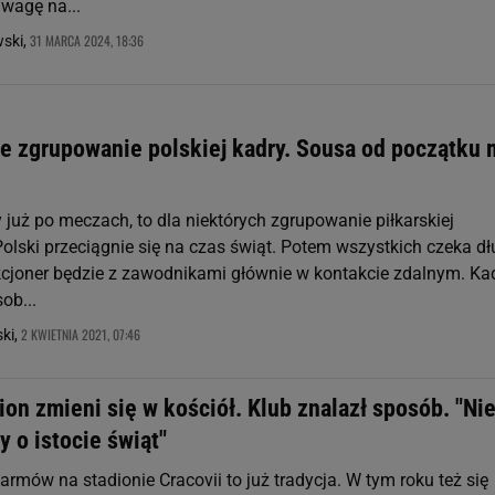
uwagę na...
31 MARCA 2024, 18:36
wski,
e zgrupowanie polskiej kadry. Sousa od początku 
już po meczach, to dla niektórych zgrupowanie piłkarskiej
Polski przeciągnie się na czas świąt. Potem wszystkich czeka d
kcjoner będzie z zawodnikami głównie w kontakcie zdalnym. Ka
ob...
2 KWIETNIA 2021, 07:46
ki,
ion zmieni się w kościół. Klub znalazł sposób. "Ni
 o istocie świąt"
rmów na stadionie Cracovii to już tradycja. W tym roku też się