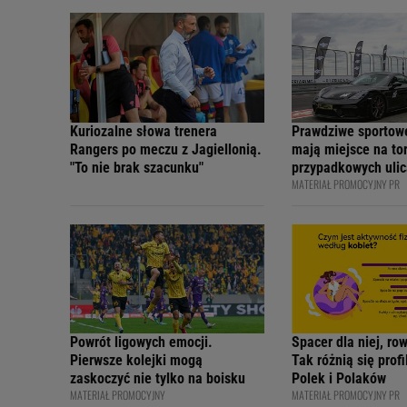
Kuriozalne słowa trenera
Prawdziwe sportow
Rangers po meczu z Jagiellonią.
mają miejsce na tor
"To nie brak szacunku"
przypadkowych ulic
MATERIAŁ PROMOCYJNY PR
bezpiecznie - apelu
profesjonalni kiero
internetowi twórcy
Academy
Powrót ligowych emocji.
Spacer dla niej, ro
Pierwsze kolejki mogą
Tak różnią się prof
zaskoczyć nie tylko na boisku
Polek i Polaków
MATERIAŁ PROMOCYJNY
MATERIAŁ PROMOCYJNY PR