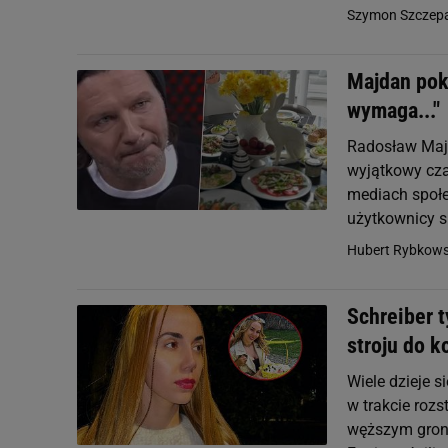
Szymon Szczepa
Majdan poka
wymaga..."
Radosław Majd
wyjątkowy czas
mediach społe
użytkownicy sk
Hubert Rybkows
Schreiber t
stroju do k
Wiele dzieje 
w trakcie roz
węższym groni