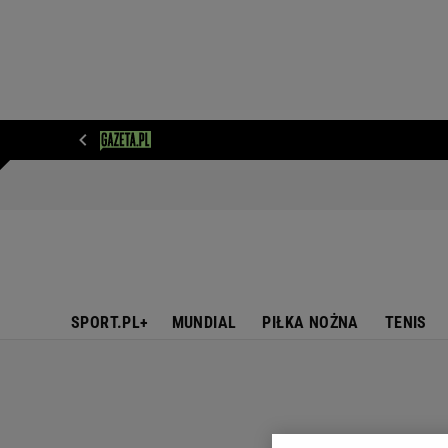
WIADOMOŚCI
NEXT
SPORT
PLOTEK
D
SPORT.PL+
MUNDIAL
PIŁKA NOŻNA
TENIS