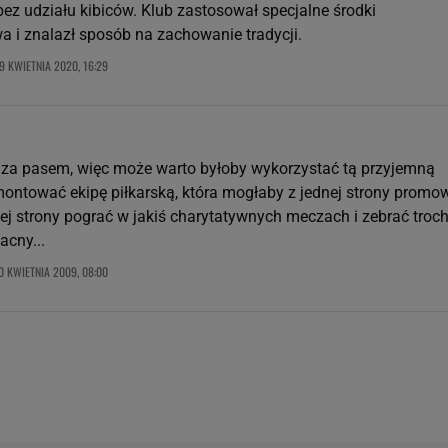
bez udziału kibiców. Klub zastosował specjalne środki
a i znalazł sposób na zachowanie tradycji.
9 KWIETNIA 2020, 16:29
 za pasem, więc może warto byłoby wykorzystać tą przyjemną
montować ekipę piłkarską, która mogłaby z jednej strony promo
iej strony pograć w jakiś charytatywnych meczach i zebrać troc
acny...
0 KWIETNIA 2009, 08:00