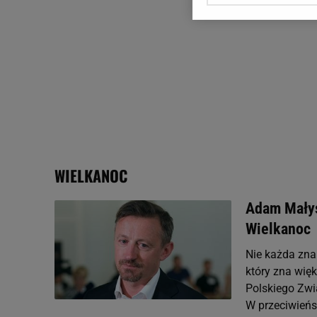
Zaufanych Partnerów i A
dotyczące plików cookie,
odnośnik „Ustawienia pr
plików cookie możliwa je
My, nasi Zaufani Partne
Użycie dokładnych danych
Przechowywanie informacji
badnie odbiorców i uleps
WIELKANOC
Adam Małys
Wielkanoc
Nie każda zna
który zna wię
Polskiego Zwi
W przeciwieńst