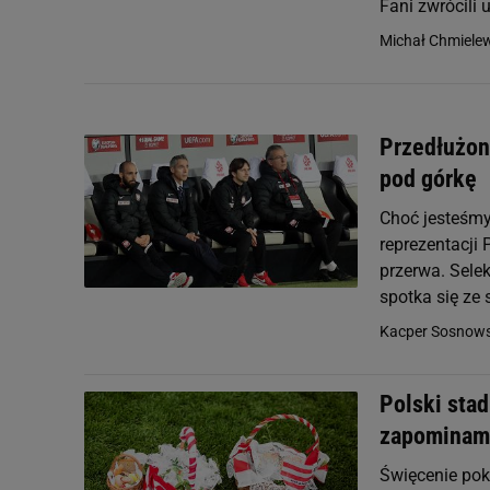
Fani zwrócili 
Michał Chmiele
Przedłużon
pod górkę
Choć jesteśmy 
reprezentacji 
przerwa. Sele
spotka się ze s
Kacper Sosnows
Polski stad
zapominamy
Święcenie poka