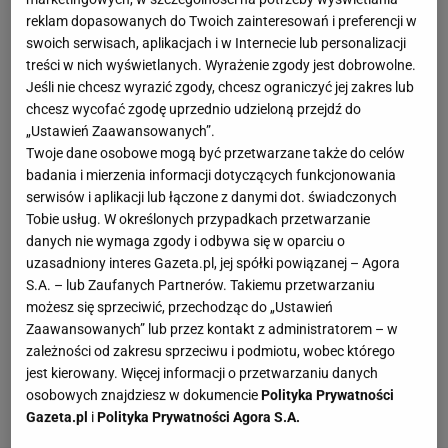
dotyczącą WF-u oraz sprawności uczniów -
reklam dopasowanych do Twoich zainteresowań i preferencji w
Problemem wśród dzieci jest otyłość oraz ich
swoich serwisach, aplikacjach i w Internecie lub personalizacji
niechęć do podejmowania aktywności fizycznej.
treści w nich wyświetlanych. Wyrażenie zgody jest dobrowolne.
Jeśli nie chcesz wyrazić zgody, chcesz ograniczyć jej zakres lub
Raporty są zatrważająco przykre, dlatego cieszę się,
chcesz wycofać zgodę uprzednio udzieloną przejdź do
że powstała akcja WF z Klasą. Idealnie wpisuje się
„Ustawień Zaawansowanych”.
ona w nasze oczekiwania. Należy pracować nad
Twoje dane osobowe mogą być przetwarzane także do celów
badania i mierzenia informacji dotyczących funkcjonowania
tym, aby zachęcać do sportu dzieci nieaktywne oraz
serwisów i aplikacji lub łączone z danymi dot. świadczonych
przełamywać niechęć tych nauczycieli, którzy
Tobie usług. W określonych przypadkach przetwarzanie
zachowują się bardziej zachowawczo niż powinni.
danych nie wymaga zgody i odbywa się w oparciu o
uzasadniony interes Gazeta.pl, jej spółki powiązanej – Agora
Aby odnieść sukces, trzeba się również skierować w
S.A. – lub Zaufanych Partnerów. Takiemu przetwarzaniu
stronę rodziców. To wszystko już się dzieje, ale
możesz się sprzeciwić, przechodząc do „Ustawień
przed nami jeszcze dużo pracy.
Zaawansowanych” lub przez kontakt z administratorem – w
zależności od zakresu sprzeciwu i podmiotu, wobec którego
Wychowani w bezruchu. Wady postawy i "dorosłe"
jest kierowany. Więcej informacji o przetwarzaniu danych
osobowych znajdziesz w dokumencie
Polityka Prywatności
choroby dotykają coraz więcej uczniów
Gazeta.pl
i
Polityka Prywatności Agora S.A.