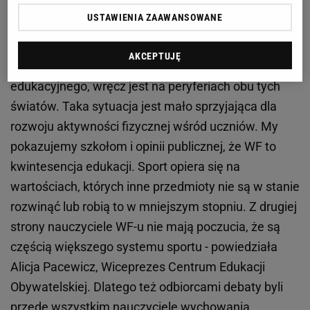
USTAWIENIA ZAAWANSOWANE
WF na przecięciu dwóch światów
AKCEPTUJĘ
- WF stoi pośrodku systemu sportowego i systemu
edukacyjnego, wręcz jest na peryferiach obu tych
światów. Taka sytuacja jest mało sprzyjająca dla
rozwoju aktywności fizycznej wśród uczniów. My
pokazujemy szkołom i opinii publicznej, że WF to
kwintesencja edukacji. Sport opiera się na
wartościach, których inne przedmioty nie są w stanie
rozwinąć lub robią to w mniejszym stopniu. Z drugiej
strony nauczyciele WF-u nie mają poczucia, że są
częścią większego systemu sportu - powiedziała
Alicja Pacewicz, Wiceprezes Centrum Edukacji
Obywatelskiej. Dlatego też odbiorcami debaty byli
przede wszystkim nauczyciele wychowania