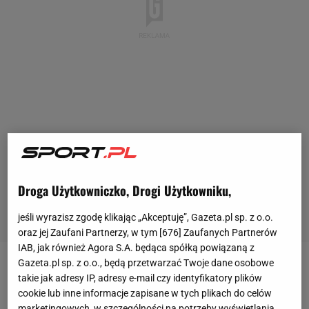
Droga Użytkowniczko, Drogi Użytkowniku,
jeśli wyrazisz zgodę klikając „Akceptuję”, Gazeta.pl sp. z o.o.
oraz jej Zaufani Partnerzy, w tym [
676
] Zaufanych Partnerów
IAB, jak również Agora S.A. będąca spółką powiązaną z
Gazeta.pl sp. z o.o., będą przetwarzać Twoje dane osobowe
Minister Andrzej Biernat, który powitał wszystkich
takie jak adresy IP, adresy e-mail czy identyfikatory plików
uczestników, bardzo trafnie ocenił obecną sytuację
cookie lub inne informacje zapisane w tych plikach do celów
marketingowych, w szczególności na potrzeby wyświetlania