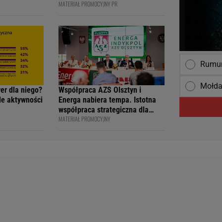
MATERIAŁ PROMOCYJNY PR
ją
DESCE WINDSURFINGOWEJ -
wcy i
OFICJALNIE WPISANY DO
 na 4F Racing
KSIĘGI
Rumun
Mołda
wer dla niego?
Współpraca AZS Olsztyn i
ile aktywności
Energa nabiera tempa. Istotna
współpraca strategiczna dla
MATERIAŁ PROMOCYJNY
siatkarskiego klubu i marki