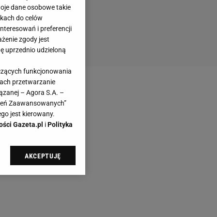
woje dane osobowe takie
likach do celów
teresowań i preferencji
ażenie zgody jest
dę uprzednio udzieloną
yczących funkcjonowania
kach przetwarzanie
ązanej – Agora S.A. –
awień Zaawansowanych”
go jest kierowany.
ości Gazeta.pl
i
Polityka
AKCEPTUJĘ
l sp. z o.o., jej
ić swoje preferencje
arzania danych poprzez
ych”. Zmiana ustawień