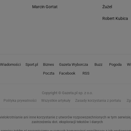
Marcin Gortat
Żużel
Robert Kubica
Wiadomości
Sport.pl
Biznes
Gazeta Wyborcza
Buzz
Pogoda
Wi
Poczta
Facebook
RSS
Copyright © Gazeta.pl sp. z o.o.
Polityka prywatności
Wszystkie artykuły
Zasady korzystania z portalu
Zg
ielokrotnianie ani inne korzystanie z utworów rozpowszechnionych w tym serwisie, 
zastrzeżeniu dot. eksploracji tekstów i danych