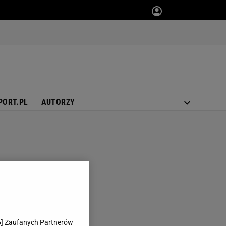
PORT.PL
AUTORZY
6
] Zaufanych Partnerów