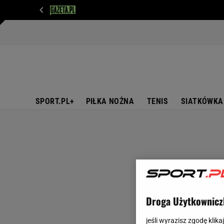
WIADOMOŚCI
NEXT
SPORT
PLOTEK
D
SPORT.PL+
PIŁKA NOŻNA
TENIS
SIATKÓWKA
Droga Użytkownicz
jeśli wyrazisz zgodę klika