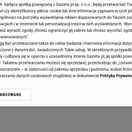
.A. będąca spółką powiązaną z Gazeta.pl sp. z o.o., będą przetwarzać T
ail czy identyfikatory plików cookie lub inne informacje zapisane w tych p
gólności na potrzeby wyświetlania reklam dopasowanych do Twoich zain
acjach i w Internecie lub personalizacji treści w nich wyświetlanych. Wyr
cesz wyrazić zgody, chcesz ograniczyć jej zakres lub chcesz wycofać zgo
aawansowanych”.
 być przetwarzane także do celów badania i mierzenia informacji dot
 łączone z danymi dot. świadczonych Tobie usług. W określonych przypad
i odbywa się w oparciu o uzasadniony interes Gazeta.pl, jej spółki powi
. Takiemu przetwarzaniu możesz się sprzeciwić, przechodząc do „Ust
nistratorem – w zależności od zakresu sprzeciwu i podmiotu, wobec które
etwarzaniu danych osobowych znajdziesz w dokumencie
Polityka Prywatn
WANSOWANE
żasz też zgodę na zainstalowanie i przechowywanie plików cookie Gazeta.p
gora S.A. na Twoim urządzeniu końcowym. Możesz w każdej chwili zmien
 wywołując narzędzie do zarządzania twoimi preferencjami dot. przetw
ywatności ” w stopce serwisu i przechodząc do „Ustawień Zaawansowan
st także za pomocą ustawień przeglądarki.