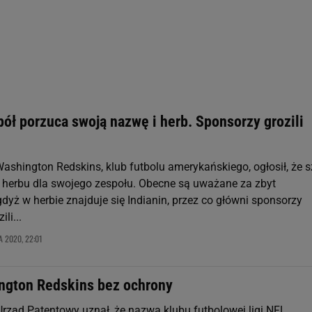
rzy i Agora S.A. możemy przetwarzać dane osobowe w następujących cel
 geolokalizacyjnych. Aktywne skanowanie charakterystyki urządzenia do
 na urządzeniu lub dostęp do nich. Spersonalizowane reklamy i treści, p
zanie usług.
Lista Zaufanych Partnerów
ół porzuca swoją nazwę i herb. Sponsorzy grozili
Washington Redskins, klub futbolu amerykańskiego, ogłosił, że 
 herbu dla swojego zespołu. Obecne są uważane za zbyt
gdyż w herbie znajduje się Indianin, przez co główni sponsorzy
li...
A 2020, 22:01
ngton Redskins bez ochrony
rząd Patentowy uznał, że nazwa klubu futbolowej ligi NFL