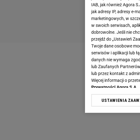
IAB, jak również Agora S
jak adresy IP, adresy e-m
marketingowych, w szcze
w swoich serwisach, aplik
dobrowolne. Jeśli nie ch
przejdź do „Ustawień Z
Twoje dane osobowe mogą
serwisów i aplikacji lub
danych nie wymaga zgody 
lub Zaufanych Partnerów
lub przez kontakt z admi
Więcej informacji o prz
Prywatności Agora S.A.
USTAWIENIA ZAA
Klikając „Akceptuję” wyra
Zaufanych Partnerów i A
dotyczące plików cookie,
odnośnik „Ustawienia pr
plików cookie możliwa je