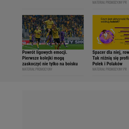
MATERIAŁ PROMOCYJNY PR
bezpiecznie - apelu
profesjonalni kiero
internetowi twórcy
Academy
Powrót ligowych emocji.
Spacer dla niej, ro
Pierwsze kolejki mogą
Tak różnią się prof
zaskoczyć nie tylko na boisku
Polek i Polaków
MATERIAŁ PROMOCYJNY
MATERIAŁ PROMOCYJNY PR