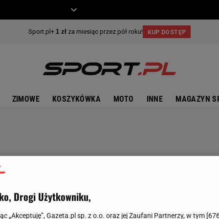
ZIECKO
MOTO
ZIMOWE
KOSZYKÓWKA
MOTO
INNE
MAGAZYN S
ko, Drogi Użytkowniku,
jąc „Akceptuję”, Gazeta.pl sp. z o.o. oraz jej Zaufani Partnerzy, w tym [
67