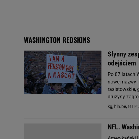
My, nasi Zaufani Partne
Użycie dokładnych danych
Przechowywanie informacji
badnie odbiorców i uleps
WASHINGTON REDSKINS
Słynny zesp
odejściem
Po 87 latach 
nowej nazwy i
rasistowskie, 
drużyny zagrozi
14 LIPC
kg, hln.be,
NFL. Washi
Amerykański U