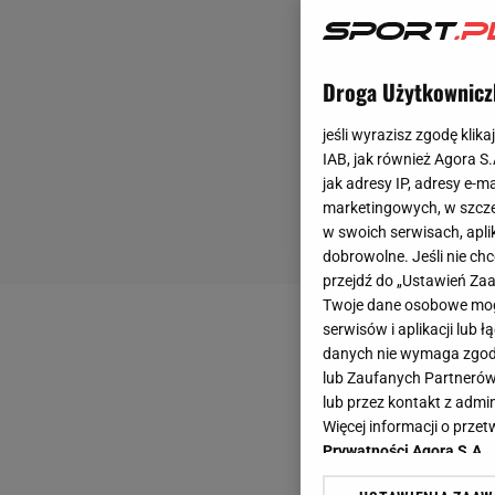
Droga Użytkownicz
jeśli wyrazisz zgodę klika
IAB, jak również Agora S
jak adresy IP, adresy e-m
marketingowych, w szcze
w swoich serwisach, aplik
dobrowolne. Jeśli nie ch
przejdź do „Ustawień Z
Twoje dane osobowe mogą
serwisów i aplikacji lub
danych nie wymaga zgody 
lub Zaufanych Partnerów
lub przez kontakt z admi
Więcej informacji o prz
Prywatności Agora S.A.