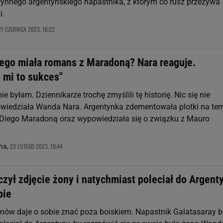
słynnego argentyńskiego napastnika, z którym co rusz przeżywa
i.
21 CZERWCA 2023, 16:22
iego miała romans z Maradoną? Nara reaguje.
 mi to sukces"
ie byłam. Dziennikarze trochę zmyślili tę historię. Nic się nie
owiedziała Wanda Nara. Argentynka zdementowała plotki na te
 Diego Maradoną oraz wypowiedziała się o związku z Mauro
23 LUTEGO 2023, 19:44
ha,
czył zdjęcie żony i natychmiast poleciał do Argent
bie
znów daje o sobie znać poza boiskiem. Napastnik Galatasaray 