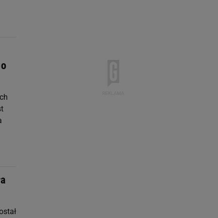
 o
ych
t
a
ła
ostał