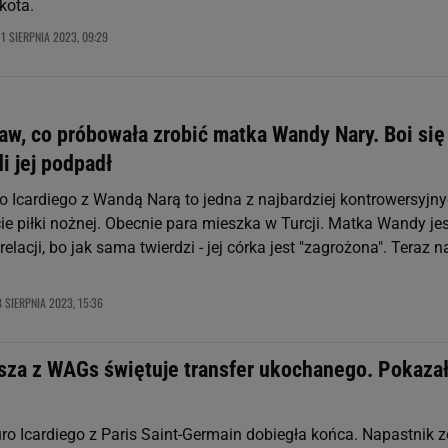
kota.
11 SIERPNIA 2023, 09:29
aw, co próbowała zrobić matka Wandy Nary. Boi się
di jej podpadł
 Icardiego z Wandą Narą to jedna z najbardziej kontrowersyjn
cie piłki nożnej. Obecnie para mieszka w Turcji. Matka Wandy jes
relacji, bo jak sama twierdzi - jej córka jest "zagrożona". Teraz n
8 SIERPNIA 2023, 15:36
jsza z WAGs świętuje transfer ukochanego. Pokaza
o Icardiego z Paris Saint-Germain dobiegła końca. Napastnik z