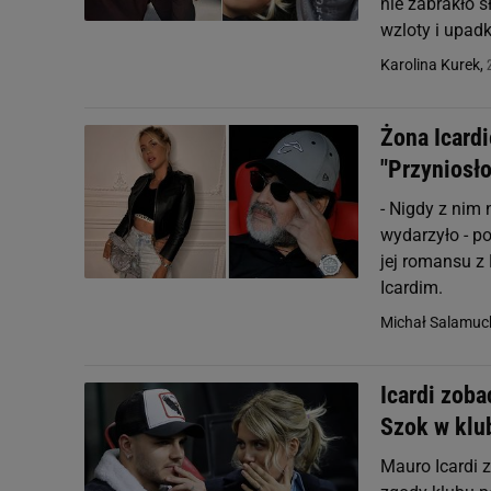
nie zabrakło 
wzloty i upadk
Karolina Kurek,
Żona Icard
"Przyniosło
- Nigdy z nim n
wydarzyło - p
jej romansu z
Icardim.
Michał Salamuc
Icardi zoba
Szok w klu
Mauro Icardi 