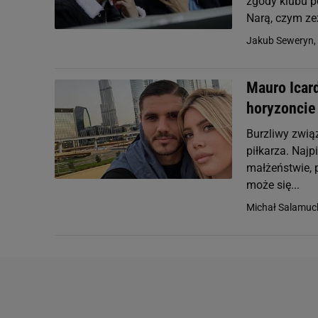
zgody klubu p
Narą, czym zez
Jakub Seweryn,
Mauro Icard
horyzoncie
Burzliwy zwią
piłkarza. Najp
małżeństwie, 
może się...
Michał Salamuc