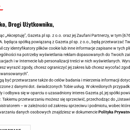
ko, Drogi Użytkowniku,
jąc „Akceptuję”, Gazeta.pl sp. z o.o. oraz jej Zaufani Partnerzy, w tym [
67
.A. będąca spółką powiązaną z Gazeta.pl sp. z o.o., będą przetwarzać T
ail czy identyfikatory plików cookie lub inne informacje zapisane w tych p
gólności na potrzeby wyświetlania reklam dopasowanych do Twoich zain
acjach i w Internecie lub personalizacji treści w nich wyświetlanych. Wyr
cesz wyrazić zgody, chcesz ograniczyć jej zakres lub chcesz wycofać zgo
aawansowanych”.
 być przetwarzane także do celów badania i mierzenia informacji dot
 łączone z danymi dot. świadczonych Tobie usług. W określonych przypad
i odbywa się w oparciu o uzasadniony interes Gazeta.pl, jej spółki powi
. Takiemu przetwarzaniu możesz się sprzeciwić, przechodząc do „Ust
nistratorem – w zależności od zakresu sprzeciwu i podmiotu, wobec które
etwarzaniu danych osobowych znajdziesz w dokumencie
Polityka Prywatn