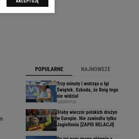
AKCEPTUJĘ
l sp. z o.o., jej
ić swoje preferencje
arzania danych poprzez
ych”. Zmiana ustawień
ach:
 celów identyfikacji.
omiar reklam i treści,
POPULARNE
NAJNOWSZE
Trzy minuty i wstrząs u Igi
Świątek. Szkoda, że Roig tego
nie widział
SUBSKRYPCJA
Słaby wieczór polskich drużyn
w Europie. Nie zawiodła tylko
ch
Jagiellonia [ZAPIS RELACJI]
Do tej pory znane głównie z