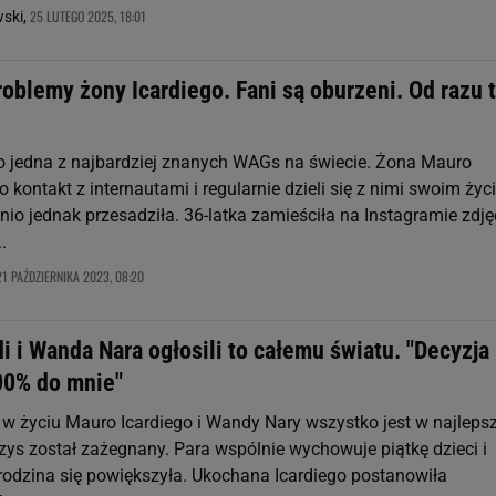
25 LUTEGO 2025, 18:01
wski,
blemy żony Icardiego. Fani są oburzeni. Od razu 
 jedna z najbardziej znanych WAGs na świecie. Żona Mauro
o kontakt z internautami i regularnie dzieli się z nimi swoim ży
tnio jednak przesadziła. 36-latka zamieściła na Instagramie zdję
.
21 PAŹDZIERNIKA 2023, 08:20
i i Wanda Nara ogłosili to całemu światu. "Decyzja
00% do mnie"
e w życiu Mauro Icardiego i Wandy Nary wszystko jest w najlep
zys został zażegnany. Para wspólnie wychowuje piątkę dzieci i
rodzina się powiększyła. Ukochana Icardiego postanowiła