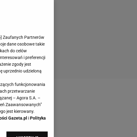
6
] Zaufanych Partnerów
woje dane osobowe takie
likach do celów
teresowań i preferencji
ażenie zgody jest
dę uprzednio udzieloną
yczących funkcjonowania
kach przetwarzanie
ązanej – Agora S.A. –
awień Zaawansowanych”
go jest kierowany.
ości Gazeta.pl
i
Polityka