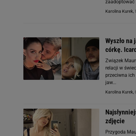
zaadoptować 
Karolina Kurek,
Wyszło na j
córkę. Icar
Związek Mauro
relacji w świe
przeciwna ich 
jaw...
Karolina Kurek,
Najsłynnie
zdjęcie
Przygoda Maur