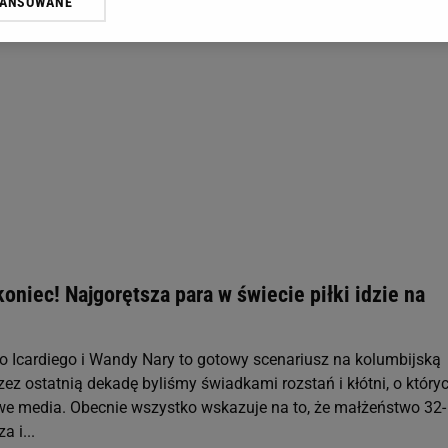
WANSOWANE
żasz też zgodę na zainstalowanie i przechowywanie plików cookie Gazeta.p
gora S.A. na Twoim urządzeniu końcowym. Możesz w każdej chwili zmien
 wywołując narzędzie do zarządzania twoimi preferencjami dot. przetw
ywatności ” w stopce serwisu i przechodząc do „Ustawień Zaawansowan
st także za pomocą ustawień przeglądarki.
rzy i Agora S.A. możemy przetwarzać dane osobowe w następujących cel
 geolokalizacyjnych. Aktywne skanowanie charakterystyki urządzenia do
 na urządzeniu lub dostęp do nich. Spersonalizowane reklamy i treści, p
zanie usług.
Lista Zaufanych Partnerów
 koniec! Najgorętsza para w świecie piłki idzie na
 Icardiego i Wandy Nary to gotowy scenariusz na kolumbijską
zez ostatnią dekadę byliśmy świadkami rozstań i kłótni, o który
owe media. Obecnie wszystko wskazuje na to, że małżeństwo 32-
a i...