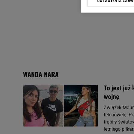
USTAWIENIA ZAA
Klikając „Akceptuję” wyra
Zaufanych Partnerów i A
dotyczące plików cookie,
odnośnik „Ustawienia pr
plików cookie możliwa je
My, nasi Zaufani Partne
Użycie dokładnych danych
Przechowywanie informacji
badnie odbiorców i uleps
WANDA NARA
To jest już
wojnę
Związek Mauro
telenowelę. Pr
trąbiły świat
letniego piłkarz