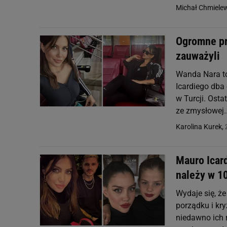
Michał Chmiele
Ogromne pro
zauważyli
Wanda Nara to
Icardiego dba 
w Turcji. Osta
ze zmysłowej..
Karolina Kurek,
Mauro Icard
należy w 1
Wydaje się, ż
porządku i kry
niedawno ich 