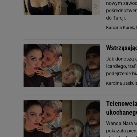
nowym zawodn
pośrednictwem
do Turcji.
Karolina Kurek,
Wstrząsają
Jak donoszą a
Icardiego, tra
podejrzenie bi
Karolina Jaskul
Telenowela
ukochanego
Wanda Nara wi
pokazała pier