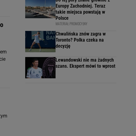
Europy Zachodniej. Teraz
takie miejsca powstają w
Polsce
to
MATERIAŁ PROMOCYJNY
Chwalińska znów zagra w
Toronto? Polka czeka na
decyzję
ciem
cie
Lewandowski nie ma żadnych
szans. Ekspert mówi to wprost
szym