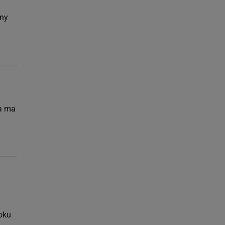
iny
ta ma
oku