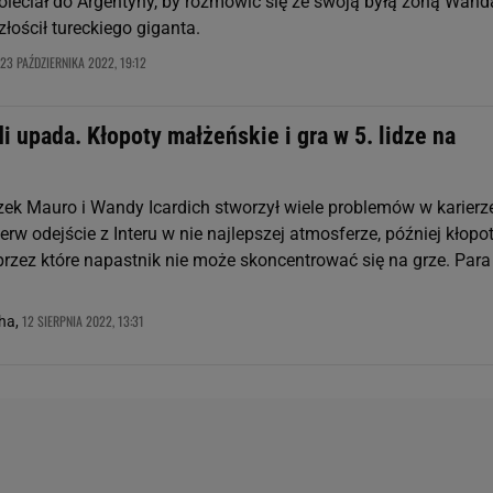
oleciał do Argentyny, by rozmówić się ze swoją byłą żoną Wand
łościł tureckiego giganta.
23 PAŹDZIERNIKA 2022, 19:12
i upada. Kłopoty małżeńskie i gra w 5. lidze na
zek Mauro i Wandy Icardich stworzył wiele problemów w karierz
ierw odejście z Interu w nie najlepszej atmosferze, później kłopo
przez które napastnik nie może skoncentrować się na grze. Para
12 SIERPNIA 2022, 13:31
ha,