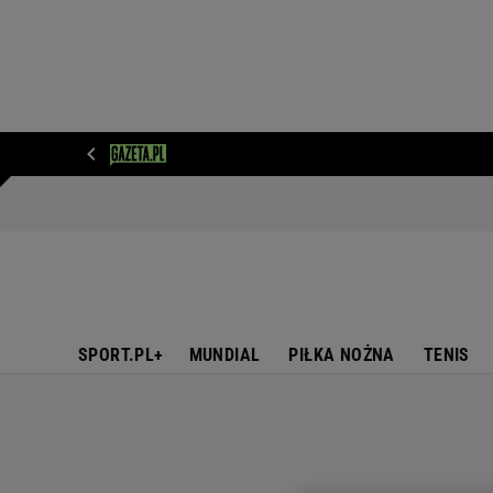
WIADOMOŚCI
NEXT
SPORT
PLOTEK
D
SPORT.PL+
MUNDIAL
PIŁKA NOŻNA
TENIS