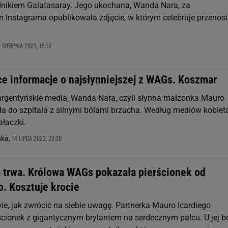
ikiem Galatasaray. Jego ukochana, Wanda Nara, za
 Instagrama opublikowała zdjęcie, w którym celebruje przenos
1 SIERPNIA 2023, 15:19
ce informacje o najsłynniejszej z WAGs. Koszmar
rgentyńskie media, Wanda Nara, czyli słynna małżonka Mauro
fiła do szpitala z silnymi bólami brzucha. Według mediów kobie
ałaczki.
14 LIPCA 2023, 22:30
ska,
 trwa. Królowa WAGs pokazała pierścionek od
. Kosztuje krocie
e, jak zwrócić na siebie uwagę. Partnerka Mauro Icardiego
ścionek z gigantycznym brylantem na serdecznym palcu. U jej b