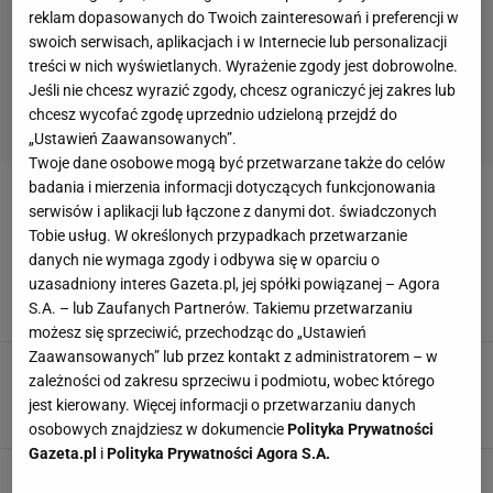
reklam dopasowanych do Twoich zainteresowań i preferencji w
swoich serwisach, aplikacjach i w Internecie lub personalizacji
treści w nich wyświetlanych. Wyrażenie zgody jest dobrowolne.
Jeśli nie chcesz wyrazić zgody, chcesz ograniczyć jej zakres lub
chcesz wycofać zgodę uprzednio udzieloną przejdź do
„Ustawień Zaawansowanych”.
Twoje dane osobowe mogą być przetwarzane także do celów
badania i mierzenia informacji dotyczących funkcjonowania
WALTER SAMUEL
serwisów i aplikacji lub łączone z danymi dot. świadczonych
Tobie usług. W określonych przypadkach przetwarzanie
Liga Mistrzów. Samuel w składzie Interu na
danych nie wymaga zgody i odbywa się w oparciu o
mecz z Schalke
uzasadniony interes Gazeta.pl, jej spółki powiązanej – Agora
S.A. – lub Zaufanych Partnerów. Takiemu przetwarzaniu
11 KWIETNIA 2011, 16:39
Reuters, gul,
możesz się sprzeciwić, przechodząc do „Ustawień
Zaawansowanych” lub przez kontakt z administratorem – w
MŚ 2010. Walter Samuel wróci na mecz z
zależności od zakresu sprzeciwu i podmiotu, wobec którego
Niemcami
jest kierowany. Więcej informacji o przetwarzaniu danych
29 CZERWCA 2010, 08:34
goal.com, wm,
osobowych znajdziesz w dokumencie
Polityka Prywatności
Gazeta.pl
i
Polityka Prywatności Agora S.A.
Serie A. Jose Mourinho zawieszony na trzy