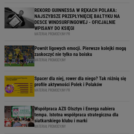
REKORD GUINNESSA W RĘKACH POLAKA:
NAJSZYBSZE PRZEPŁYNIĘCIĘ BAŁTYKU NA
DESCE WINDSURFINGOWEJ - OFICJALNIE
WPISANY DO KSIĘGI
MATERIAŁ PROMOCYJNY PR
Powrót ligowych emocji. Pierwsze kolejki mogą
zaskoczyć nie tylko na boisku
MATERIAŁ PROMOCYJNY
Spacer dla niej, rower dla niego? Tak różnią się
profile aktywności Polek i Polaków
MATERIAŁ PROMOCYJNY PR
Współpraca AZS Olsztyn i Energa nabiera
tempa. Istotna współpraca strategiczna dla
siatkarskiego klubu i marki
MATERIAŁ PROMOCYJNY