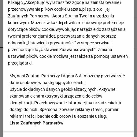
mecze
Klikając „Akceptuję” wyrażasz też zgodę na zainstalowanie i
22 LUTEGO 2010, 17:43
przechowywanie plików cookie Gazeta.pl sp. z o.o., jej
mk, reuters,
Zaufanych Partnerów i Agora S.A. na Twoim urządzeniu
końcowym. Możesz w każdej chwili zmienić swoje preferencje
dotyczące plików cookie, wywołując narzędzie do zarządzania
twoimi preferencjami dot. przetwarzania danych poprzez
POPULARNE
NAJNOWSZE
odnośnik „Ustawienia prywatności ” w stopce serwisu i
przechodząc do „Ustawień Zaawansowanych”. Zmiana
Niewiadoma jest wielka jak Pogacar. A Lang tak
ustawień plików cookie możliwa jest także za pomocą ustawień
komentuje konflikt z zawodniczką
przeglądarki.
SUBSKRYPCJA
My, nasi Zaufani Partnerzy i Agora S.A. możemy przetwarzać
Nocna sensacja w meczu Sabalenki! Nie będzie
dane osobowe w następujących celach:
wielkiego hitu w Toronto
Użycie dokładnych danych geolokalizacyjnych. Aktywne
skanowanie charakterystyki urządzenia do celów
identyfikacji. Przechowywanie informacji na urządzeniu lub
Północna brama gazowa. Jak Polska buduje
dostęp do nich. Spersonalizowane reklamy i treści, pomiar
nową architekturę energetyczną regionu
reklam i treści, badnie odbiorców i ulepszanie usług.
MATERIAŁ PROMOCYJNY
Lista Zaufanych Partnerów
Takiego meczu Iga Świątek nie zagrała od