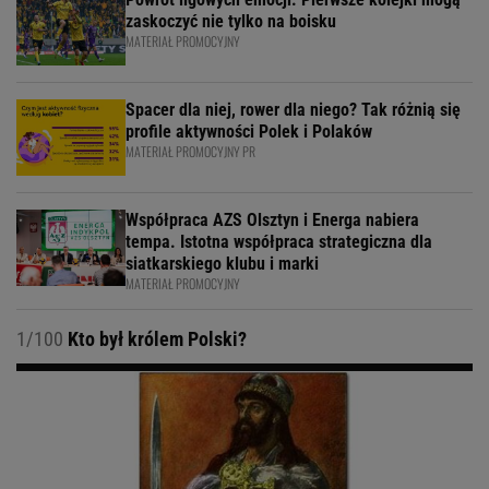
zaskoczyć nie tylko na boisku
MATERIAŁ PROMOCYJNY
Spacer dla niej, rower dla niego? Tak różnią się
profile aktywności Polek i Polaków
MATERIAŁ PROMOCYJNY PR
Współpraca AZS Olsztyn i Energa nabiera
tempa. Istotna współpraca strategiczna dla
siatkarskiego klubu i marki
MATERIAŁ PROMOCYJNY
1/100
Kto był królem Polski?