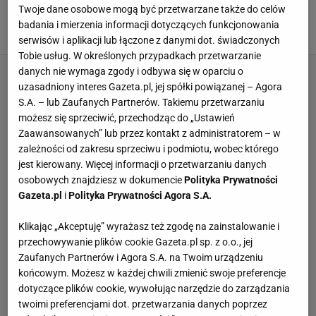
Celia Jaunat chwali się krągłymi pośladkami.
Twoje dane osobowe mogą być przetwarzane także do celów
Fani w komentarzach: 'fake'
badania i mierzenia informacji dotyczących funkcjonowania
20 SIERPNIA 2018, 10:40
jw,
serwisów i aplikacji lub łączone z danymi dot. świadczonych
Tobie usług. W określonych przypadkach przetwarzanie
danych nie wymaga zgody i odbywa się w oparciu o
uzasadniony interes Gazeta.pl, jej spółki powiązanej – Agora
S.A. – lub Zaufanych Partnerów. Takiemu przetwarzaniu
możesz się sprzeciwić, przechodząc do „Ustawień
Zaawansowanych” lub przez kontakt z administratorem – w
zależności od zakresu sprzeciwu i podmiotu, wobec którego
jest kierowany. Więcej informacji o przetwarzaniu danych
osobowych znajdziesz w dokumencie
Polityka Prywatności
Gazeta.pl
i
Polityka Prywatności Agora S.A.
Klikając „Akceptuję” wyrażasz też zgodę na zainstalowanie i
przechowywanie plików cookie Gazeta.pl sp. z o.o., jej
Zaufanych Partnerów i Agora S.A. na Twoim urządzeniu
końcowym. Możesz w każdej chwili zmienić swoje preferencje
dotyczące plików cookie, wywołując narzędzie do zarządzania
twoimi preferencjami dot. przetwarzania danych poprzez