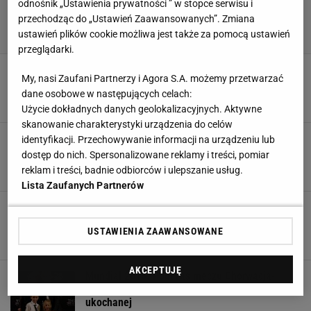
odnośnik „Ustawienia prywatności ” w stopce serwisu i
przechodząc do „Ustawień Zaawansowanych”. Zmiana
ustawień plików cookie możliwa jest także za pomocą ustawień
przeglądarki.
Sergio Ramos oświadczył się Pilar Rubio
My, nasi Zaufani Partnerzy i Agora S.A. możemy przetwarzać
podczas luksusowych wakacji
dane osobowe w następujących celach:
17 LIPCA 2018, 15:18
jw,
Użycie dokładnych danych geolokalizacyjnych. Aktywne
skanowanie charakterystyki urządzenia do celów
Celia Jaunat na plaży w Brazylii. Kopie piłkę
identyfikacji. Przechowywanie informacji na urządzeniu lub
lepiej niż Grzegorz Krychowiak?
dostęp do nich. Spersonalizowane reklamy i treści, pomiar
reklam i treści, badnie odbiorców i ulepszanie usług.
16 LIPCA 2018, 12:34
jw,
Lista Zaufanych Partnerów
Anna Lewandowska i Izabel Goulart razem na
plaży. Dominika Grosicka komentuje: 'Ale dzidy'
USTAWIENIA ZAAWANSOWANE
11 LIPCA 2018, 15:34
jw,
AKCEPTUJĘ
Mundial 2018. Podczas meczu Chorwacja-
Anglia, Luka Modrić może liczyć na wsparcie
ukochanej