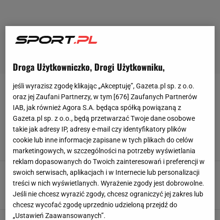
Droga Użytkowniczko, Drogi Użytkowniku,
jeśli wyrazisz zgodę klikając „Akceptuję”, Gazeta.pl sp. z o.o.
WAG
oraz jej Zaufani Partnerzy, w tym [
676
] Zaufanych Partnerów
IAB, jak również Agora S.A. będąca spółką powiązaną z
Georgina Rodriguez błyszczy na czerwonym
Gazeta.pl sp. z o.o., będą przetwarzać Twoje dane osobowe
dywanie w Wenecji. Jej odważna kreacja
takie jak adresy IP, adresy e-mail czy identyfikatory plików
zachwyciła
cookie lub inne informacje zapisane w tych plikach do celów
3 WRZEŚNIA 2018, 14:13
myfitness.pl,
marketingowych, w szczególności na potrzeby wyświetlania
reklam dopasowanych do Twoich zainteresowań i preferencji w
Grzegorz Krychowiak i Celia Jaunat planują
swoich serwisach, aplikacjach i w Internecie lub personalizacji
ślub na rajskiej wyspie
treści w nich wyświetlanych. Wyrażenie zgody jest dobrowolne.
Jeśli nie chcesz wyrazić zgody, chcesz ograniczyć jej zakres lub
20 SIERPNIA 2018, 13:01
myfitness.pl,
chcesz wycofać zgodę uprzednio udzieloną przejdź do
„Ustawień Zaawansowanych”.