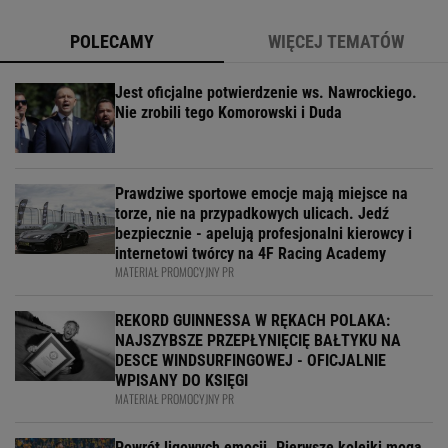
POLECAMY
WIĘCEJ TEMATÓW
Jest oficjalne potwierdzenie ws. Nawrockiego.
Nie zrobili tego Komorowski i Duda
Prawdziwe sportowe emocje mają miejsce na
torze, nie na przypadkowych ulicach. Jedź
bezpiecznie - apelują profesjonalni kierowcy i
internetowi twórcy na 4F Racing Academy
MATERIAŁ PROMOCYJNY PR
REKORD GUINNESSA W RĘKACH POLAKA:
NAJSZYBSZE PRZEPŁYNIĘCIĘ BAŁTYKU NA
DESCE WINDSURFINGOWEJ - OFICJALNIE
WPISANY DO KSIĘGI
MATERIAŁ PROMOCYJNY PR
Powrót ligowych emocji. Pierwsze kolejki mogą