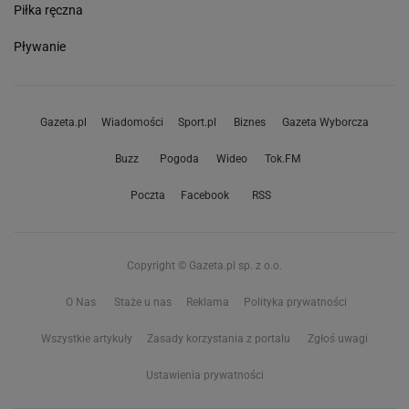
Piłka ręczna
Pływanie
Gazeta.pl
Wiadomości
Sport.pl
Biznes
Gazeta Wyborcza
Buzz
Pogoda
Wideo
Tok.FM
Poczta
Facebook
RSS
Copyright © Gazeta.pl sp. z o.o.
O Nas
Staże u nas
Reklama
Polityka prywatności
Wszystkie artykuły
Zasady korzystania z portalu
Zgłoś uwagi
Ustawienia prywatności