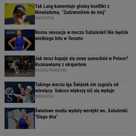
Tak Lang komentuje głośny konflikt z
Niewiadomą. "Zadzwoniłem do niej"
SUBSKRYPCJA
Nocna sensacja w meczu Sabalenki! Nie będzie
wielkiego hitu w Toronto
Jak teraz kupuje się nowy samochód w Polsce?
Rozmawiamy z ekspertem
MATERIAŁ PROMOCYJNY
Takiego meczu Iga Świątek nie zagrała od
miesięcy. Sukces większy niż się wydaje
SUBSKRYPCJA
Światowe media wydały werdykt ws. Sabalenki.
"Sięga dna"