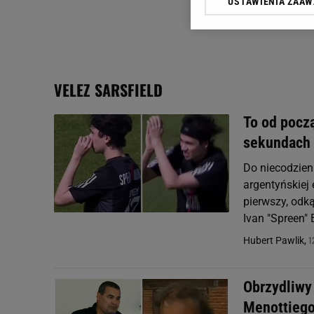
USTAWIENIA ZAA
Klikając „Akceptuję” wyra
Zaufanych Partnerów i A
dotyczące plików cookie,
odnośnik „Ustawienia pr
plików cookie możliwa je
VELEZ SARSFIELD
My, nasi Zaufani Partne
Użycie dokładnych danych
To od począ
Przechowywanie informacji
sekundach
badnie odbiorców i uleps
Do niecodzien
argentyńskiej 
pierwszy, odk
Ivan "Spreen" 
1
Hubert Pawlik,
Obrzydliwy
Menottiego