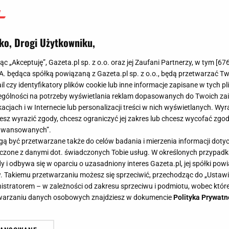
ko, Drogi Użytkowniku,
jąc „Akceptuję”, Gazeta.pl sp. z o.o. oraz jej Zaufani Partnerzy, w tym [
67
.A. będąca spółką powiązaną z Gazeta.pl sp. z o.o., będą przetwarzać T
ail czy identyfikatory plików cookie lub inne informacje zapisane w tych p
gólności na potrzeby wyświetlania reklam dopasowanych do Twoich zain
acjach i w Internecie lub personalizacji treści w nich wyświetlanych. Wyr
cesz wyrazić zgody, chcesz ograniczyć jej zakres lub chcesz wycofać zgo
aawansowanych”.
 być przetwarzane także do celów badania i mierzenia informacji dot
 łączone z danymi dot. świadczonych Tobie usług. W określonych przypad
i odbywa się w oparciu o uzasadniony interes Gazeta.pl, jej spółki powi
. Takiemu przetwarzaniu możesz się sprzeciwić, przechodząc do „Ust
nistratorem – w zależności od zakresu sprzeciwu i podmiotu, wobec które
etwarzaniu danych osobowych znajdziesz w dokumencie
Polityka Prywatn