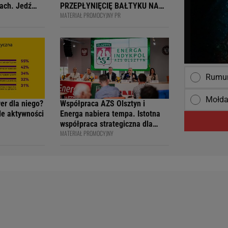
ach. Jedź
PRZEPŁYNIĘCIĘ BAŁTYKU NA
MATERIAŁ PROMOCYJNY PR
ją
DESCE WINDSURFINGOWEJ -
wcy i
OFICJALNIE WPISANY DO
 na 4F Racing
KSIĘGI
Rumun
Mołda
wer dla niego?
Współpraca AZS Olsztyn i
ile aktywności
Energa nabiera tempa. Istotna
współpraca strategiczna dla
MATERIAŁ PROMOCYJNY
siatkarskiego klubu i marki