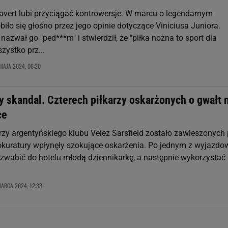
lavert lubi przyciągać kontrowersje. W marcu o legendarnym
iło się głośno przez jego opinie dotyczące Viniciusa Juniora.
azwał go "ped***m" i stwierdził, że "piłka nożna to sport dla
zystko prz...
MAJA 2024, 06:20
y skandal. Czterech piłkarzy oskarżonych o gwałt 
ce
arzy argentyńskiego klubu Velez Sarsfield zostało zawieszonych
rokuratury wpłynęły szokujące oskarżenia. Po jednym z wyjazd
zwabić do hotelu młodą dziennikarkę, a następnie wykorzystać
MARCA 2024, 12:33