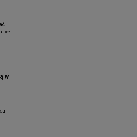
zać
a nie
lą w
ędą