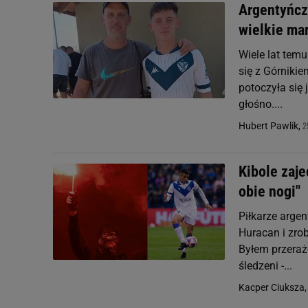
Argentyńczy
wielkie ma
Wiele lat temu
się z Górnikie
potoczyła się
głośno....
2
Hubert Pawlik,
Kibole zaje
obie nogi"
Piłkarze argen
Huracan i zrob
Byłem przerażo
śledzeni -...
Kacper Ciuksza