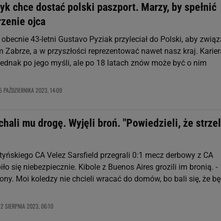
k chce dostać polski paszport. Marzy, by spełnić
rzenie ojca
 obecnie 43-letni Gustavo Pyziak przyleciał do Polski, aby zwią
m Zabrze, a w przyszłości reprezentować nawet nasz kraj. Karier
 jednak po jego myśli, ale po 18 latach znów może być o nim
5 PAŹDZIERNIKA 2023, 14:09
chali mu drogę. Wyjęli broń. "Powiedzieli, że strze
tyńskiego CA Velez Sarsfield przegrali 0:1 mecz derbowy z CA
iło się niebezpiecznie. Kibole z Buenos Aires grozili im bronią. -
ny. Moi koledzy nie chcieli wracać do domów, bo bali się, że b
2 SIERPNIA 2023, 06:10
,