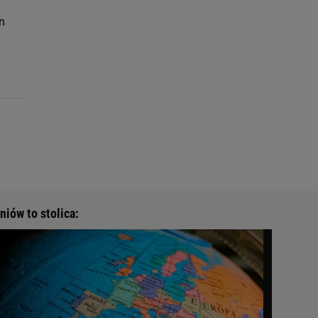
n
niów to stolica: