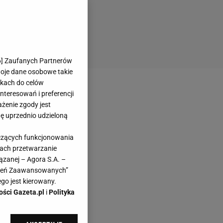
6
] Zaufanych Partnerów
woje dane osobowe takie
likach do celów
teresowań i preferencji
ażenie zgody jest
dę uprzednio udzieloną
yczących funkcjonowania
kach przetwarzanie
ązanej – Agora S.A. –
awień Zaawansowanych”
go jest kierowany.
ości Gazeta.pl
i
Polityka