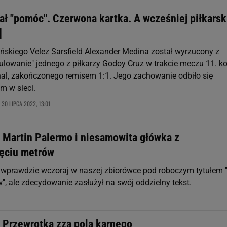
ał "pomóc". Czerwona kartka. A wcześniej piłkarsk
]
yńskiego Velez Sarsfield Alexander Medina został wyrzucony z
ulowanie" jednego z piłkarzy Godoy Cruz w trakcie meczu 11. ko
nal, zakończonego remisem 1:1. Jego zachowanie odbiło się
m w sieci.
30 LIPCA 2022, 13:01
,
: Martin Palermo i niesamowita główka z
ięciu metrów
ł wprawdzie wczoraj w naszej zbiorówce pod roboczym tytułem '
', ale zdecydowanie zasłużył na swój oddzielny tekst.
: Przewrotka zza pola karnego