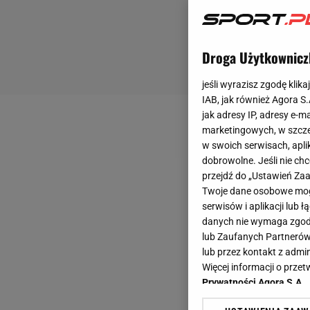
Droga Użytkownicz
jeśli wyrazisz zgodę klika
IAB, jak również Agora S
jak adresy IP, adresy e-m
marketingowych, w szcze
w swoich serwisach, aplik
dobrowolne. Jeśli nie ch
przejdź do „Ustawień Z
Twoje dane osobowe mogą
serwisów i aplikacji lub
danych nie wymaga zgody 
lub Zaufanych Partnerów
lub przez kontakt z admi
Więcej informacji o prz
Prywatności Agora S.A.