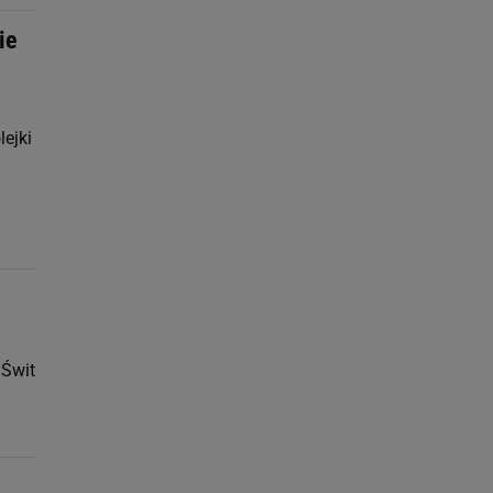
ie
lejki
'Świt