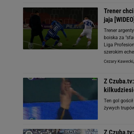
Trener chci
jaja [WIDEO
Trener argent
boiska za "sfa
Liga Profesio
szerokim eche
Cezary Kawecki
Z Czuba.tv
kilkudzies
Ten gol gości
żywych trupów'
Z Czuba.tv