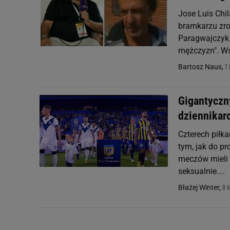
Jose Luis Chi
bramkarzu zrob
Paragwajczyk n
mężczyzn". Ws
7 
Bartosz Naus,
Gigantyczn
dziennikar
Czterech piłk
tym, jak do p
meczów mieli 
seksualnie....
8 
Błażej Winter,