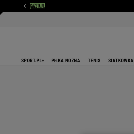
WIADOMOŚCI
NEXT
SPORT
PLOTEK
D
SPORT.PL+
PIŁKA NOŻNA
TENIS
SIATKÓWKA