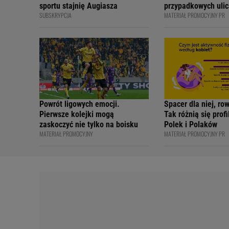
sportu stajnię Augiasza
przypadkowych ulic
SUBSKRYPCJA
MATERIAŁ PROMOCYJNY PR
bezpiecznie - apelu
profesjonalni kiero
internetowi twórcy
Academy
Powrót ligowych emocji.
Spacer dla niej, ro
Pierwsze kolejki mogą
Tak różnią się prof
zaskoczyć nie tylko na boisku
Polek i Polaków
MATERIAŁ PROMOCYJNY
MATERIAŁ PROMOCYJNY PR