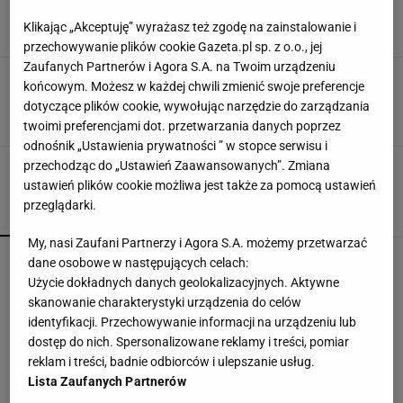
Mistrzów. Co za seria
Klikając „Akceptuję” wyrażasz też zgodę na zainstalowanie i
15 STYCZNIA 2025, 22:20
Kacper Ciuksza,
przechowywanie plików cookie Gazeta.pl sp. z o.o., jej
Zaufanych Partnerów i Agora S.A. na Twoim urządzeniu
Co za mecz! Totalna dominacja Projektu
końcowym. Możesz w każdej chwili zmienić swoje preferencje
Warszawa. Miazga w Lidze Mistrzów
dotyczące plików cookie, wywołując narzędzie do zarządzania
12 LISTOPADA 2024, 22:05
Bartosz Królikowski,
twoimi preferencjami dot. przetwarzania danych poprzez
odnośnik „Ustawienia prywatności ” w stopce serwisu i
przechodząc do „Ustawień Zaawansowanych”. Zmiana
ustawień plików cookie możliwa jest także za pomocą ustawień
przeglądarki.
POPULARNE
NAJNOWSZE
My, nasi Zaufani Partnerzy i Agora S.A. możemy przetwarzać
Górnik Zabrze przegrał z Ferencvarosem.
dane osobowe w następujących celach:
Wicemistrz Polski ma czego żałować [ZAPIS
Użycie dokładnych danych geolokalizacyjnych. Aktywne
RELACJI]
skanowanie charakterystyki urządzenia do celów
identyfikacji. Przechowywanie informacji na urządzeniu lub
Tichonow grzmi: Z Polakami należy postąpić
dostęp do nich. Spersonalizowane reklamy i treści, pomiar
dokładnie tak samo
reklam i treści, badnie odbiorców i ulepszanie usług.
Lista Zaufanych Partnerów