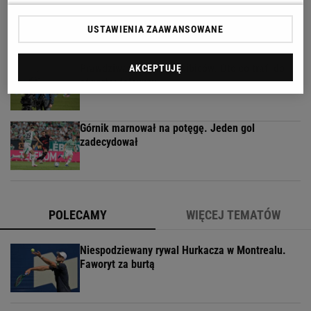
Do tej pory znane głównie z Europy Zachodniej.
Teraz takie miejsca powstają w Polsce
USTAWIENIA ZAAWANSOWANE
MATERIAŁ PROMOCYJNY
Prawdziwa bomba dla kibiców. Oto co trafi do
AKCEPTUJĘ
otwartej telewizji
Górnik marnował na potęgę. Jeden gol
zadecydował
POLECAMY
WIĘCEJ TEMATÓW
Niespodziewany rywal Hurkacza w Montrealu.
Faworyt za burtą