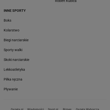
Robert Kubica
INNE SPORTY
Boks
Kolarstwo
Biegi narciarskie
Sporty walki
Skoki narciarskie
Lekkoatletyka
Piłka ręczna
Pływanie
Gazeta.pl
Wiadomości
Sport.pl
Biznes
Gazeta Wyborcza