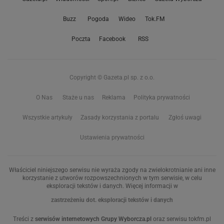
Buzz
Pogoda
Wideo
Tok.FM
Poczta
Facebook
RSS
Copyright © Gazeta.pl sp. z o.o.
O Nas
Staże u nas
Reklama
Polityka prywatności
Wszystkie artykuły
Zasady korzystania z portalu
Zgłoś uwagi
Ustawienia prywatności
Właściciel niniejszego serwisu nie wyraża zgody na zwielokrotnianie ani inne
korzystanie z utworów rozpowszechnionych w tym serwisie, w celu
eksploracji tekstów i danych. Więcej informacji w
zastrzeżeniu dot. eksploracji tekstów i danych
Treści z
serwisów internetowych Grupy Wyborcza.pl
oraz serwisu tokfm.pl