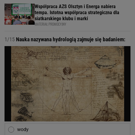
Współpraca AZS Olsztyn i Energa nabiera
tempa. Istotna współpraca strategiczna dla
siatkarskiego klubu i marki
MATERIAŁ PROMOCYJNY
1/15
Nauka nazywana hydrologią zajmuje się badaniem:
wody