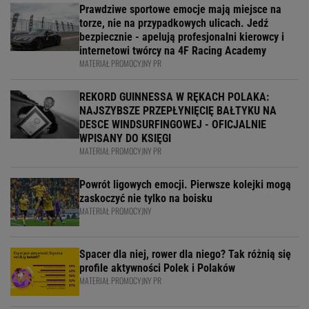
Prawdziwe sportowe emocje mają miejsce na
torze, nie na przypadkowych ulicach. Jedź
bezpiecznie - apelują profesjonalni kierowcy i
internetowi twórcy na 4F Racing Academy
MATERIAŁ PROMOCYJNY PR
REKORD GUINNESSA W RĘKACH POLAKA:
NAJSZYBSZE PRZEPŁYNIĘCIĘ BAŁTYKU NA
DESCE WINDSURFINGOWEJ - OFICJALNIE
WPISANY DO KSIĘGI
MATERIAŁ PROMOCYJNY PR
Powrót ligowych emocji. Pierwsze kolejki mogą
zaskoczyć nie tylko na boisku
MATERIAŁ PROMOCYJNY
Spacer dla niej, rower dla niego? Tak różnią się
profile aktywności Polek i Polaków
MATERIAŁ PROMOCYJNY PR