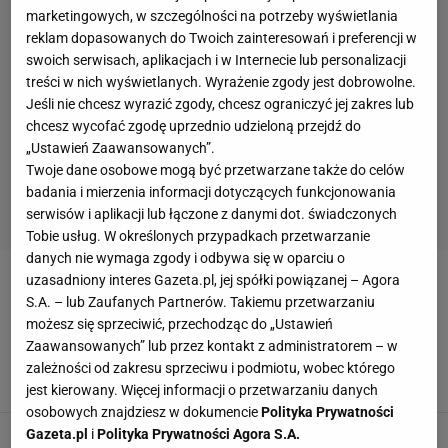
marketingowych, w szczególności na potrzeby wyświetlania
reklam dopasowanych do Twoich zainteresowań i preferencji w
swoich serwisach, aplikacjach i w Internecie lub personalizacji
treści w nich wyświetlanych. Wyrażenie zgody jest dobrowolne.
Jeśli nie chcesz wyrazić zgody, chcesz ograniczyć jej zakres lub
chcesz wycofać zgodę uprzednio udzieloną przejdź do
„Ustawień Zaawansowanych”.
Twoje dane osobowe mogą być przetwarzane także do celów
badania i mierzenia informacji dotyczących funkcjonowania
serwisów i aplikacji lub łączone z danymi dot. świadczonych
Tobie usług. W określonych przypadkach przetwarzanie
danych nie wymaga zgody i odbywa się w oparciu o
uzasadniony interes Gazeta.pl, jej spółki powiązanej – Agora
VC GREENYARD MAASEIK
S.A. – lub Zaufanych Partnerów. Takiemu przetwarzaniu
możesz się sprzeciwić, przechodząc do „Ustawień
Polski trener z sukcesami w Belgii. Powrót na
Zaawansowanych” lub przez kontakt z administratorem – w
szczyt po siedmiu latach
zależności od zakresu sprzeciwu i podmiotu, wobec którego
13 MAJA 2026, 10:51
Dawid Franek,
jest kierowany. Więcej informacji o przetwarzaniu danych
osobowych znajdziesz w dokumencie
Polityka Prywatności
Rywale wpadli pod polski walec w Lidze
Gazeta.pl
i
Polityka Prywatności Agora S.A.