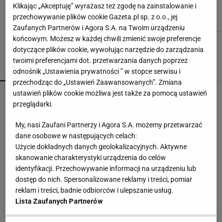
Brytyjczykowi znów zabrakło klasy
Klikając „Akceptuję” wyrażasz też zgodę na zainstalowanie i
30 PAŹDZIERNIKA 2023, 19:07
przechowywanie plików cookie Gazeta.pl sp. z o.o., jej
Paweł Matys,
Zaufanych Partnerów i Agora S.A. na Twoim urządzeniu
końcowym. Możesz w każdej chwili zmienić swoje preferencje
dotyczące plików cookie, wywołując narzędzie do zarządzania
twoimi preferencjami dot. przetwarzania danych poprzez
POPULARNE
NAJNOWSZE
odnośnik „Ustawienia prywatności ” w stopce serwisu i
przechodząc do „Ustawień Zaawansowanych”. Zmiana
Brat Grbicia radzi mu nie wracać do Serbii. "To
ustawień plików cookie możliwa jest także za pomocą ustawień
przerażające"
przeglądarki.
My, nasi Zaufani Partnerzy i Agora S.A. możemy przetwarzać
Wpadka z Abramowicz wywołała szum. U
dane osobowe w następujących celach:
Świątek wydarzyło się coś ważniejszego
Użycie dokładnych danych geolokalizacyjnych. Aktywne
SUBSKRYPCJA
skanowanie charakterystyki urządzenia do celów
identyfikacji. Przechowywanie informacji na urządzeniu lub
Północna brama gazowa. Jak Polska buduje
dostęp do nich. Spersonalizowane reklamy i treści, pomiar
nową architekturę energetyczną regionu
reklam i treści, badnie odbiorców i ulepszanie usług.
MATERIAŁ PROMOCYJNY
Lista Zaufanych Partnerów
Cały świat widział, jak Switolina potraktowała