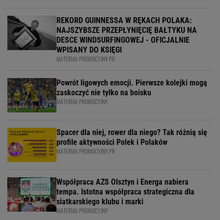
REKORD GUINNESSA W RĘKACH POLAKA:
NAJSZYBSZE PRZEPŁYNIĘCIĘ BAŁTYKU NA
DESCE WINDSURFINGOWEJ - OFICJALNIE
WPISANY DO KSIĘGI
MATERIAŁ PROMOCYJNY PR
Powrót ligowych emocji. Pierwsze kolejki mogą
zaskoczyć nie tylko na boisku
MATERIAŁ PROMOCYJNY
Spacer dla niej, rower dla niego? Tak różnią się
profile aktywności Polek i Polaków
MATERIAŁ PROMOCYJNY PR
Współpraca AZS Olsztyn i Energa nabiera
tempa. Istotna współpraca strategiczna dla
siatkarskiego klubu i marki
MATERIAŁ PROMOCYJNY