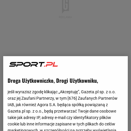
Droga Użytkowniczko, Drogi Użytkowniku,
jeśli wyrazisz zgodę klikając „Akceptuję”, Gazeta.pl sp. z o.o.
oraz jej Zaufani Partnerzy, w tym [
676
] Zaufanych Partnerów
IAB, jak również Agora S.A. będąca spółką powiązaną z
Gazeta.pl sp. z o.o., będą przetwarzać Twoje dane osobowe
takie jak adresy IP, adresy e-mail czy identyfikatory plików
cookie lub inne informacje zapisane w tych plikach do celów
marketingowych, w szczególności na potrzeby wyświetlania