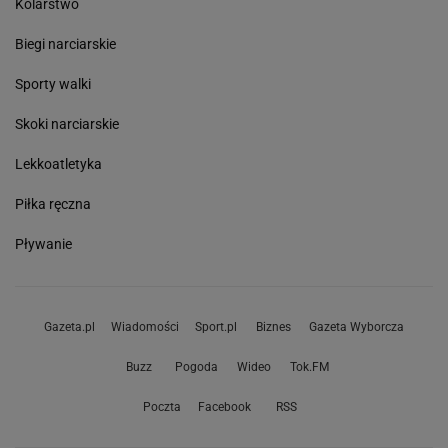
Kolarstwo
Biegi narciarskie
Sporty walki
Skoki narciarskie
Lekkoatletyka
Piłka ręczna
Pływanie
Gazeta.pl
Wiadomości
Sport.pl
Biznes
Gazeta Wyborcza
Buzz
Pogoda
Wideo
Tok.FM
Poczta
Facebook
RSS