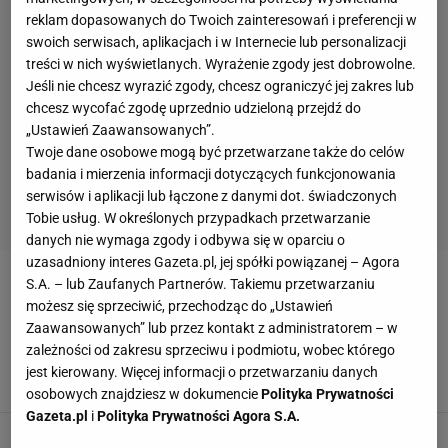
reklam dopasowanych do Twoich zainteresowań i preferencji w
swoich serwisach, aplikacjach i w Internecie lub personalizacji
treści w nich wyświetlanych. Wyrażenie zgody jest dobrowolne.
Jeśli nie chcesz wyrazić zgody, chcesz ograniczyć jej zakres lub
chcesz wycofać zgodę uprzednio udzieloną przejdź do
„Ustawień Zaawansowanych”.
Twoje dane osobowe mogą być przetwarzane także do celów
badania i mierzenia informacji dotyczących funkcjonowania
serwisów i aplikacji lub łączone z danymi dot. świadczonych
Tobie usług. W określonych przypadkach przetwarzanie
danych nie wymaga zgody i odbywa się w oparciu o
uzasadniony interes Gazeta.pl, jej spółki powiązanej – Agora
S.A. – lub Zaufanych Partnerów. Takiemu przetwarzaniu
TURNIEJ ATP MASTERS 1000 W PARYŻU
możesz się sprzeciwić, przechodząc do „Ustawień
Zaawansowanych” lub przez kontakt z administratorem – w
Publiczność oszalała po tym zagraniu
zależności od zakresu sprzeciwu i podmiotu, wobec którego
Hurkacza. Genialne! [WIDEO]
jest kierowany. Więcej informacji o przetwarzaniu danych
1 LISTOPADA 2023, 20:36
Karolina Jaskulska,
osobowych znajdziesz w dokumencie
Polityka Prywatności
Gazeta.pl
i
Polityka Prywatności Agora S.A.
Murray nie wytrzymał. Ten rywal to jego fatum.