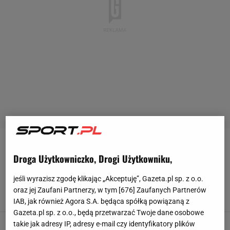
TRANSFERY GIEKSY
Droga Użytkowniczko, Drogi Użytkowniku,
GKS Katowice pilnie potrzebuje nowych
jeśli wyrazisz zgodę klikając „Akceptuję”, Gazeta.pl sp. z o.o.
piłkarzy. Czy jest szansa na transfery?
oraz jej Zaufani Partnerzy, w tym [
676
] Zaufanych Partnerów
6 SIERPNIA 2012, 12:32
ksb,
IAB, jak również Agora S.A. będąca spółką powiązaną z
Gazeta.pl sp. z o.o., będą przetwarzać Twoje dane osobowe
GieKSa w gruzach. Trener będzie miał kłopot
takie jak adresy IP, adresy e-mail czy identyfikatory plików