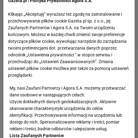
Gazeta.pl
i
Polityka Prywatności Agora S.A.
Klikając „Akceptuję” wyrażasz też zgodę na zainstalowanie i
przechowywanie plików cookie Gazeta.pl sp. z o.o., jej
Zaufanych Partnerów i Agora S.A. na Twoim urządzeniu
końcowym. Możesz w każdej chwili zmienić swoje preferencje
dotyczące plików cookie, wywołując narzędzie do zarządzania
twoimi preferencjami dot. przetwarzania danych poprzez
odnośnik „Ustawienia prywatności ” w stopce serwisu i
KP Katowice rozpoczyna misję "Ekstraklasa"
przechodząc do „Ustawień Zaawansowanych”. Zmiana
18 LIPCA 2012, 19:41
ksb,
ustawień plików cookie możliwa jest także za pomocą ustawień
przeglądarki.
GKS Katowice zrezygnował z doświadczonego
My, nasi Zaufani Partnerzy i Agora S.A. możemy przetwarzać
gracza
dane osobowe w następujących celach:
15 LIPCA 2012, 19:34
ksb,
Użycie dokładnych danych geolokalizacyjnych. Aktywne
skanowanie charakterystyki urządzenia do celów
Pamiętacie Roberta Szczota? Teraz testuje go
identyfikacji. Przechowywanie informacji na urządzeniu lub
GieKSa
dostęp do nich. Spersonalizowane reklamy i treści, pomiar
reklam i treści, badnie odbiorców i ulepszanie usług.
14 LIPCA 2012, 13:59
ksb ,
Lista Zaufanych Partnerów