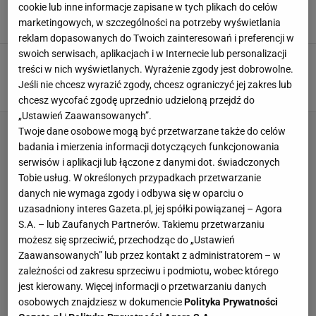
ze skleceniem składu?
cookie lub inne informacje zapisane w tych plikach do celów
marketingowych, w szczególności na potrzeby wyświetlania
24 LIPCA 2012, 12:03
ksb ,
reklam dopasowanych do Twoich zainteresowań i preferencji w
swoich serwisach, aplikacjach i w Internecie lub personalizacji
Czołowy piłkarz GKS-u Katowice odchodzi z
treści w nich wyświetlanych. Wyrażenie zgody jest dobrowolne.
klubu
Jeśli nie chcesz wyrazić zgody, chcesz ograniczyć jej zakres lub
19 LIPCA 2012, 09:36
ksb ,
chcesz wycofać zgodę uprzednio udzieloną przejdź do
„Ustawień Zaawansowanych”.
Twoje dane osobowe mogą być przetwarzane także do celów
badania i mierzenia informacji dotyczących funkcjonowania
serwisów i aplikacji lub łączone z danymi dot. świadczonych
Tobie usług. W określonych przypadkach przetwarzanie
danych nie wymaga zgody i odbywa się w oparciu o
uzasadniony interes Gazeta.pl, jej spółki powiązanej – Agora
S.A. – lub Zaufanych Partnerów. Takiemu przetwarzaniu
możesz się sprzeciwić, przechodząc do „Ustawień
Zaawansowanych” lub przez kontakt z administratorem – w
zależności od zakresu sprzeciwu i podmiotu, wobec którego
jest kierowany. Więcej informacji o przetwarzaniu danych
osobowych znajdziesz w dokumencie
Polityka Prywatności