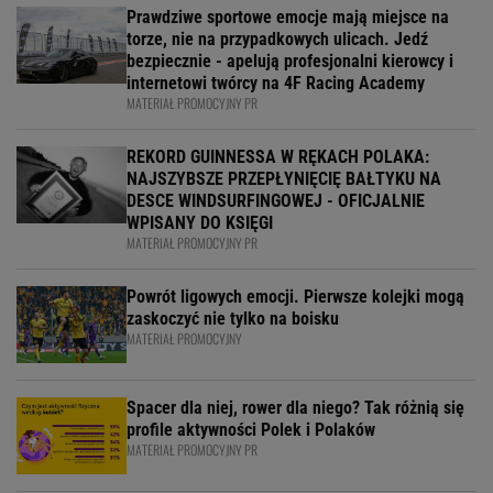
Prawdziwe sportowe emocje mają miejsce na
torze, nie na przypadkowych ulicach. Jedź
bezpiecznie - apelują profesjonalni kierowcy i
internetowi twórcy na 4F Racing Academy
MATERIAŁ PROMOCYJNY PR
REKORD GUINNESSA W RĘKACH POLAKA:
NAJSZYBSZE PRZEPŁYNIĘCIĘ BAŁTYKU NA
DESCE WINDSURFINGOWEJ - OFICJALNIE
WPISANY DO KSIĘGI
MATERIAŁ PROMOCYJNY PR
Powrót ligowych emocji. Pierwsze kolejki mogą
zaskoczyć nie tylko na boisku
MATERIAŁ PROMOCYJNY
Spacer dla niej, rower dla niego? Tak różnią się
profile aktywności Polek i Polaków
MATERIAŁ PROMOCYJNY PR