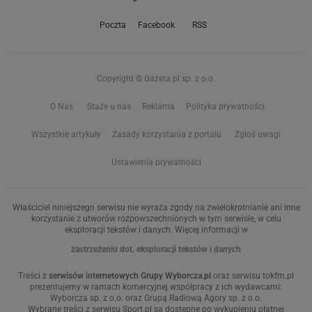
Poczta
Facebook
RSS
Copyright © Gazeta.pl sp. z o.o.
O Nas
Staże u nas
Reklama
Polityka prywatności
Wszystkie artykuły
Zasady korzystania z portalu
Zgłoś uwagi
Ustawienia prywatności
Właściciel niniejszego serwisu nie wyraża zgody na zwielokrotnianie ani inne
korzystanie z utworów rozpowszechnionych w tym serwisie, w celu
eksploracji tekstów i danych. Więcej informacji w
zastrzeżeniu dot. eksploracji tekstów i danych
Treści z
serwisów internetowych Grupy Wyborcza.pl
oraz serwisu tokfm.pl
prezentujemy w ramach komercyjnej współpracy z ich wydawcami:
Wyborcza sp. z o.o. oraz Grupą Radiową Agory sp. z o.o.
Wybrane treści z serwisu Sport.pl są dostępne po wykupieniu płatnej