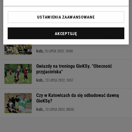
Pierwsza liga rusza już za trzy tygodnie. Trener
GieKSy ostrzega: Nie mamy zespołu!
USTAWIENIA ZAAWANSOWANE
14 LIPCA 2012, 09:56
ksb ,
AKCEPTUJĘ
Gwiazdy z Bukowej nie zagrają w sparingu z
Piastem Gliwice
13 LIPCA 2012, 19:00
ksb,
Gwiazdy na treningu GieKSy. "Obecność
przyjacielska"
13 LIPCA 2012, 10:57
ksb ,
Czy w Katowicach da się odbudować dawną
GieKSę?
13 LIPCA 2012, 08:56
ksb ,