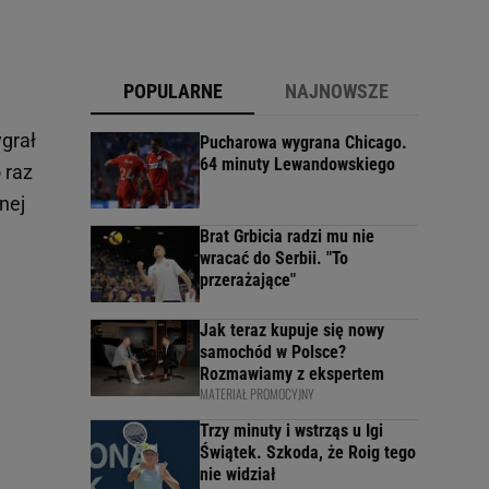
POPULARNE
NAJNOWSZE
grał
Pucharowa wygrana Chicago.
64 minuty Lewandowskiego
 raz
nej
Brat Grbicia radzi mu nie
wracać do Serbii. "To
przerażające"
Jak teraz kupuje się nowy
samochód w Polsce?
Rozmawiamy z ekspertem
MATERIAŁ PROMOCYJNY
Trzy minuty i wstrząs u Igi
Świątek. Szkoda, że Roig tego
nie widział