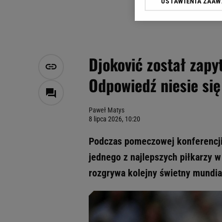
USTAWIENIA ZAA
Klikając „Akceptuję” wyra
Zaufanych Partnerów i A
dotyczące plików cookie,
odnośnik „Ustawienia pr
plików cookie możliwa je
Djoković został zapy
My, nasi Zaufani Partne
Odpowiedź niesie się
Użycie dokładnych danych
Przechowywanie informacji
badnie odbiorców i uleps
Paweł Matys
8 lipca 2026, 10:20
Podczas pomeczowej konferencji 
jednego z najlepszych piłkarzy w
rozgrywa kolejny świetny mundial