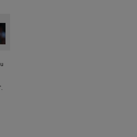
iu
".