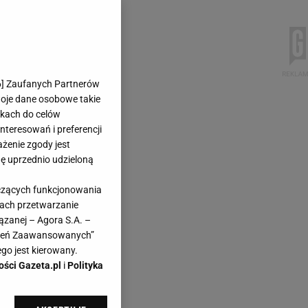
6
] Zaufanych Partnerów
woje dane osobowe takie
likach do celów
teresowań i preferencji
ażenie zgody jest
dę uprzednio udzieloną
yczących funkcjonowania
kach przetwarzanie
ązanej – Agora S.A. –
awień Zaawansowanych”
go jest kierowany.
ości Gazeta.pl
i
Polityka