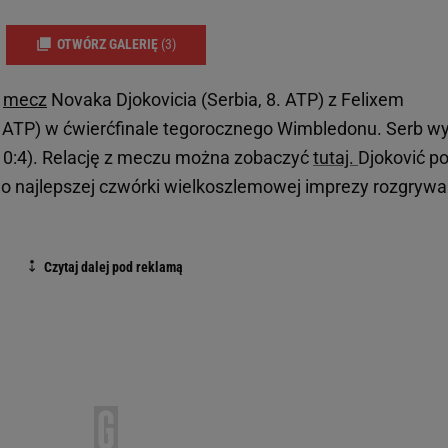
OTWÓRZ GALERIĘ
(3)
ł
mecz
Novaka Djokovicia (Serbia, 8. ATP) z Felixem
ATP) w ćwierćfinale tegorocznego Wimbledonu. Serb wy
:6 (10:4). Relację z meczu można zobaczyć
tutaj.
Djoković po
do najlepszej czwórki wielkoszlemowej imprezy rozgrywa