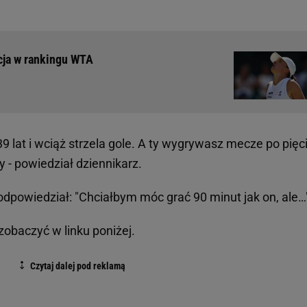
cja w rankingu WTA
9 lat i wciąż strzela gole. A ty wygrywasz mecze po pięc
y - powiedział dziennikarz.
dpowiedział: "Chciałbym móc grać 90 minut jak on, ale…
obaczyć w linku poniżej.