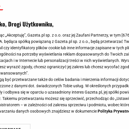
ko, Drogi Użytkowniku,
jąc „Akceptuję”, Gazeta.pl sp. z o.o. oraz jej Zaufani Partnerzy, w tym [
67
.A. będąca spółką powiązaną z Gazeta.pl sp. z o.o., będą przetwarzać T
ail czy identyfikatory plików cookie lub inne informacje zapisane w tych p
gólności na potrzeby wyświetlania reklam dopasowanych do Twoich zain
acjach i w Internecie lub personalizacji treści w nich wyświetlanych. Wyr
cesz wyrazić zgody, chcesz ograniczyć jej zakres lub chcesz wycofać zgo
aawansowanych”.
 być przetwarzane także do celów badania i mierzenia informacji dot
 łączone z danymi dot. świadczonych Tobie usług. W określonych przypad
i odbywa się w oparciu o uzasadniony interes Gazeta.pl, jej spółki powi
. Takiemu przetwarzaniu możesz się sprzeciwić, przechodząc do „Ust
nistratorem – w zależności od zakresu sprzeciwu i podmiotu, wobec które
etwarzaniu danych osobowych znajdziesz w dokumencie
Polityka Prywatn