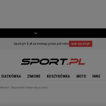
ZIECKO
MOTO
SIATKÓWKA
ZIMOWE
KOSZYKÓWKA
MOTO
INNE
Messim. Odpowiedź niesie się po sieci