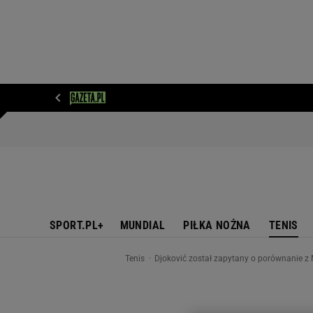
WIADOMOŚCI
NEXT
SPORT
PLOTEK
D
SPORT.PL+
MUNDIAL
PIŁKA NOŻNA
TENIS
Tenis
Djoković został zapytany o porównanie z 