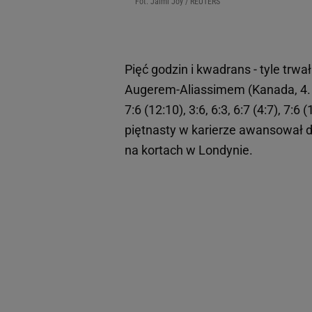
Fot. Jaimi Joy / REUTERS
Pięć godzin i kwadrans - tyle trwa
Augerem-Aliassimem (Kanada, 4. 
7:6 (12:10), 3:6, 6:3, 6:7 (4:7), 7
piętnasty w karierze awansował 
na kortach w Londynie.