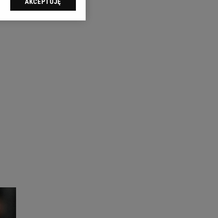
AKCEPTUJĘ
l sp. z o.o., jej
ić swoje preferencje
arzania danych poprzez
ych”. Zmiana ustawień
ach:
 celów identyfikacji.
omiar reklam i treści,