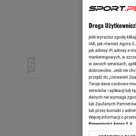
Droga Użytkownicz
jeśli wyrazisz zgodę klika
IAB, jak również Agora S
jak adresy IP, adresy e-m
marketingowych, w szcze
w swoich serwisach, aplik
dobrowolne. Jeśli nie ch
przejdź do „Ustawień Z
Twoje dane osobowe mogą
serwisów i aplikacji lub
danych nie wymaga zgody 
lub Zaufanych Partnerów
lub przez kontakt z admi
Więcej informacji o prz
Prywatności Agora S.A.