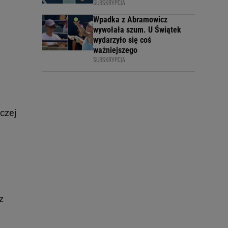
SUBSKRYPCJA
Wpadka z Abramowicz
wywołała szum. U Świątek
wydarzyło się coś
ważniejszego
SUBSKRYPCJA
czej
z