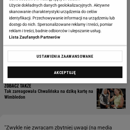
Użycie dokładnych danych geolokalizacyjnych. Aktywne
Kolejnym etapem przygotowań do Wimbledonu
skanowanie charakterystyki urządzenia do celów
będzie dla Rybakiny turniej w Berlinie. W dobrej
grze
identyfikacji. Przechowywanie informacji na urządzeniu lub
tenisistce ma pomóc ucieczka z sieci. Wiceliderka
dostęp do nich. Spersonalizowane reklamy i treści, pomiar
reklam i treści, badnie odbiorców i ulepszanie usług.
rankingu WTA postanowiła dezaktywować swoje
Lista Zaufanych Partnerów
konta w mediach społecznościowych, co
potwierdziła na konferencji prasowej przed startem
USTAWIENIA ZAAWANSOWANE
rozgrywek. Taka decyzja była spodowana hejtem,
który w internecie spotkał Rybakinę.
AKCEPTUJĘ
Tak zareagowała Chwalińska na dziką kartę na
Wimbledon
"Zwykle nie zwracam zbytniej uwagi (na media