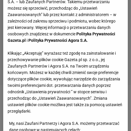
S.A. – lub Zaufanych Partnerów. Takiemu przetwarzaniu
możesz się sprzeciwić, przechodząc do „Ustawień
Zaawansowanych” lub przez kontakt z administratorem – w
zależności od zakresu sprzeciwu i podmiotu, wobec którego
jest kierowany. Więcej informacji o przetwarzaniu danych
osobowych znajdziesz w dokumencie
Polityka Prywatności
Gazeta.pl
i
Polityka Prywatności Agora S.A.
Klikając „Akceptuję” wyrażasz też zgodę na zainstalowanie i
przechowywanie plików cookie Gazeta.pl sp. z o.o., jej
Zaufanych Partnerów i Agora S.A. na Twoim urządzeniu
końcowym. Możesz w każdej chwili zmienić swoje preferencje
dotyczące plików cookie, wywołując narzędzie do zarządzania
twoimi preferencjami dot. przetwarzania danych poprzez
odnośnik „Ustawienia prywatności ” w stopce serwisu i
Zobacz wideo
Alan Ważny o eliminacjach Enea
przechodząc do „Ustawień Zaawansowanych”. Zmiana
ustawień plików cookie możliwa jest także za pomocą ustawień
Poznań Open 2026: Zagrałem bardziej agresywnie
przeglądarki.
Stanowcza decyzja Rybakiny. "Było tego za dużo"
My, nasi Zaufani Partnerzy i Agora S.A. możemy przetwarzać
dane osobowe w następujących celach: