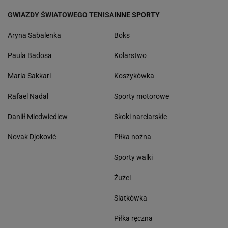
GWIAZDY ŚWIATOWEGO TENISA
INNE SPORTY
Aryna Sabalenka
Boks
Paula Badosa
Kolarstwo
Maria Sakkari
Koszykówka
Rafael Nadal
Sporty motorowe
Daniił Miedwiediew
Skoki narciarskie
Novak Djoković
Piłka nożna
Sporty walki
Żużel
Siatkówka
Piłka ręczna