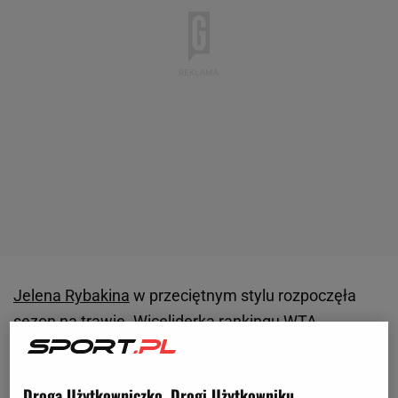
Jelena Rybakina
w przeciętnym stylu rozpoczęła
sezon na trawie. Wiceliderka rankingu WTA
przegrała w ćwierćfinale turnieju w Londynie z Katie
Boulter. Reprezentantka Kazachstanu podjęła
Droga Użytkowniczko, Drogi Użytkowniku,