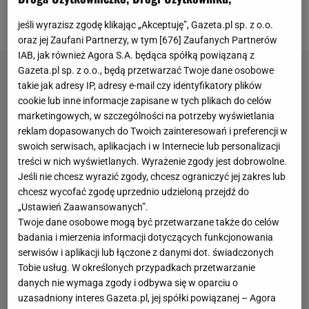
drastyczną decyzję, która ma jej pomóc w
przygotowaniach do tegorocznego Wimbledonu.
jeśli wyrazisz zgodę klikając „Akceptuję”, Gazeta.pl sp. z o.o.
oraz jej Zaufani Partnerzy, w tym [
676
] Zaufanych Partnerów
IAB, jak również Agora S.A. będąca spółką powiązaną z
Gazeta.pl sp. z o.o., będą przetwarzać Twoje dane osobowe
takie jak adresy IP, adresy e-mail czy identyfikatory plików
cookie lub inne informacje zapisane w tych plikach do celów
marketingowych, w szczególności na potrzeby wyświetlania
reklam dopasowanych do Twoich zainteresowań i preferencji w
swoich serwisach, aplikacjach i w Internecie lub personalizacji
treści w nich wyświetlanych. Wyrażenie zgody jest dobrowolne.
Jeśli nie chcesz wyrazić zgody, chcesz ograniczyć jej zakres lub
chcesz wycofać zgodę uprzednio udzieloną przejdź do
„Ustawień Zaawansowanych”.
Twoje dane osobowe mogą być przetwarzane także do celów
badania i mierzenia informacji dotyczących funkcjonowania
serwisów i aplikacji lub łączone z danymi dot. świadczonych
Tobie usług. W określonych przypadkach przetwarzanie
danych nie wymaga zgody i odbywa się w oparciu o
uzasadniony interes Gazeta.pl, jej spółki powiązanej – Agora