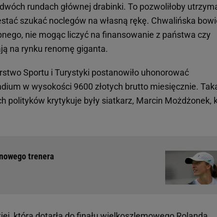
 dwóch rundach głównej drabinki. To pozwoliłoby utrzym
przestać szukać noclegów na własną rękę. Chwalińska bow
ego, nie mogąc liczyć na finansowanie z państwa czy
ją na rynku renomę giganta.
erstwo Sportu i Turystyki postanowiło uhonorować
ium w wysokości 9600 złotych brutto miesięcznie. Tak
ch polityków krytykuje były siatkarz, Marcin Możdżonek, 
 nowego trenera
iej, która dotarła do finału wielkoszlemowego Rolanda