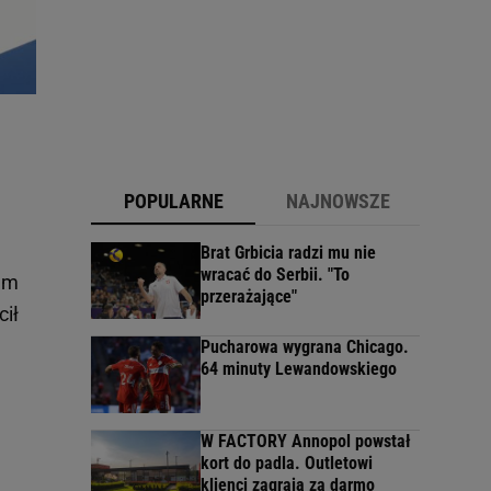
POPULARNE
NAJNOWSZE
Brat Grbicia radzi mu nie
wracać do Serbii. "To
Tam
przerażające"
cił
Pucharowa wygrana Chicago.
64 minuty Lewandowskiego
W FACTORY Annopol powstał
kort do padla. Outletowi
klienci zagrają za darmo