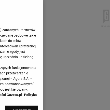
6
] Zaufanych Partnerów
woje dane osobowe takie
likach do celów
teresowań i preferencji
ażenie zgody jest
dę uprzednio udzieloną
yczących funkcjonowania
kach przetwarzanie
ązanej – Agora S.A. –
awień Zaawansowanych”
go jest kierowany.
ości Gazeta.pl
i
Polityka