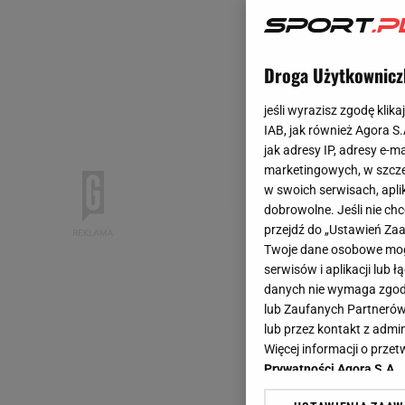
Droga Użytkownicz
jeśli wyrazisz zgodę klika
IAB, jak również Agora S
jak adresy IP, adresy e-m
marketingowych, w szcze
w swoich serwisach, aplik
dobrowolne. Jeśli nie ch
przejdź do „Ustawień Z
Twoje dane osobowe mogą
serwisów i aplikacji lub
danych nie wymaga zgody 
lub Zaufanych Partnerów
lub przez kontakt z admi
Więcej informacji o prz
Prywatności Agora S.A.