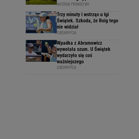
MATERIAŁ PROMOCYJNY
Trzy minuty i wstrząs u Igi
Świątek. Szkoda, że Roig tego
nie widział
SUBSKRYPCJA
Wpadka z Abramowicz
wywołała szum. U Świątek
wydarzyło się coś
ważniejszego
SUBSKRYPCJA