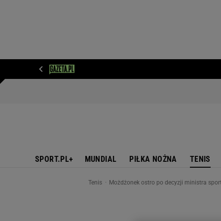
WIADOMOŚCI
NEXT
SPORT
PLOTEK
D
SPORT.PL+
MUNDIAL
PIŁKA NOŻNA
TENIS
Tenis
Możdżonek ostro po decyzji ministra sport