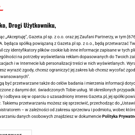
ko, Drogi Użytkowniku,
jąc „Akceptuję”, Gazeta.pl sp. z o.o. oraz jej Zaufani Partnerzy, w tym [
67
.A. będąca spółką powiązaną z Gazeta.pl sp. z o.o., będą przetwarzać T
ail czy identyfikatory plików cookie lub inne informacje zapisane w tych p
gólności na potrzeby wyświetlania reklam dopasowanych do Twoich zain
acjach i w Internecie lub personalizacji treści w nich wyświetlanych. Wyr
cesz wyrazić zgody, chcesz ograniczyć jej zakres lub chcesz wycofać zgo
aawansowanych”.
 być przetwarzane także do celów badania i mierzenia informacji dot
 łączone z danymi dot. świadczonych Tobie usług. W określonych przypad
i odbywa się w oparciu o uzasadniony interes Gazeta.pl, jej spółki powi
. Takiemu przetwarzaniu możesz się sprzeciwić, przechodząc do „Ust
nistratorem – w zależności od zakresu sprzeciwu i podmiotu, wobec które
etwarzaniu danych osobowych znajdziesz w dokumencie
Polityka Prywatn