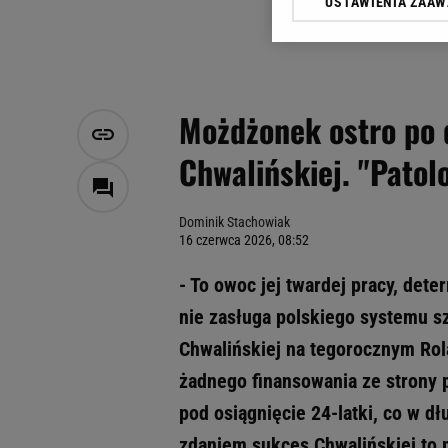
USTAWIENIA ZAA
Klikając „Akceptuję” wyra
Zaufanych Partnerów i A
dotyczące plików cookie,
odnośnik „Ustawienia pr
plików cookie możliwa je
Możdżonek ostro po d
My, nasi Zaufani Partne
Chwalińskiej. "Patol
Użycie dokładnych danych
Przechowywanie informacji
badnie odbiorców i uleps
Dominik Stachowiak
16 czerwca 2026, 08:52
- To owoc jej twardej pracy, dete
nie zasługa polskiego systemu s
Chwalińskiej na tegorocznym Rola
żadnego finansowania ze strony p
pod osiągnięcie 24-latki, co w d
zdaniem sukces Chwalińskiej to 