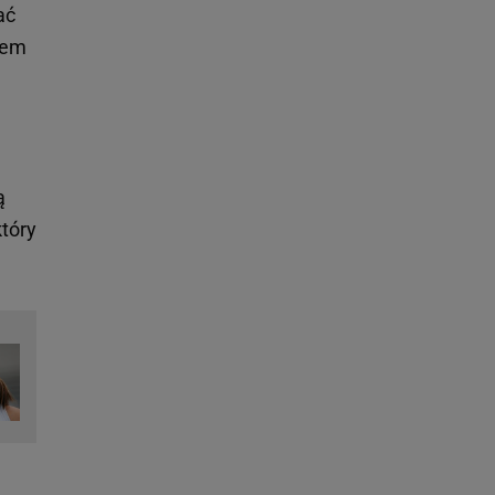
ać
iem
ą
który