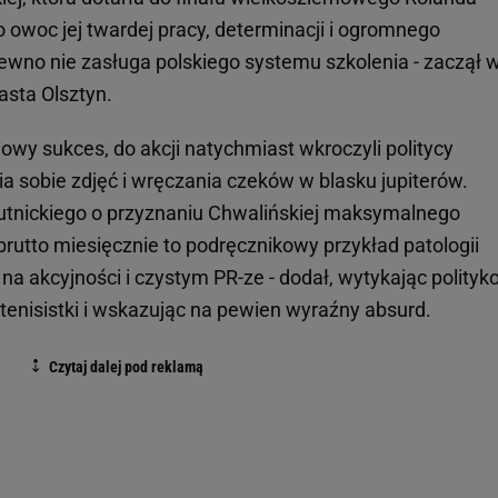
o owoc jej twardej pracy, determinacji i ogromnego
pewno nie zasługa polskiego systemu szkolenia - zaczął 
asta Olsztyn.
ciowy sukces, do akcji natychmiast wkroczyli politycy
a sobie zdjęć i wręczania czeków w blasku jupiterów.
tnickiego o przyznaniu Chwalińskiej maksymalnego
rutto miesięcznie to podręcznikowy przykład patologii
ej na akcyjności i czystym PR-ze - dodał, wytykając polity
tenisistki i wskazując na pewien wyraźny absurd.