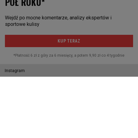
Siatkówka
Piłka ręczna
SOCIAL MEDIA
Facebook
Twitter
Instagram
Twitch
Gazeta.pl
Wiadomości
Sport.pl
Biznes
Gazeta Wyborcza
Buzz
Pogoda
Wideo
Tok.FM