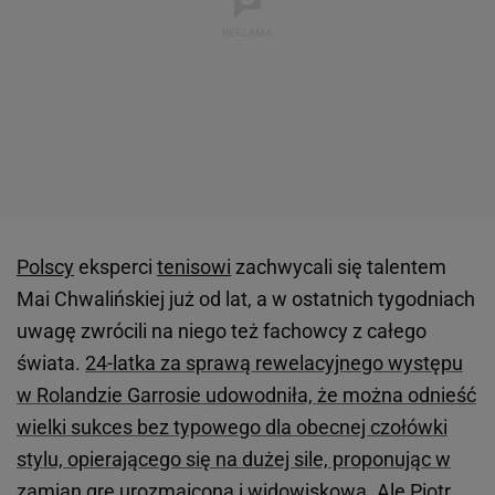
Polscy
eksperci
tenisowi
zachwycali się talentem
Mai Chwalińskiej już od lat, a w ostatnich tygodniach
uwagę zwrócili na niego też fachowcy z całego
świata.
24-latka za sprawą rewelacyjnego występu
w Rolandzie Garrosie udowodniła, że można odnieść
wielki sukces bez typowego dla obecnej czołówki
stylu, opierającego się na dużej sile, proponując w
zamian grę urozmaiconą i widowiskową
. Ale Piotr