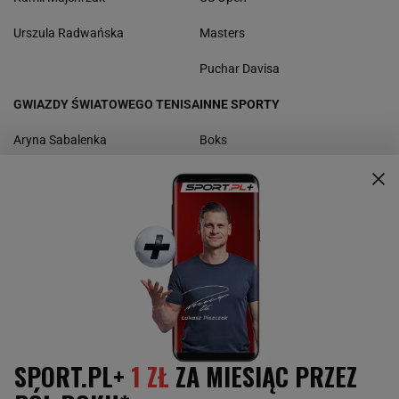
Urszula Radwańska
Masters
Puchar Davisa
GWIAZDY ŚWIATOWEGO TENISA
INNE SPORTY
Aryna Sabalenka
Boks
Paula Badosa
Kolarstwo
Maria Sakkari
Koszykówka
Rafael Nadal
Sporty motorowe
Daniił Miedwiediew
Skoki narciarskie
Novak Djoković
Piłka nożna
Sporty walki
Żużel