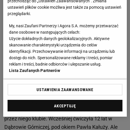
przechodząc do „Ustawień Zaawansowanych”. Zmiana
Z perspektywy widza, w wielkim tenisie klub ma
ustawień plików cookie możliwa jest także za pomocą ustawień
drugo-, a może nawet trzeciorzędne znaczenie.
przeglądarki.
Podczas meczu w rywalizacji międzynarodowej przy
My, nasi Zaufani Partnerzy i Agora S.A. możemy przetwarzać
nazwisku zawodników jest podawana przecież tylko
dane osobowe w następujących celach:
narodowość (wyjątkiem są gracze z Rosji i Białorusi,
Użycie dokładnych danych geolokalizacyjnych. Aktywne
występujący jako neutralni). Gdy ktoś odnosi
skanowanie charakterystyki urządzenia do celów
identyfikacji. Przechowywanie informacji na urządzeniu lub
niespodziewany sukces, pojawiają się jednak
dostęp do nich. Spersonalizowane reklamy i treści, pomiar
pytania o dotychczasową drogę nowej bohaterki czy
reklam i treści, badnie odbiorców i ulepszanie usług.
bohatera, a ta może być mocno związana z danym
Lista Zaufanych Partnerów
klubem. Tak właśnie jest w przypadku Chwalińskiej.
USTAWIENIA ZAAWANSOWANE
Szczypka już od kilkunastu lat jest jej menedżerem.
Został nim dużo wcześniej, nim
Maja
przeniosła się
AKCEPTUJĘ
do Bielska-Białej i zaczęła trenować w założonym
przez niego klubie. Wcześniej ćwiczyła 12 lat w
Dąbrowie Górniczej, pod okiem Pawła Kałuży. Ale