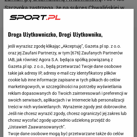
Szczypka zastrzega, że na sukces Chwalińskiej w
zaledwie pięciu procentach składa się talent.
Droga Użytkowniczko, Drogi Użytkowniku,
jeśli wyrazisz zgodę klikając „Akceptuję”, Gazeta.pl sp. z o.o.
oraz jej Zaufani Partnerzy, w tym [
676
] Zaufanych Partnerów
IAB, jak również Agora S.A. będąca spółką powiązaną z
Gazeta.pl sp. z o.o., będą przetwarzać Twoje dane osobowe
takie jak adresy IP, adresy e-mail czy identyfikatory plików
cookie lub inne informacje zapisane w tych plikach do celów
marketingowych, w szczególności na potrzeby wyświetlania
reklam dopasowanych do Twoich zainteresowań i preferencji w
swoich serwisach, aplikacjach i w Internecie lub personalizacji
treści w nich wyświetlanych. Wyrażenie zgody jest dobrowolne.
Jeśli nie chcesz wyrazić zgody, chcesz ograniczyć jej zakres lub
chcesz wycofać zgodę uprzednio udzieloną przejdź do
„Ustawień Zaawansowanych”.
Twoje dane osobowe mogą być przetwarzane także do celów