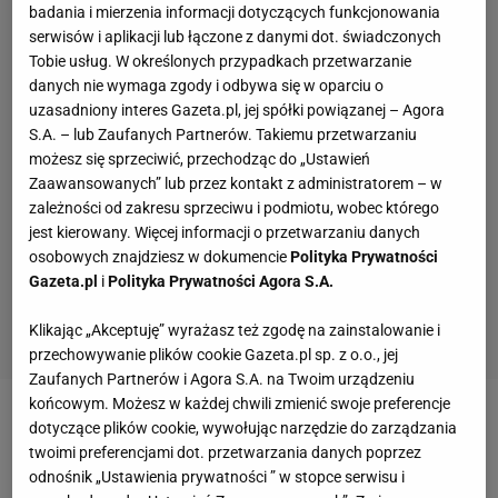
badania i mierzenia informacji dotyczących funkcjonowania
serwisów i aplikacji lub łączone z danymi dot. świadczonych
Tobie usług. W określonych przypadkach przetwarzanie
danych nie wymaga zgody i odbywa się w oparciu o
uzasadniony interes Gazeta.pl, jej spółki powiązanej – Agora
S.A. – lub Zaufanych Partnerów. Takiemu przetwarzaniu
możesz się sprzeciwić, przechodząc do „Ustawień
Zaawansowanych” lub przez kontakt z administratorem – w
zależności od zakresu sprzeciwu i podmiotu, wobec którego
jest kierowany. Więcej informacji o przetwarzaniu danych
osobowych znajdziesz w dokumencie
Polityka Prywatności
Gazeta.pl
i
Polityka Prywatności Agora S.A.
Klikając „Akceptuję” wyrażasz też zgodę na zainstalowanie i
przechowywanie plików cookie Gazeta.pl sp. z o.o., jej
Zaufanych Partnerów i Agora S.A. na Twoim urządzeniu
końcowym. Możesz w każdej chwili zmienić swoje preferencje
Chwalińska w centrum uwagi. Tego brakuje jej
dotyczące plików cookie, wywołując narzędzie do zarządzania
klubowi
twoimi preferencjami dot. przetwarzania danych poprzez
odnośnik „Ustawienia prywatności ” w stopce serwisu i