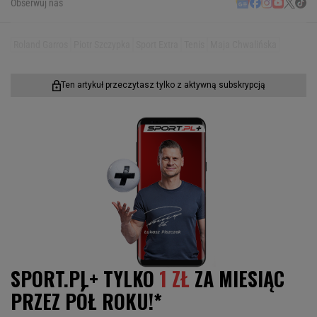
Obserwuj nas
Roland Garros
Piotr Szczypka
Sport Extra
Tenis
Maja Chwalińska