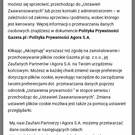
możesz się sprzeciwić, przechodząc do „Ustawień
Zaawansowanych” lub przez kontakt z administratorem – w
zależności od zakresu sprzeciwu i podmiotu, wobec którego
jest kierowany. Więcej informacji o przetwarzaniu danych
osobowych znajdziesz w dokumencie
Polityka Prywatności
Gazeta.pl
i
Polityka Prywatności Agora S.A.
Klikając „Akceptuję” wyrażasz też zgodę na zainstalowanie i
przechowywanie plików cookie Gazeta.pl sp. z o.o., jej
Zaufanych Partnerów i Agora S.A. na Twoim urządzeniu
końcowym. Możesz w każdej chwili zmienić swoje preferencje
dotyczące plików cookie, wywołując narzędzie do zarządzania
twoimi preferencjami dot. przetwarzania danych poprzez
Zobacz wideo
"To mnie bardzo wzruszyło".
odnośnik „Ustawienia prywatności ” w stopce serwisu i
Chwalińska reaguje na mural w Dąbrowie Górniczej
przechodząc do „Ustawień Zaawansowanych”. Zmiana
ustawień plików cookie możliwa jest także za pomocą ustawień
przeglądarki.
W finale rywalem Polaka był kolejny
zawodnik
ze
ścisłej światowej czołówki - Alex de Minaur.
My, nasi Zaufani Partnerzy i Agora S.A. możemy przetwarzać
dane osobowe w następujących celach:
Majchrzak zapowiadał, że da z siebie wszystko