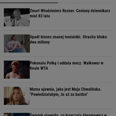
Zmarł Włodzimierz Rezner. Ceniony dziennikarz
miał 83 lata
Upadł biznes znanej tenisistki. Straciła blisko
dwa miliony
Pokonała Polkę i oddała mecz. Walkower w
finale WTA
Mama ujawnia, jaka jest Maja Chwalińska.
"Powiedziałabym, że aż za bardzo"
Świątek ujawniła, co krzyczała Abramowicz w