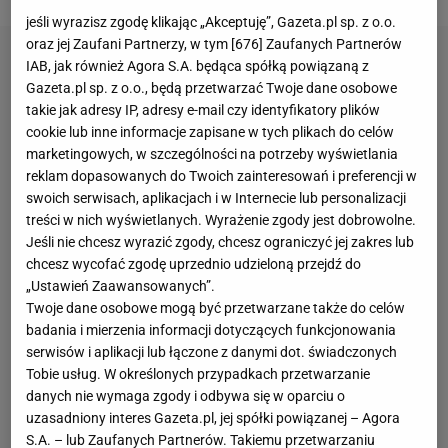
jeśli wyrazisz zgodę klikając „Akceptuję”, Gazeta.pl sp. z o.o.
oraz jej Zaufani Partnerzy, w tym [
676
] Zaufanych Partnerów
IAB, jak również Agora S.A. będąca spółką powiązaną z
Gazeta.pl sp. z o.o., będą przetwarzać Twoje dane osobowe
takie jak adresy IP, adresy e-mail czy identyfikatory plików
cookie lub inne informacje zapisane w tych plikach do celów
marketingowych, w szczególności na potrzeby wyświetlania
reklam dopasowanych do Twoich zainteresowań i preferencji w
swoich serwisach, aplikacjach i w Internecie lub personalizacji
treści w nich wyświetlanych. Wyrażenie zgody jest dobrowolne.
Jeśli nie chcesz wyrazić zgody, chcesz ograniczyć jej zakres lub
chcesz wycofać zgodę uprzednio udzieloną przejdź do
„Ustawień Zaawansowanych”.
Twoje dane osobowe mogą być przetwarzane także do celów
badania i mierzenia informacji dotyczących funkcjonowania
serwisów i aplikacji lub łączone z danymi dot. świadczonych
Tobie usług. W określonych przypadkach przetwarzanie
danych nie wymaga zgody i odbywa się w oparciu o
uzasadniony interes Gazeta.pl, jej spółki powiązanej – Agora
S.A. – lub Zaufanych Partnerów. Takiemu przetwarzaniu