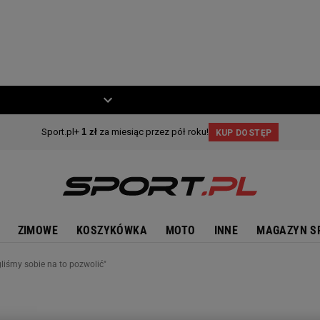
ZIECKO
MOTO
ZIMOWE
KOSZYKÓWKA
MOTO
INNE
MAGAZYN S
iśmy sobie na to pozwolić"