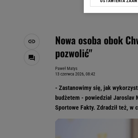
USTAWIENIA ZAA
Klikając „Akceptuję” wyra
Zaufanych Partnerów i A
dotyczące plików cookie,
odnośnik „Ustawienia pr
plików cookie możliwa je
Nowa osoba obok Chw
My, nasi Zaufani Partne
pozwolić"
Użycie dokładnych danych
Przechowywanie informacji
badnie odbiorców i uleps
Paweł Matys
13 czerwca 2026, 08:42
- Zastanowimy się, jak wykorzys
budżetem - powiedział Jaroslav 
Sportowe Fakty. Zdradził też, w c