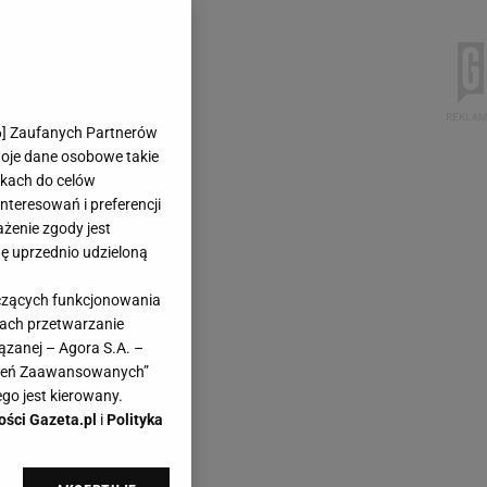
6
] Zaufanych Partnerów
woje dane osobowe takie
likach do celów
teresowań i preferencji
ażenie zgody jest
dę uprzednio udzieloną
yczących funkcjonowania
kach przetwarzanie
ązanej – Agora S.A. –
awień Zaawansowanych”
go jest kierowany.
ości Gazeta.pl
i
Polityka