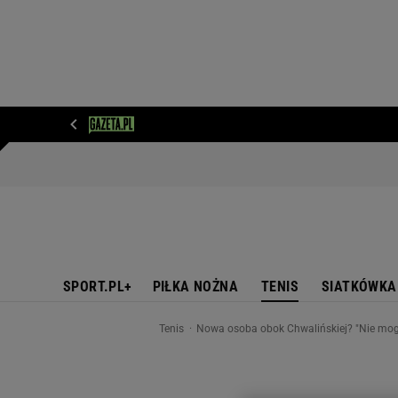
WIADOMOŚCI
NEXT
SPORT
PLOTEK
D
SPORT.PL+
PIŁKA NOŻNA
TENIS
SIATKÓWKA
Tenis
Nowa osoba obok Chwalińskiej? "Nie mogl