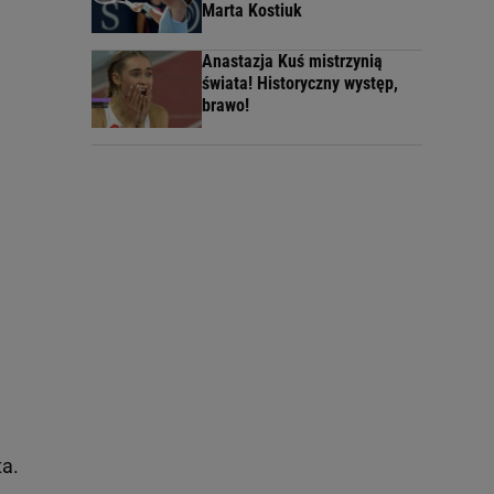
Marta Kostiuk
Anastazja Kuś mistrzynią
świata! Historyczny występ,
brawo!
ta.