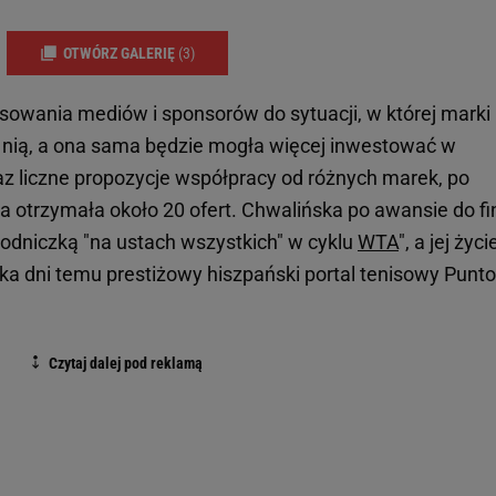
OTWÓRZ GALERIĘ
(3)
esowania mediów i sponsorów do sytuacji, w której marki
 nią, a ona sama będzie mogła więcej inwestować w
z liczne propozycje współpracy od różnych marek, po
cja otrzymała około 20 ofert. Chwalińska po awansie do fi
odniczką "na ustach wszystkich" w cyklu
WTA
", a jej życi
kilka dni temu prestiżowy hiszpański portal tenisowy Punt