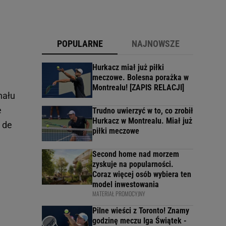
POPULARNE
NAJNOWSZE
Hurkacz miał już piłki
meczowe. Bolesna porażka w
Montrealu! [ZAPIS RELACJI]
nału
e
Trudno uwierzyć w to, co zrobił
Hurkacz w Montrealu. Miał już
o de
piłki meczowe
Second home nad morzem
zyskuje na popularności.
Coraz więcej osób wybiera ten
model inwestowania
MATERIAŁ PROMOCYJNY
Pilne wieści z Toronto! Znamy
godzinę meczu Iga Świątek -