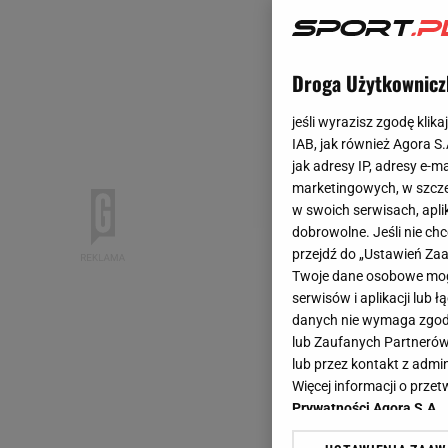
Droga Użytkownicz
jeśli wyrazisz zgodę klika
IAB, jak również Agora S
jak adresy IP, adresy e-m
marketingowych, w szcze
w swoich serwisach, aplik
dobrowolne. Jeśli nie ch
przejdź do „Ustawień Z
Twoje dane osobowe mogą
serwisów i aplikacji lub
danych nie wymaga zgody 
lub Zaufanych Partnerów
lub przez kontakt z admi
Więcej informacji o prz
Prywatności Agora S.A.