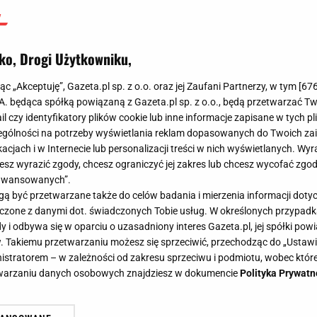
ko, Drogi Użytkowniku,
jąc „Akceptuję”, Gazeta.pl sp. z o.o. oraz jej Zaufani Partnerzy, w tym [
67
.A. będąca spółką powiązaną z Gazeta.pl sp. z o.o., będą przetwarzać T
ail czy identyfikatory plików cookie lub inne informacje zapisane w tych p
gólności na potrzeby wyświetlania reklam dopasowanych do Twoich zain
acjach i w Internecie lub personalizacji treści w nich wyświetlanych. Wyr
cesz wyrazić zgody, chcesz ograniczyć jej zakres lub chcesz wycofać zgo
aawansowanych”.
 być przetwarzane także do celów badania i mierzenia informacji dot
 łączone z danymi dot. świadczonych Tobie usług. W określonych przypad
i odbywa się w oparciu o uzasadniony interes Gazeta.pl, jej spółki powi
. Takiemu przetwarzaniu możesz się sprzeciwić, przechodząc do „Ust
nistratorem – w zależności od zakresu sprzeciwu i podmiotu, wobec które
etwarzaniu danych osobowych znajdziesz w dokumencie
Polityka Prywatn