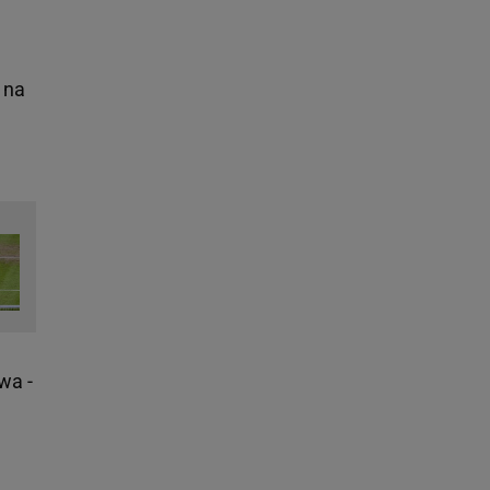
 na
wa -