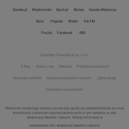
Gazeta.pl
Wiadomości
Sport.pl
Biznes
Gazeta Wyborcza
Buzz
Pogoda
Wideo
Tok.FM
Poczta
Facebook
RSS
Copyright © Gazeta.pl sp. z o.o.
O Nas
Staże u nas
Reklama
Polityka prywatności
Wszystkie artykuły
Zasady korzystania z portalu
Zgłoś uwagi
Ustawienia prywatności
Właściciel niniejszego serwisu nie wyraża zgody na zwielokrotnianie ani inne
korzystanie z utworów rozpowszechnionych w tym serwisie, w celu
eksploracji tekstów i danych. Więcej informacji w
zastrzeżeniu dot. eksploracji tekstów i danych