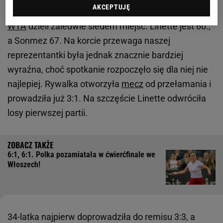
AKCEPTUJĘ
Turczynka Zeynep Sonmez. Obie panie w
rankingu
WTA
dzieli zaledwie siedem miejsc. Linette jest 60.,
a Sonmez 67. Na korcie przewaga naszej
reprezentantki była jednak znacznie bardziej
wyraźna, choć spotkanie rozpoczęło się dla niej nie
najlepiej. Rywalka otworzyła
mecz
od przełamania i
prowadziła już 3:1. Na szczęście Linette odwróciła
losy pierwszej partii.
6:1, 6:1. Polka pozamiatała w ćwierćfinale we
Włoszech!
34-latka najpierw doprowadziła do remisu 3:3, a