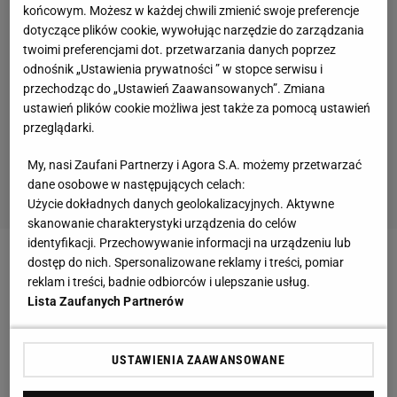
końcowym. Możesz w każdej chwili zmienić swoje preferencje
dotyczące plików cookie, wywołując narzędzie do zarządzania
twoimi preferencjami dot. przetwarzania danych poprzez
odnośnik „Ustawienia prywatności ” w stopce serwisu i
przechodząc do „Ustawień Zaawansowanych”. Zmiana
ustawień plików cookie możliwa jest także za pomocą ustawień
przeglądarki.
My, nasi Zaufani Partnerzy i Agora S.A. możemy przetwarzać
dane osobowe w następujących celach:
Użycie dokładnych danych geolokalizacyjnych. Aktywne
skanowanie charakterystyki urządzenia do celów
identyfikacji. Przechowywanie informacji na urządzeniu lub
dostęp do nich. Spersonalizowane reklamy i treści, pomiar
Zobacz wideo
Rewolucja w życiu Mai Chwalińskiej.
reklam i treści, badnie odbiorców i ulepszanie usług.
Tego jeszcze nie przeżyła
Lista Zaufanych Partnerów
Szybki mecz Magdy Linette. Polka w półfinale
USTAWIENIA ZAAWANSOWANE
Rywalką Polki była 10 lat od niej młodsza