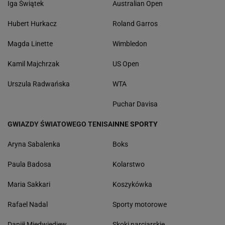
Iga Świątek
Australian Open
Hubert Hurkacz
Roland Garros
Magda Linette
Wimbledon
Kamil Majchrzak
US Open
Urszula Radwańska
WTA
Puchar Davisa
GWIAZDY ŚWIATOWEGO TENISA
INNE SPORTY
Aryna Sabalenka
Boks
Paula Badosa
Kolarstwo
Maria Sakkari
Koszykówka
Rafael Nadal
Sporty motorowe
Daniił Miedwiediew
Skoki narciarskie