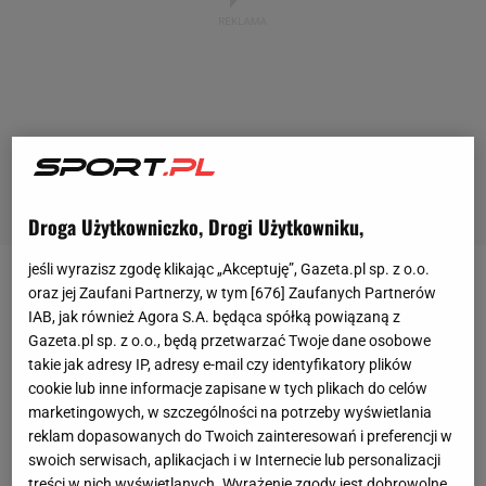
Droga Użytkowniczko, Drogi Użytkowniku,
jeśli wyrazisz zgodę klikając „Akceptuję”, Gazeta.pl sp. z o.o.
Magda Linette
znakomicie poczyna sobie w turnieju
oraz jej Zaufani Partnerzy, w tym [
676
] Zaufanych Partnerów
IAB, jak również Agora S.A. będąca spółką powiązaną z
WTA 250 w holenderskim s'Hertogenbosch.
Gazeta.pl sp. z o.o., będą przetwarzać Twoje dane osobowe
Pierwszy w tym roku turniej na trawie rozpoczęła od
takie jak adresy IP, adresy e-mail czy identyfikatory plików
zwycięstw z Australijką Kimberly Birell 2:6, 6:1, 6:2
cookie lub inne informacje zapisane w tych plikach do celów
marketingowych, w szczególności na potrzeby wyświetlania
oraz Słowaczką Mią Pohlankovą 6:2, 6:2. Dzięki nim
reklam dopasowanych do Twoich zainteresowań i preferencji w
awansowała do ćwierćfinału i znów spisała się
swoich serwisach, aplikacjach i w Internecie lub personalizacji
znakomicie.
treści w nich wyświetlanych. Wyrażenie zgody jest dobrowolne.