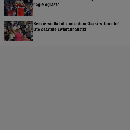
nagle ogłasza
Będzie wielki hit z udziałem Osaki w Toronto!
Oto ostatnie ćwierćfinalistki