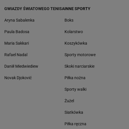
GWIAZDY ŚWIATOWEGO TENISA
INNE SPORTY
Aryna Sabalenka
Boks
Paula Badosa
Kolarstwo
Maria Sakkari
Koszykówka
Rafael Nadal
Sporty motorowe
Daniił Miedwiediew
Skoki narciarskie
Novak Djoković
Piłka nożna
Sporty walki
Żużel
Siatkówka
Piłka ręczna