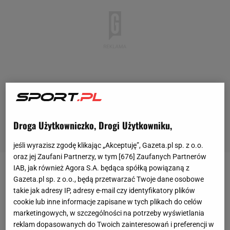
Droga Użytkowniczko, Drogi Użytkowniku,
jeśli wyrazisz zgodę klikając „Akceptuję”, Gazeta.pl sp. z o.o.
oraz jej Zaufani Partnerzy, w tym [
676
] Zaufanych Partnerów
IAB, jak również Agora S.A. będąca spółką powiązaną z
Dla Victorii Mboko turniej Queen's Club
Gazeta.pl sp. z o.o., będą przetwarzać Twoje dane osobowe
Championship miał być przygodą życia. Kanadyjka
takie jak adresy IP, adresy e-mail czy identyfikatory plików
cookie lub inne informacje zapisane w tych plikach do celów
połączyła siły z legendarną Sereną
Williams
, która
marketingowych, w szczególności na potrzeby wyświetlania
zdecydowała się na powrót do
tenisa
po prawie
reklam dopasowanych do Twoich zainteresowań i preferencji w