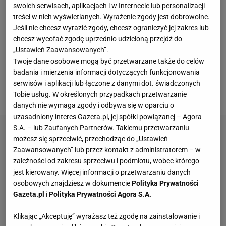
czterech latach nieobecności. Amerykanka
swoich serwisach, aplikacjach i w Internecie lub personalizacji
treści w nich wyświetlanych. Wyrażenie zgody jest dobrowolne.
spokojnie mogłaby być matką 19-latki, jako że jest
Jeśli nie chcesz wyrazić zgody, chcesz ograniczyć jej zakres lub
od niej 25 lat starsza. Ich deblowa współpraca
chcesz wycofać zgodę uprzednio udzieloną przejdź do
zaczęła się świetnie, bo w I rundzie pokonały
„Ustawień Zaawansowanych”.
Twoje dane osobowe mogą być przetwarzane także do celów
niespodziewanie rozstawiony z nr 3 duet Nicole
badania i mierzenia informacji dotyczących funkcjonowania
Melichar-
Martinez
- Erin Routliffe. Niestety ciąg
serwisów i aplikacji lub łączone z danymi dot. świadczonych
dalszy nie nastąpił.
Tobie usług. W określonych przypadkach przetwarzanie
danych nie wymaga zgody i odbywa się w oparciu o
uzasadniony interes Gazeta.pl, jej spółki powiązanej – Agora
S.A. – lub Zaufanych Partnerów. Takiemu przetwarzaniu
możesz się sprzeciwić, przechodząc do „Ustawień
Zaawansowanych” lub przez kontakt z administratorem – w
zależności od zakresu sprzeciwu i podmiotu, wobec którego
jest kierowany. Więcej informacji o przetwarzaniu danych
osobowych znajdziesz w dokumencie
Polityka Prywatności
Gazeta.pl
i
Polityka Prywatności Agora S.A.
Klikając „Akceptuję” wyrażasz też zgodę na zainstalowanie i