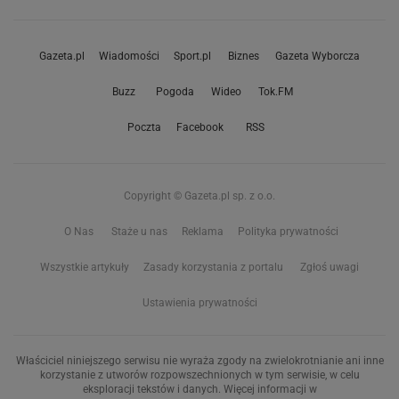
Gazeta.pl
Wiadomości
Sport.pl
Biznes
Gazeta Wyborcza
Buzz
Pogoda
Wideo
Tok.FM
Poczta
Facebook
RSS
Copyright © Gazeta.pl sp. z o.o.
O Nas
Staże u nas
Reklama
Polityka prywatności
Wszystkie artykuły
Zasady korzystania z portalu
Zgłoś uwagi
Ustawienia prywatności
Właściciel niniejszego serwisu nie wyraża zgody na zwielokrotnianie ani inne
korzystanie z utworów rozpowszechnionych w tym serwisie, w celu
eksploracji tekstów i danych. Więcej informacji w