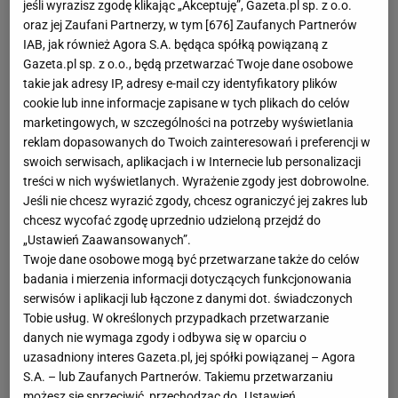
jeśli wyrazisz zgodę klikając „Akceptuję”, Gazeta.pl sp. z o.o.
oraz jej Zaufani Partnerzy, w tym [
676
] Zaufanych Partnerów
IAB, jak również Agora S.A. będąca spółką powiązaną z
Gazeta.pl sp. z o.o., będą przetwarzać Twoje dane osobowe
takie jak adresy IP, adresy e-mail czy identyfikatory plików
cookie lub inne informacje zapisane w tych plikach do celów
marketingowych, w szczególności na potrzeby wyświetlania
reklam dopasowanych do Twoich zainteresowań i preferencji w
swoich serwisach, aplikacjach i w Internecie lub personalizacji
treści w nich wyświetlanych. Wyrażenie zgody jest dobrowolne.
Jeśli nie chcesz wyrazić zgody, chcesz ograniczyć jej zakres lub
chcesz wycofać zgodę uprzednio udzieloną przejdź do
„Ustawień Zaawansowanych”.
Twoje dane osobowe mogą być przetwarzane także do celów
badania i mierzenia informacji dotyczących funkcjonowania
serwisów i aplikacji lub łączone z danymi dot. świadczonych
Tobie usług. W określonych przypadkach przetwarzanie
danych nie wymaga zgody i odbywa się w oparciu o
uzasadniony interes Gazeta.pl, jej spółki powiązanej – Agora
S.A. – lub Zaufanych Partnerów. Takiemu przetwarzaniu
możesz się sprzeciwić, przechodząc do „Ustawień