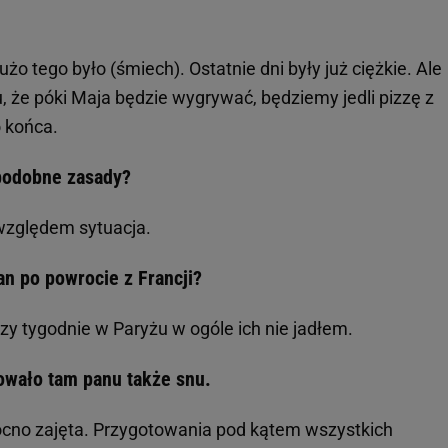
użo tego było (śmiech). Ostatnie dni były już ciężkie. Ale
, że póki Maja będzie wygrywać, będziemy jedli pizzę z
o końca.
 podobne zasady?
 względem sytuacja.
an po powrocie z Francji?
rzy tygodnie w Paryżu w ogóle ich nie jadłem.
owało tam panu także snu.
ocno zajęta. Przygotowania pod kątem wszystkich