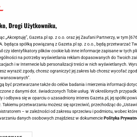
opowiedział
ko, Drogi Użytkowniku,
Agnieszka Niedziałek
12 czerwca 2026, 12:30
jąc „Akceptuję”, Gazeta.pl sp. z o.o. oraz jej Zaufani Partnerzy, w tym [
67
.A. będąca spółką powiązaną z Gazeta.pl sp. z o.o., będą przetwarzać T
ail czy identyfikatory plików cookie lub inne informacje zapisane w tych p
gólności na potrzeby wyświetlania reklam dopasowanych do Twoich zain
acjach i w Internecie lub personalizacji treści w nich wyświetlanych. Wyr
cesz wyrazić zgody, chcesz ograniczyć jej zakres lub chcesz wycofać zgo
aawansowanych”.
 być przetwarzane także do celów badania i mierzenia informacji dot
 łączone z danymi dot. świadczonych Tobie usług. W określonych przypad
i odbywa się w oparciu o uzasadniony interes Gazeta.pl, jej spółki powi
. Takiemu przetwarzaniu możesz się sprzeciwić, przechodząc do „Ust
nistratorem – w zależności od zakresu sprzeciwu i podmiotu, wobec które
etwarzaniu danych osobowych znajdziesz w dokumencie
Polityka Prywatn