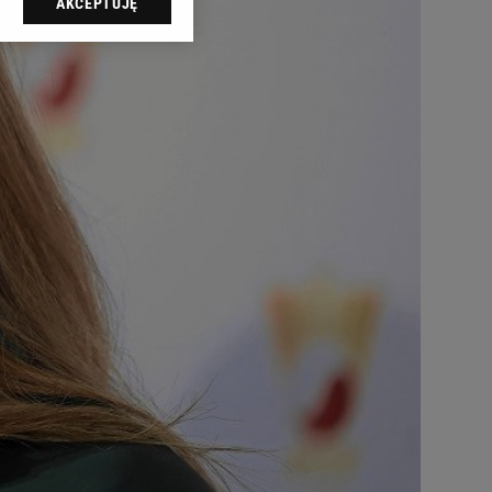
AKCEPTUJĘ
l sp. z o.o., jej
ić swoje preferencje
arzania danych poprzez
ych”. Zmiana ustawień
ach:
 celów identyfikacji.
omiar reklam i treści,