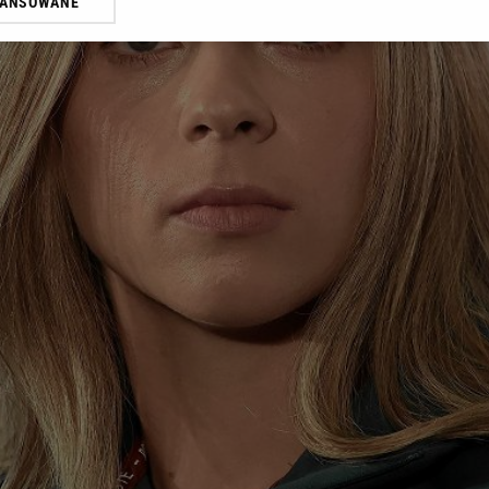
WANSOWANE
żasz też zgodę na zainstalowanie i przechowywanie plików cookie Gazeta.p
gora S.A. na Twoim urządzeniu końcowym. Możesz w każdej chwili zmien
 wywołując narzędzie do zarządzania twoimi preferencjami dot. przetw
ywatności ” w stopce serwisu i przechodząc do „Ustawień Zaawansowan
st także za pomocą ustawień przeglądarki.
rzy i Agora S.A. możemy przetwarzać dane osobowe w następujących cel
 geolokalizacyjnych. Aktywne skanowanie charakterystyki urządzenia do
 na urządzeniu lub dostęp do nich. Spersonalizowane reklamy i treści, p
zanie usług.
Lista Zaufanych Partnerów