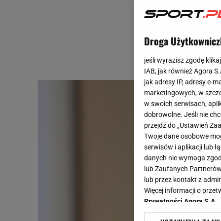
Droga Użytkownicz
jeśli wyrazisz zgodę klika
IAB, jak również Agora S
jak adresy IP, adresy e-m
marketingowych, w szcze
w swoich serwisach, aplik
dobrowolne. Jeśli nie ch
przejdź do „Ustawień Z
Twoje dane osobowe mogą
serwisów i aplikacji lub
danych nie wymaga zgody 
lub Zaufanych Partnerów
lub przez kontakt z admi
Więcej informacji o prz
Prywatności Agora S.A.