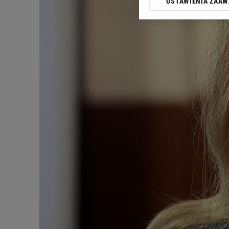
USTAWIENIA ZAA
Klikając „Akceptuję” wyra
Zaufanych Partnerów i A
dotyczące plików cookie,
odnośnik „Ustawienia pr
plików cookie możliwa je
My, nasi Zaufani Partne
Użycie dokładnych danych
Przechowywanie informacji
badnie odbiorców i uleps