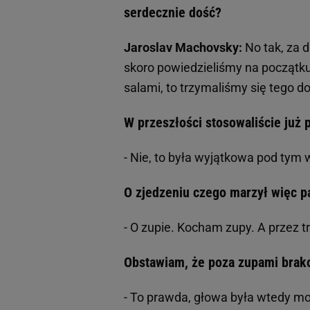
serdecznie dość?
Jaroslav Machovsky:
No tak, za d
skoro powiedzieliśmy na początku
salami, to trzymaliśmy się tego d
W przeszłości stosowaliście już
- Nie, to była wyjątkowa pod tym
O zjedzeniu czego marzył więc p
- O zupie. Kocham zupy. A przez t
Obstawiam, że poza zupami brak
- To prawda, głowa była wtedy m