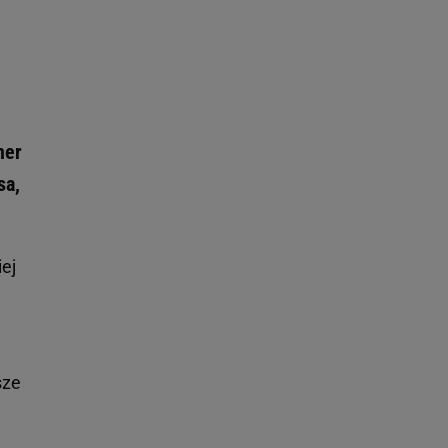
ner
sa,
iej
sze