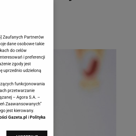
6
] Zaufanych Partnerów
woje dane osobowe takie
likach do celów
teresowań i preferencji
ażenie zgody jest
dę uprzednio udzieloną
yczących funkcjonowania
kach przetwarzanie
ązanej – Agora S.A. –
awień Zaawansowanych”
go jest kierowany.
ości Gazeta.pl
i
Polityka