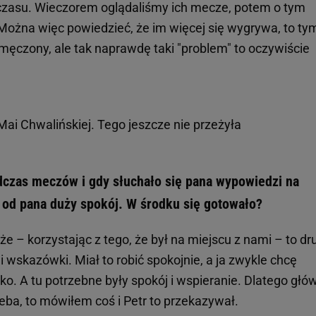
 czasu. Wieczorem oglądaliśmy ich mecze, potem o tym
Można więc powiedzieć, że im więcej się wygrywa, to ty
 zmęczony, ale tak naprawdę taki "problem" to oczywiście
Mai Chwalińskiej. Tego jeszcze nie przeżyła
czas meczów i gdy słuchało się pana wypowiedzi na
 od pana duży spokój. W środku się gotowało?
że – korzystając z tego, że był na miejscu z nami – to dr
 wskazówki. Miał to robić spokojnie, a ja zwykle chcę
bko. A tu potrzebne były spokój i wspieranie. Dlatego głó
zeba, to mówiłem coś i Petr to przekazywał.