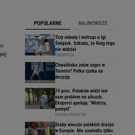
POPULARNE
NAJNOWSZE
Trzy minuty i wstrząs u Igi
Świątek. Szkoda, że Roig tego
ju
nie widział
iej
SUBSKRYPCJA
Chwalińska znów zagra w
Toronto? Polka czeka na
decyzję
74 proc. Polaków widzi ten
sam problem na ulicach.
Eksperci apelują: "Mistrzu,
pomyśl"
MATERIAŁ PROMOCYJNY
Słaby wieczór polskich drużyn
w Europie. Nie zawiodła tylko