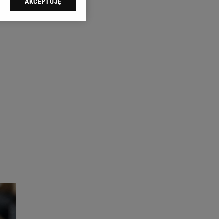
AKCEPTUJĘ
l sp. z o.o., jej
ić swoje preferencje
arzania danych poprzez
ych”. Zmiana ustawień
ach:
 celów identyfikacji.
omiar reklam i treści,