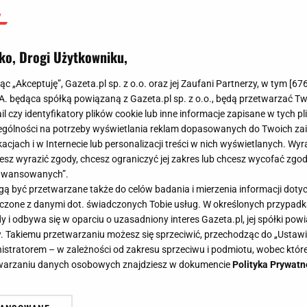
ko, Drogi Użytkowniku,
jąc „Akceptuję”, Gazeta.pl sp. z o.o. oraz jej Zaufani Partnerzy, w tym [
67
.A. będąca spółką powiązaną z Gazeta.pl sp. z o.o., będą przetwarzać T
ail czy identyfikatory plików cookie lub inne informacje zapisane w tych p
gólności na potrzeby wyświetlania reklam dopasowanych do Twoich zain
acjach i w Internecie lub personalizacji treści w nich wyświetlanych. Wyr
cesz wyrazić zgody, chcesz ograniczyć jej zakres lub chcesz wycofać zgo
aawansowanych”.
 być przetwarzane także do celów badania i mierzenia informacji dot
 łączone z danymi dot. świadczonych Tobie usług. W określonych przypad
i odbywa się w oparciu o uzasadniony interes Gazeta.pl, jej spółki powi
. Takiemu przetwarzaniu możesz się sprzeciwić, przechodząc do „Ust
nistratorem – w zależności od zakresu sprzeciwu i podmiotu, wobec które
etwarzaniu danych osobowych znajdziesz w dokumencie
Polityka Prywatn