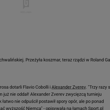
chwalińskiej. Przeżyła koszmar, teraz rządzi w Roland Ga
osa dotarli Flavio Cobolli i
Alexander Zverev
. "Trzy razy 
m już nie oddał! Alexander Zverev zwycięzcą turnieju
k łatwo nie odpuścił postawił spory opór, ale po ponad
znać wyższość Niemca" -
opisywała na łamach Sport.pl