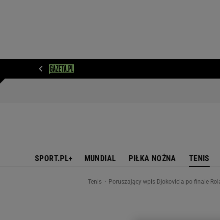
WIADOMOŚCI
NEXT
SPORT
PLOTEK
D
SPORT.PL+
MUNDIAL
PIŁKA NOŻNA
TENIS
Tenis
Poruszający wpis Djokovicia po finale Ro