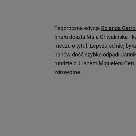
Tegoroczna edycja
Rolanda Garro
finału doszła Maja Chwalińska - k
meczu
o tytuł. Lepsza od niej była
panów dość szybko odpadł Jannik S
rundzie z Juanem Miguelem Cerund
zdrowotne.