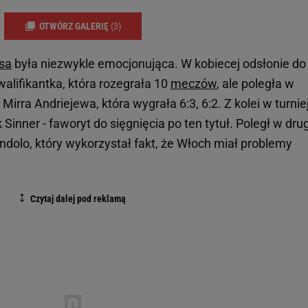
OTWÓRZ GALERIĘ
(3)
sa
była niezwykle emocjonująca. W kobiecej odsłonie do
walifikantka, która rozegrała 10
meczów
, ale poległa w
 Mirra Andriejewa, która wygrała 6:3, 6:2. Z kolei w turnie
inner - faworyt do sięgnięcia po ten tytuł. Poległ w drug
olo, który wykorzystał fakt, że Włoch miał problemy