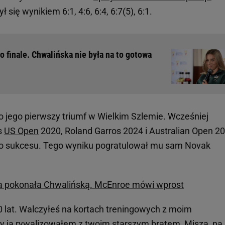
 się wynikiem 6:1, 4:6, 6:4, 6:7(5), 6:1.
 finale. Chwalińska nie była na to gotowa
to jego pierwszy triumf w Wielkim Szlemie. Wcześniej
as
US Open
2020, Roland Garros 2024 i Australian Open 2
ego sukcesu. Tego wyniku pogratulował mu sam Novak
wa pokonała Chwalińską. McEnroe mówi wprost
0 lat. Walczyłeś na kortach treningowych z moim
 ja rywalizowałem z twoim starszym bratem, Miszą, na