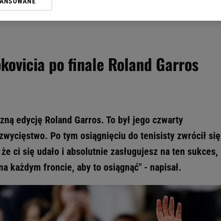
WANSOWANE
żasz też zgodę na zainstalowanie i przechowywanie plików cookie Gazeta.p
gora S.A. na Twoim urządzeniu końcowym. Możesz w każdej chwili zmien
 wywołując narzędzie do zarządzania twoimi preferencjami dot. przetw
ywatności ” w stopce serwisu i przechodząc do „Ustawień Zaawansowan
st także za pomocą ustawień przeglądarki.
kovicia po finale Roland Garros
rzy i Agora S.A. możemy przetwarzać dane osobowe w następujących cel
 geolokalizacyjnych. Aktywne skanowanie charakterystyki urządzenia do
 na urządzeniu lub dostęp do nich. Spersonalizowane reklamy i treści, p
zanie usług.
Lista Zaufanych Partnerów
zną edycję Roland Garros. To był jego czwarty
zwycięstwo. Po tym osiągnięciu do tenisisty zwrócił się
że ci się udało i absolutnie zasługujesz na ten sukces,
a każdym froncie, aby to osiągnąć" - napisał.