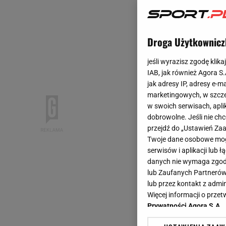
Droga Użytkownicz
jeśli wyrazisz zgodę klika
IAB, jak również Agora S
jak adresy IP, adresy e-m
marketingowych, w szcze
w swoich serwisach, aplik
dobrowolne. Jeśli nie ch
przejdź do „Ustawień Z
Twoje dane osobowe mogą
serwisów i aplikacji lub
danych nie wymaga zgody 
lub Zaufanych Partnerów
lub przez kontakt z admi
Więcej informacji o prz
Prywatności Agora S.A.