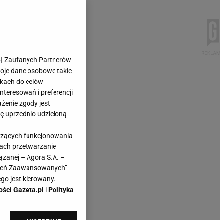
6
] Zaufanych Partnerów
woje dane osobowe takie
likach do celów
teresowań i preferencji
ażenie zgody jest
dę uprzednio udzieloną
yczących funkcjonowania
kach przetwarzanie
ązanej – Agora S.A. –
awień Zaawansowanych”
go jest kierowany.
ości Gazeta.pl
i
Polityka