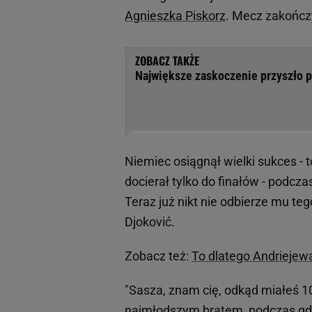
Agnieszka Piskorz
. Mecz zakończył
Największe zaskoczenie przyszło po
Niemiec osiągnął wielki sukces - 
docierał tylko do finałów - podcz
Teraz już nikt nie odbierze mu t
Djoković.
Zobacz też:
To dlatego Andrieje
"Sasza, znam cię, odkąd miałeś 1
najmłodszym bratem, podczas gdy