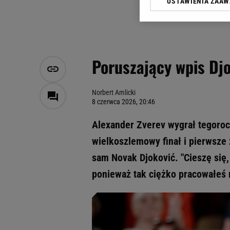
USTAWIENIA ZAA
Klikając „Akceptuję” wyra
Zaufanych Partnerów i A
dotyczące plików cookie,
odnośnik „Ustawienia pr
plików cookie możliwa je
Poruszający wpis Djo
My, nasi Zaufani Partne
Użycie dokładnych danych
Przechowywanie informacji
Norbert Amlicki
8 czerwca 2026, 20:46
badnie odbiorców i uleps
Alexander Zverev wygrał tegoroc
wielkoszlemowy finał i pierwsze 
sam Novak Djoković. "Cieszę się, 
ponieważ tak ciężko pracowałeś n