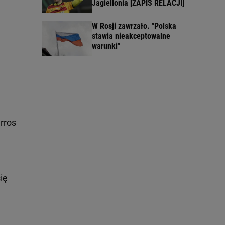
Jagiellonia [ZAPIS RELACJI]
W Rosji zawrzało. "Polska
stawia nieakceptowalne
warunki"
rros
się