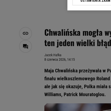
USTAWIENIA ZAA
Klikając „Akceptuję” wyra
Zaufanych Partnerów i A
dotyczące plików cookie,
odnośnik „Ustawienia pr
plików cookie możliwa je
Chwalińska mogła wy
My, nasi Zaufani Partne
ten jeden wielki błą
Użycie dokładnych danych
Przechowywanie informacji
badnie odbiorców i uleps
Jacek Hafka
8 czerwca 2026, 14:15
Maja Chwalińska przeżywała w Pa
finału wielkoszlemowego Roland 
ale jak się okazuje, Polka miała
Williams, Patrick Mouratoglou.