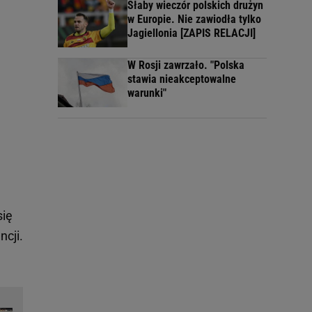
Słaby wieczór polskich drużyn
w Europie. Nie zawiodła tylko
Jagiellonia [ZAPIS RELACJI]
W Rosji zawrzało. "Polska
stawia nieakceptowalne
warunki"
się
ncji.