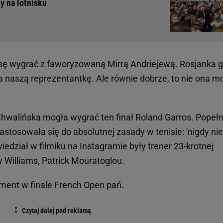
y na lotnisku
ę wygrać z faworyzowaną Mirrą Andriejewą. Rosjanka g
 naszą reprezentantkę. Ale równie dobrze, to nie ona m
hwalińska mogła wygrać ten finał Roland Garros. Popełn
zastosowała się do absolutnej zasady w tenisie: 'nigdy nie
owiedział w filmiku na Instagramie były trener 23-krotnej
 Williams, Patrick Mouratoglou.
ment w finale French Open pań.