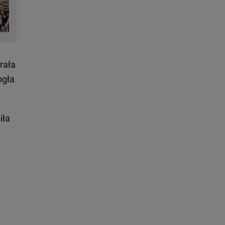
rała
ogła
iła