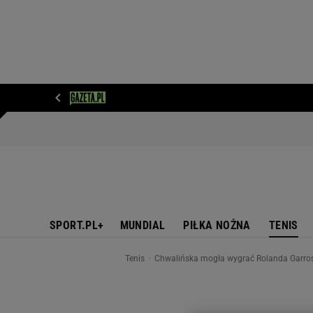
WIADOMOŚCI
NEXT
SPORT
PLOTEK
D
SPORT.PL+
MUNDIAL
PIŁKA NOŻNA
TENIS
Tenis
Chwalińska mogła wygrać Rolanda Garrosa?