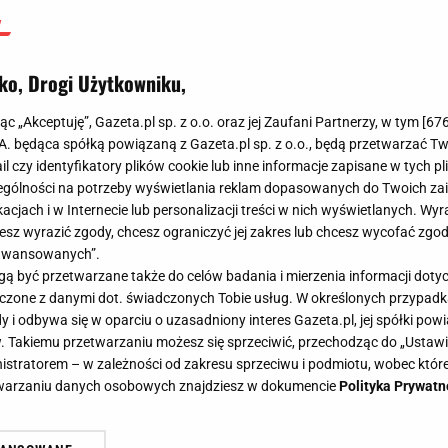
ko, Drogi Użytkowniku,
jąc „Akceptuję”, Gazeta.pl sp. z o.o. oraz jej Zaufani Partnerzy, w tym [
67
.A. będąca spółką powiązaną z Gazeta.pl sp. z o.o., będą przetwarzać T
ail czy identyfikatory plików cookie lub inne informacje zapisane w tych p
gólności na potrzeby wyświetlania reklam dopasowanych do Twoich zain
acjach i w Internecie lub personalizacji treści w nich wyświetlanych. Wyr
cesz wyrazić zgody, chcesz ograniczyć jej zakres lub chcesz wycofać zgo
aawansowanych”.
 być przetwarzane także do celów badania i mierzenia informacji dot
 łączone z danymi dot. świadczonych Tobie usług. W określonych przypad
i odbywa się w oparciu o uzasadniony interes Gazeta.pl, jej spółki powi
. Takiemu przetwarzaniu możesz się sprzeciwić, przechodząc do „Ust
nistratorem – w zależności od zakresu sprzeciwu i podmiotu, wobec które
etwarzaniu danych osobowych znajdziesz w dokumencie
Polityka Prywatn