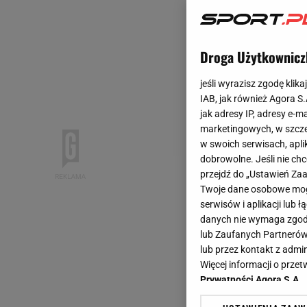
Droga Użytkownicz
jeśli wyrazisz zgodę klika
IAB, jak również Agora S
jak adresy IP, adresy e-m
marketingowych, w szcze
w swoich serwisach, aplik
dobrowolne. Jeśli nie ch
przejdź do „Ustawień Z
Twoje dane osobowe mogą
serwisów i aplikacji lub
danych nie wymaga zgody 
lub Zaufanych Partnerów
lub przez kontakt z admi
Więcej informacji o prz
Prywatności Agora S.A.