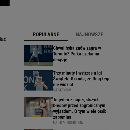
POPULARNE
NAJNOWSZE
dać
Chwalińska znów zagra w
Toronto? Polka czeka na
decyzję
Trzy minuty i wstrząs u Igi
Świątek. Szkoda, że Roig tego
nie widział
SUBSKRYPCJA
To jeden z najczęstszych
błędów przed zagranicznym
wyjazdem. O tym wiele osób
zapomina
MATERIAŁ PROMOCYJNY