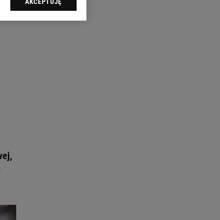
AKCEPTUJĘ
l sp. z o.o., jej
ić swoje preferencje
arzania danych poprzez
ych”. Zmiana ustawień
ach:
 celów identyfikacji.
omiar reklam i treści,
ej,
y