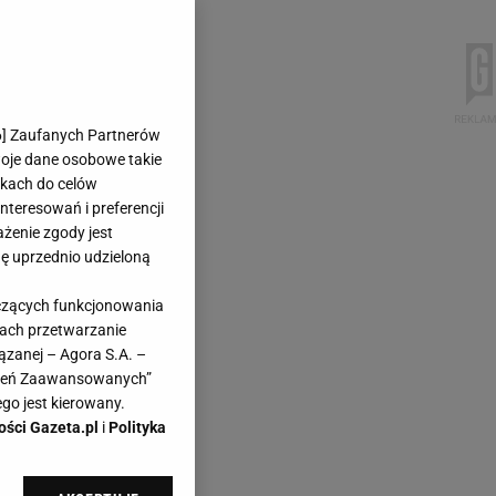
6
] Zaufanych Partnerów
woje dane osobowe takie
likach do celów
teresowań i preferencji
ażenie zgody jest
dę uprzednio udzieloną
yczących funkcjonowania
kach przetwarzanie
ązanej – Agora S.A. –
awień Zaawansowanych”
go jest kierowany.
ości Gazeta.pl
i
Polityka