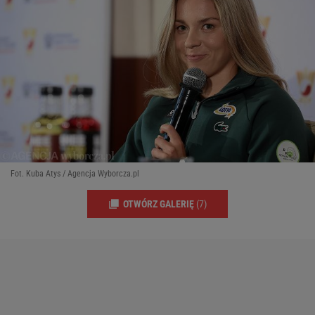
Fot. Kuba Atys / Agencja Wyborcza.pl
OTWÓRZ GALERIĘ
(7)