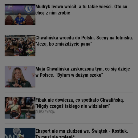
Mudryk ledwo wrócił, a tu takie wieści. Oto co
chcą z nim zrobić
Chwalińska wróciła do Polski. Sceny na lotnisku.
"Jezu, bo zmiażdżycie pana"
Maja Chwalińska zaskoczona tym, co się dzieje
w Polsce. "Byłam w dużym szoku"
Fibak nie dowierza, co spotkało Chwalińską.
"Nigdy czegoś takiego nie widziałem"
SUBSKRYPCJA
Ekspert nie ma złudzeń ws. Świątek - Kostiuk.
To musi się zmienić