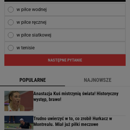
w piłce wodnej
w piłce ręcznej
w piłce siatkowej
w tenisie
NASTĘPNE PYTANIE
POPULARNE
NAJNOWSZE
Anastazja Kuś mistrzynią świata! Historyczny
występ, brawo!
Trudno uwierzyć w to, co zrobił Hurkacz w
Montrealu. Miał już piłki meczowe