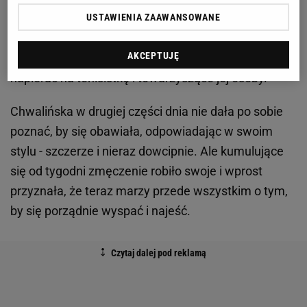
że zmieniono formułę popołudniowego spotkania.
USTAWIENIA ZAAWANSOWANE
Przedstawiciele mediów mieli bowiem rano
AKCEPTUJĘ
przedostać się poza wyznaczoną strefę i
napierać na tenisistkę i towarzyszące jej osoby.
Chwalińska w drugiej części dnia nie dała po sobie
poznać, by się obawiała, odpowiadając w swoim
stylu - szczerze i nieraz dowcipnie. Ale kumulujące
się od tygodni zmęczenie robiło swoje i wprost
przyznała, że teraz marzy przede wszystkim o tym,
by się porządnie wyspać i najeść.