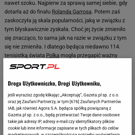
nawet szoku. Najpierw za sprawą samej siebie, gdy
dotarła aż do finału
Rolanda Garrosa
. Potem zaś
zaskoczyła ją skala popularności, jaką w związku z
tym błyskawicznie zyskała. Choć jej życie zmieniło
się znacząco, to sama jak na razie w związku z tym
się nie zmieniła. I dlatego będąca niedawno 114.
tenisistką świata
Polka
mogła przegapić ważny
telefon po życiowym osiągnięciu.
Droga Użytkowniczko, Drogi Użytkowniku,
jeśli wyrazisz zgodę klikając „Akceptuję”, Gazeta.pl sp. z o.o.
oraz jej Zaufani Partnerzy, w tym [
676
] Zaufanych Partnerów
IAB, jak również Agora S.A. będąca spółką powiązaną z
Gazeta.pl sp. z o.o., będą przetwarzać Twoje dane osobowe
takie jak adresy IP, adresy e-mail czy identyfikatory plików
cookie lub inne informacje zapisane w tych plikach do celów
marketingowych, w szczególności na potrzeby wyświetlania