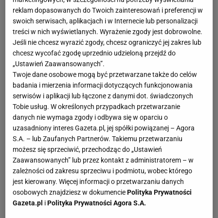
reklam dopasowanych do Twoich zainteresowań i preferencji w
swoich serwisach, aplikacjach i w Internecie lub personalizacji
treści w nich wyświetlanych. Wyrażenie zgody jest dobrowolne.
Jeśli nie chcesz wyrazić zgody, chcesz ograniczyć jej zakres lub
chcesz wycofać zgodę uprzednio udzieloną przejdź do
„Ustawień Zaawansowanych”.
Twoje dane osobowe mogą być przetwarzane także do celów
badania i mierzenia informacji dotyczących funkcjonowania
serwisów i aplikacji lub łączone z danymi dot. świadczonych
Tobie usług. W określonych przypadkach przetwarzanie
danych nie wymaga zgody i odbywa się w oparciu o
uzasadniony interes Gazeta.pl, jej spółki powiązanej – Agora
S.A. – lub Zaufanych Partnerów. Takiemu przetwarzaniu
możesz się sprzeciwić, przechodząc do „Ustawień
Zaawansowanych” lub przez kontakt z administratorem – w
zależności od zakresu sprzeciwu i podmiotu, wobec którego
jest kierowany. Więcej informacji o przetwarzaniu danych
osobowych znajdziesz w dokumencie
Polityka Prywatności
Gazeta.pl
i
Polityka Prywatności Agora S.A.