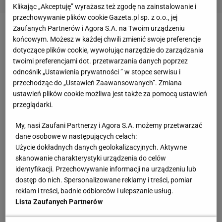
Klikając „Akceptuję” wyrażasz też zgodę na zainstalowanie i
przechowywanie plików cookie Gazeta.pl sp. z o.o., jej
Zaufanych Partnerów i Agora S.A. na Twoim urządzeniu
Zobacz wideo
14-letnia Maja Chwalińska o
końcowym. Możesz w każdej chwili zmienić swoje preferencje
tenisowych marzeniach
dotyczące plików cookie, wywołując narzędzie do zarządzania
twoimi preferencjami dot. przetwarzania danych poprzez
odnośnik „Ustawienia prywatności ” w stopce serwisu i
Szturm dziennikarzy i fotoreporterów na lotnisku.
przechodząc do „Ustawień Zaawansowanych”. Zmiana
Makijażystka tuszowała zarwane noce Chwalińskiej
ustawień plików cookie możliwa jest także za pomocą ustawień
przeglądarki.
W niedzielę Maja Chwalińska, jeszcze w Paryżu,
My, nasi Zaufani Partnerzy i Agora S.A. możemy przetwarzać
siedziała obok dwóch legend tenisa, których mecze
dane osobowe w następujących celach:
Użycie dokładnych danych geolokalizacyjnych. Aktywne
oglądała jako dziecko. A skoro świetnie poradziła
skanowanie charakterystyki urządzenia do celów
sobie w rozmowach z Andre Agassim i Johnem
identyfikacji. Przechowywanie informacji na urządzeniu lub
McEnroe, to wiadomo było, że poradzi sobie też bez
dostęp do nich. Spersonalizowane reklamy i treści, pomiar
reklam i treści, badnie odbiorców i ulepszanie usług.
problemu z tłumem dziennikarzy i fotoreporterów,
Lista Zaufanych Partnerów
którzy czekali na nią w poniedziałek w Warszawie.
Choć ich zachowanie na lotnisku podobno sprawiło,