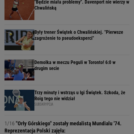
"Będzie miała problemy". Davenport nie wierzy w
Chwalińską
Były trener Świątek o Chwalińskiej. "Pierwsze
zagrożenie to pseudoeksperci"
Demolka w meczu Peguli w Toronto! 6:0 w
drugim secie
Trzy minuty i wstrząs u Igi Świątek. Szkoda, że
Roig tego nie widział
SUBSKRYPCJA
1/16
"Orły Górskiego" zostały medalistą Mundialu '74.
Reprezentacja Polski zajęła: