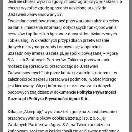
Jeśli nie chcesz wyrazić zgody, chcesz ograniczyć jej zakres lub
tenisistka świata. Musiała przebrnąć przez
chcesz wycofać zgodę uprzednio udzieloną przejdź do
kwalifikacje, by wystąpić w turnieju głównym.
„Ustawień Zaawansowanych”.
Jeszcze trzy tygodnie temu wielu
kibiców
tenisa o
Twoje dane osobowe mogą być przetwarzane także do celów
badania i mierzenia informacji dotyczących funkcjonowania
niej nie słyszało.
serwisów i aplikacji lub łączone z danymi dot. świadczonych
Tobie usług. W określonych przypadkach przetwarzanie
danych nie wymaga zgody i odbywa się w oparciu o
uzasadniony interes Gazeta.pl, jej spółki powiązanej – Agora
S.A. – lub Zaufanych Partnerów. Takiemu przetwarzaniu
możesz się sprzeciwić, przechodząc do „Ustawień
Zaawansowanych” lub przez kontakt z administratorem – w
zależności od zakresu sprzeciwu i podmiotu, wobec którego
jest kierowany. Więcej informacji o przetwarzaniu danych
osobowych znajdziesz w dokumencie
Polityka Prywatności
Gazeta.pl
i
Polityka Prywatności Agora S.A.
Klikając „Akceptuję” wyrażasz też zgodę na zainstalowanie i
przechowywanie plików cookie Gazeta.pl sp. z o.o., jej
Zaufanych Partnerów i Agora S.A. na Twoim urządzeniu
końcowym. Możesz w każdej chwili zmienić swoje preferencje