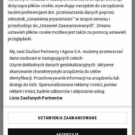
dotyczące plików cookie, wywołując narzędzie do zarządzania
twoimi preferencjami dot. przetwarzania danych poprzez
odnośnik „Ustawienia prywatności ” w stopce serwisu i
przechodząc do „Ustawień Zaawansowanych”. Zmiana
ustawień plików cookie możliwa jest także za pomocą ustawień
przeglądarki.
My, nasi Zaufani Partnerzy i Agora S.A. możemy przetwarzać
dane osobowe w następujących celach:
Użycie dokładnych danych geolokalizacyjnych. Aktywne
skanowanie charakterystyki urządzenia do celów
identyfikacji. Przechowywanie informacji na urządzeniu lub
dostęp do nich. Spersonalizowane reklamy i treści, pomiar
reklam i treści, badnie odbiorców i ulepszanie usług.
Lista Zaufanych Partnerów
USTAWIENIA ZAAWANSOWANE
Zobacz wideo
14-letnia Maja Chwalińska o
tenisowych marzeniach
AKCEPTUJĘ