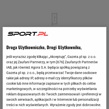
Droga Użytkowniczko, Drogi Użytkowniku,
jeśli wyrazisz zgodę klikając „Akceptuję”, Gazeta.pl sp. z o.o.
oraz jej Zaufani Partnerzy, w tym [
676
] Zaufanych Partnerów
IAB, jak również Agora S.A. będąca spółką powiązaną z
Gazeta.pl sp. z o.o., będą przetwarzać Twoje dane osobowe
takie jak adresy IP, adresy e-mail czy identyfikatory plików
cookie lub inne informacje zapisane w tych plikach do celów
marketingowych, w szczególności na potrzeby wyświetlania
To niewątpliwie jedna z najpiękniejszych
sportowych
reklam dopasowanych do Twoich zainteresowań i preferencji w
historii w ostatnich latach. Maja Chwalińska
swoich serwisach, aplikacjach i w Internecie lub personalizacji
przystępowała do Rolanda Garrosa jako 114.
treści w nich wyświetlanych. Wyrażenie zgody jest dobrowolne.