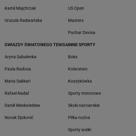
Kamil Majchrzak
US Open
Urszula Radwańska
Masters
Puchar Davisa
GWIAZDY ŚWIATOWEGO TENISA
INNE SPORTY
Aryna Sabalenka
Boks
Paula Badosa
Kolarstwo
Maria Sakkari
Koszykówka
Rafael Nadal
Sporty motorowe
Daniił Miedwiediew
Skoki narciarskie
Novak Djoković
Piłka nożna
Sporty walki