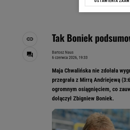
USTAWIENIA ZAA
Klikając „Akceptuję” wyra
Zaufanych Partnerów i A
dotyczące plików cookie,
odnośnik „Ustawienia pr
plików cookie możliwa je
Tak Boniek podsumowa
My, nasi Zaufani Partne
Użycie dokładnych danych
Przechowywanie informacji
Bartosz Naus
6 czerwca 2026, 19:33
badnie odbiorców i uleps
Maja Chwalińska nie zdołała wygr
przegrała z Mirrą Andriejewą (3:6
ogromnym osiągnięciem, co zauważ
dołączył Zbigniew Boniek.