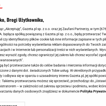
ko, Drogi Użytkowniku,
jąc „Akceptuję”, Gazeta.pl sp. z o.o. oraz jej Zaufani Partnerzy, w tym [
67
.A. będąca spółką powiązaną z Gazeta.pl sp. z o.o., będą przetwarzać T
ail czy identyfikatory plików cookie lub inne informacje zapisane w tych p
gólności na potrzeby wyświetlania reklam dopasowanych do Twoich zain
acjach i w Internecie lub personalizacji treści w nich wyświetlanych. Wyr
cesz wyrazić zgody, chcesz ograniczyć jej zakres lub chcesz wycofać zgo
aawansowanych”.
 być przetwarzane także do celów badania i mierzenia informacji dot
 łączone z danymi dot. świadczonych Tobie usług. W określonych przypad
i odbywa się w oparciu o uzasadniony interes Gazeta.pl, jej spółki powi
. Takiemu przetwarzaniu możesz się sprzeciwić, przechodząc do „Ust
nistratorem – w zależności od zakresu sprzeciwu i podmiotu, wobec które
etwarzaniu danych osobowych znajdziesz w dokumencie
Polityka Prywatn