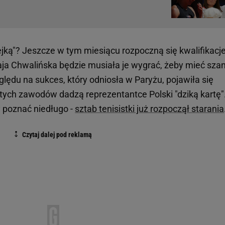
ejką"? Jeszcze w tym miesiącu rozpoczną się kwalifikacj
ja Chwalińska będzie musiała je wygrać, żeby mieć sza
lędu na sukces, który odniosła w Paryżu, pojawiła się
 tych zawodów dadzą reprezentantce Polski "dziką kartę"
 poznać niedługo -
sztab tenisistki już rozpoczął starania