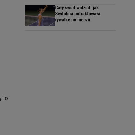
Cały świat widział, jak
Switolina potraktowała
rywalkę po meczu
A
i o