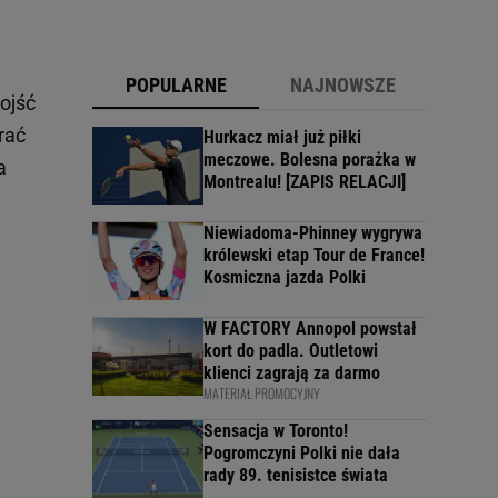
POPULARNE
NAJNOWSZE
ojść
rać
Hurkacz miał już piłki
meczowe. Bolesna porażka w
a
Montrealu! [ZAPIS RELACJI]
Niewiadoma-Phinney wygrywa
królewski etap Tour de France!
Kosmiczna jazda Polki
W FACTORY Annopol powstał
kort do padla. Outletowi
klienci zagrają za darmo
MATERIAŁ PROMOCYJNY
Sensacja w Toronto!
Pogromczyni Polki nie dała
rady 89. tenisistce świata