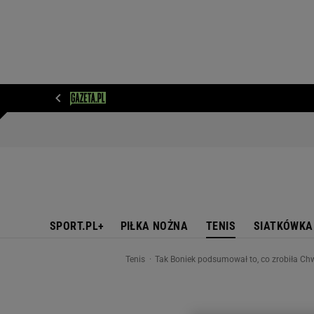
WIADOMOŚCI
NEXT
SPORT
PLOTEK
D
SPORT.PL+
PIŁKA NOŻNA
TENIS
SIATKÓWKA
Tenis
Tak Boniek podsumował to, co zrobiła Chw