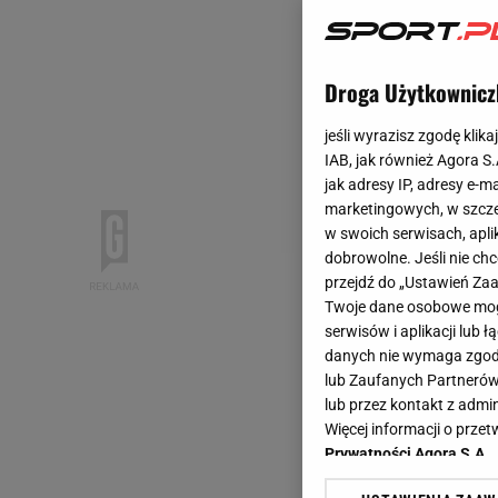
Droga Użytkownicz
jeśli wyrazisz zgodę klika
IAB, jak również Agora S
jak adresy IP, adresy e-m
marketingowych, w szcze
w swoich serwisach, aplik
dobrowolne. Jeśli nie ch
przejdź do „Ustawień Z
Twoje dane osobowe mogą
serwisów i aplikacji lub
danych nie wymaga zgody 
lub Zaufanych Partnerów
lub przez kontakt z admi
Więcej informacji o prz
Prywatności Agora S.A.