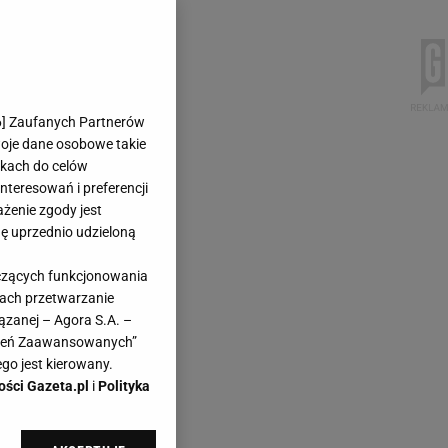
6
] Zaufanych Partnerów
woje dane osobowe takie
likach do celów
teresowań i preferencji
ażenie zgody jest
dę uprzednio udzieloną
yczących funkcjonowania
kach przetwarzanie
ązanej – Agora S.A. –
awień Zaawansowanych”
go jest kierowany.
ości Gazeta.pl
i
Polityka