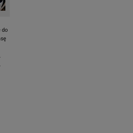
e do
nsę
.
.